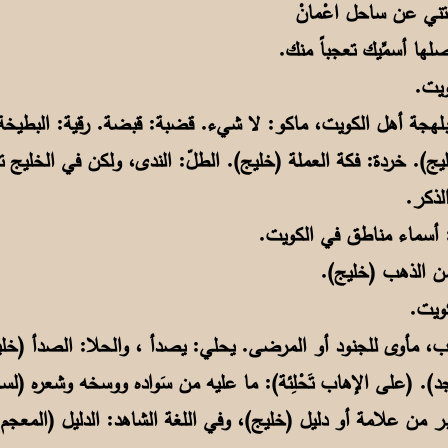
تني عن ساحل اعْمانْ
ج). خردة: فكة العملة (خليج). الطلّ: الندى، ولكن في الخليج ت
لذكر.
ء رحب، مأوى للجنود أو المرضى. يحلي: يصدأ ، والحلا: الصدأ (خل
جد). (على الإهاب تَحْلِئة): ما عليه من سَواده ووسخه وشعره (لس
قبر من علامة أو دليل (خليج)، وفي اللغة الشاهد: الدليل (المع