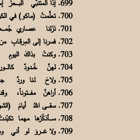
699. إذا المتنبّي البــــحرُ إسماً لمعهدي فهل عجــبٌ أنْ أحفظَ الشعرَ في الفصلِ؟
700. تعلَّمتُ (ماكو) في الكويـتِ و(قَضْبَةً) و(رِقِّيّةً) لا جِــــــــحَّ يُذكرُ لـلأكلِ
701. نَزَلنا عصاري جُمــــعةٍ لتـسوُّقٍ بلا خَردةٍ عــــندي لشــيءٍ ولا طَلِّ
702. فسرنا إلى المِرقـابِ من ساحةِ الصَّفا وعُدنا إلى (الجهراءِ) مشياً عـلى الرجلِ
703. وكنتُ بذاكَ اليومِ حــــقًّا مـراهِقاً أُراقبُ نِســــواناً يَـــسِرنَ بلا بعلِ
704. لهنَّ خُــدودٌ كالــــورودِ وأعيُنٌ تحدِّقُ في صَــــوغٍ بأحـداقِها النُّجْلِ
705. ولاحَ لـنا وردٌ جــــميلٌ ونرجِسٌ ولؤلؤُ أسنــــانٍ وحُورٌ بـلا كُحـــْلِ
706. أراهنَّ مفــــتوناً، وقد كنتُ جاهِلاً صغـــيراً بريئــــاً قد يخوِّفني ظلِّي
707. سقــــى اللهُ أيامَ (الشويخِ) وسِيفَها ومسكنَنا فـيـهـا به صـــــبيةٌ مثلي
708. ســــأذكُرُها مهما تكبّدتُ من أذىً كمحنةِ تغريبٍ مـــــع العُـسرِ والأزْلِ
709. ولا غــــروَ لو أني وصفتُ مَشقّتي حياتي كمسجونٍ كــــتمتُ عنِ الأهلِ