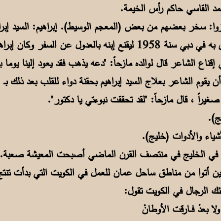
زوا: سخر بعضهم من بعض (المعجم الوسيط). إبراهيم: السيد إبراه
أصحاب والد الشاعر الذي استعان به في دبي سنة 1958 ليقنع إبنه بالعد
 إقناع الشاعر قال لوالده مازحاً: "دعه يذهب فقد يعود إلينا يوما ب
غيراً ، قال مازحاً: "لقد تحققت نبوءتي يا دكتور".
لؤلؤ في الخليج في منتصف القرن الماضي أصبحت المعيشة صعبة
لئك الرجال في الكويت تقول:
بعدْ فــارقت الأوطانْ