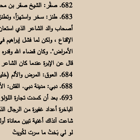
682. صقْر: الشيخ صقر بن محمد القاسي حاكم رأس الخيمة.
683. طنز: سخر واستهزأ، وتطن
الإقناع ، ولكن لما فشل إبراهيم في
قال عن الإبرة عندما كان الشاعر ص
684. العوق: المرض والألم (خليج).
688. دبي: مدينة دبي. القش: الأشياء والأدوات (خليج).
693. بعد أن كسدت تجارة ال
شاعت آنذاك أغنية تبين معاناة أو
لو لي بَختْ ما سرت لكْويتْ ولا 