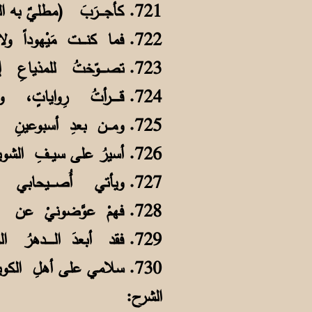
721. كأجــــرَبَ (مطليٌ به القارُ)، قولُهم كما قالَ للــــنعمــانِ نابغةُ القـولِ
722. فما كنــــت مَيْهوداً ولا كنتُ ناشداً إذا وَرْمَةٌ بـانــــتْ عـلى فكّيَ السُّفلي
723. تصــــوّختُ للمذياعِ إن قلَّ عُوَّدي لأسلوَ في حبــــسي وقد شَتّتوا شَمْلي
724. قــــــرأتُ رِواياتٍ، وألّفتُ قِصّةً وواصلتُ منْ بُعدٍ دروسيْ مـــعَ الفَصلِ
725. ومـــن بعدِ أسبوعينِ سُرِّحتُ عائداً إلى مسكَنِ الطلابِ أمـــشي على مَهْلِ
726. أسيرُ على سيــفِ الشويخِ إذا الهوا عليلٌ وأمشي في الأصيلِ عـــلى الرملِ
727. ويأتي أُصــــيحابي لراحـةِ بالِهم بُعيدَ غـــروبِ الشمسِ للضِّحكِ والهَزْلِ
728. فهمْ عوَّضونيْ عن وِصالِ أحــبَّتـي وأبناءِ فِرجــــاني من الـربعِ والأهلِ
729. فقد أبعدَ الــــــدهرُ المُشِتُّ وصالَنا ثلاثين عاماً ثمَّ عــــشراً بــلا وَصلِ
730. سلامي على أهلِ الكويتِ وصُــحبتي ويا واصـلَ الأحـبابِ عُدْ بي إلى الوصلِ
الشرح: