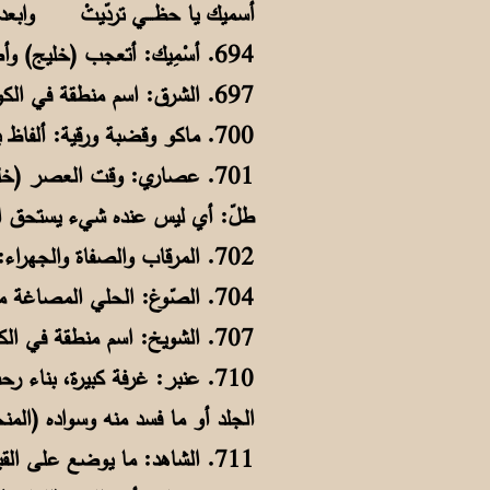
أسميك يا حظـــي تردّيتْ وابعد
694. أسْمِيك: أتعجب (خليج) وأصلها أسمِّيك تعجباً منك.
697. الشرق: اسم منطقة في الكويت.
700. ماكو وقضبة ورقية: ألفاظ بلهجة أهل الكويت، ماكو: لا شيء. قضبة: قبضة. رقية: البطيخة الحمراء وفي بقية الخليج جحّة.
701. عصاري: وقت العصر (خلي
طلّ: أي ليس عنده شيء يستحق ا
702. المرقاب والصفاة والجهراء: أسماء مناطق في الكويت.
704. الصّوغ: الحلي المصاغة من الذهب (خليج).
707. الشويخ: اسم منطقة في الكويت.
710. عنبر: غرفة كبيرة، بنا
الجلد أو ما فسد منه وسواده (المن
711. الشاهد: ما يوضع على ال