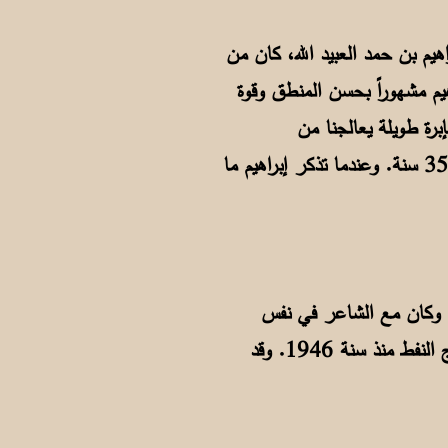
يم بن حمد العبيد الله، كان من
ول عن السفر وكان إبراهيم مشهوراً بحسن المنطق وقوة
إبرة طويلة يعالجنا من
الأمراض". وكان قضاء الله وقدره أن يقوم الشاعر بعلاج السيد إبراهيم بحقنة دواء للقلب بعد ذلك بـ 35 سنة. وعندما تذكر إبراهيم ما
. وكان مع الشاعر في نفس
الباخرة أعداد غفيرة من الرجال الذين أتوا من مناطق ساحل عمان للعمل في الكويت التي بدأت تنتج النفط منذ سنة 1946. وقد