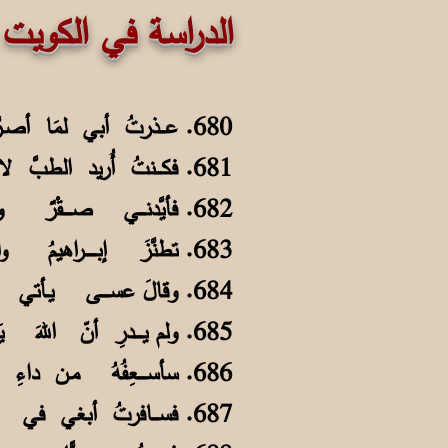
الدراسة في الكويت
680. عـــذرتُ أبي لمَا أصـرَّ على عدْلي وأجــــهدَ في صَدّي وبالغَ في عذلي
681. فكـــنتُ أُريد الطبَّ لا الشرعَ مهنتي به خـــــــدمةٌ للهِ والخَلقِ والأهـلِ
682. فأيَّدنـــي صــــقْرٌ وأقنـعَ والدي وحوَّلَ ما قــــد كان صعباً إلى سـهلِ
683. تطنَّزَ إبــــــراهيمُ والكلُّ ضاحِكٌ على رغبتي في الطبِّ أو منطِقـي الخطْلِ
684. وقالَ عســــى يـأتي بأكبرِ حُقنةٍ يعالِجُنا يوماً مــــن العَــوقِ والهَزْلِ
685. ولم يــــدرِ أنّ اللهَ يَقضيْ مُحـقِّقاً لِما قالهُ بلْ ســـوفَ يُثني على مَصلي
686. سأســــعِفُهُ مـن داءِ قلبٍ بحُقنَةٍ تُذكّرُهُ فـــيــــمـــا تنبأ بالفعلِ
687. فســـافرتُ أبغي في الكويتِ معارِفاً أنالُ صنــــوفَ العلمِ والحِلمِ والفضلِ