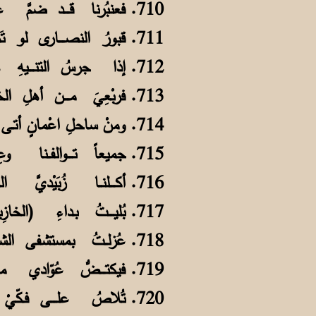
710. فعنبُرنا قــــد ضمَّ عشـرينَ طالباً أسرّتُنا صــفّانِ مــــن معدِنٍ يَحْلي
711. قبورُ النصــــارى لو تَمعَّنتَ شَكلُها وشاهدُها الدولابُ فــــي جهةِ الرجلِ
712. إذا جرسُ التنــــيهِ هـاجمَ نومَنا هُرِعنا إلى الحـمّامِ نـــــسبِقُ للغَسلِ
713. فربْعِيَ مــــن أهلِ الخليجِ وبعضُهم أتى من جِدا صــــنعاءَ للعلمِ من قَبلي
714. ومنْ ساحلِ اعْمانٍ أتـى بعضُ صُحبتي ومن مسقطٍ واظــــفارَ عُرْبٌ وذو فضلِ
715. جميعاً تــــوالفــنا وعِشنا كأخوةٍ لعِبنا وذاكرنا ونـــصــــطَفُّ للأكلِ
716. أكــــلنــا زُبَيْديَّ الكــويتِ بلذَّةٍ إلى اليومِ لا يُنــسى، وما أحسنَ المَقْلي!
717. بُليــــتُ بـداءِ (الخازِبازِ) فغاظني قرارُ طبيبٍ قـد تَسبَّبَ فــــي عَزْلي
718. عُزلــتُ بمستشفى الشويخِ بمُفردي لمنعِ انتشارِ الـــداءِ في الناسِ والطفْلِ
719. فيكتــــضُّ عُوّادي مـساءً بغُرفتي وقد أهـمــلَ الخِلاّنُ لافتةَ الــــعزْلِ
720. تُلاصُ علــــى فـكّيْ كقارٍ مراهمٌ فيضحكُ خلاّني على ســـاطريِ المَطلي