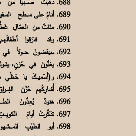
688. ذهبتُ صــــبيًّا من دبـيَ بمركبٍ وكان معي قَشّي مــــع الفرشِ والنـعلِ
689. أنامُ على ســطحِ السفينةِ في المسا وحولي أناسٌ يَشْخِــــرون مَدى الليلِ
690. مئاتٌ من العمّالِ غَطُّوا بــــلا غِطا وأحلامُهم عن كــسبِ عيشٍ وعن شُغلِ
691. وقد فارَقوا أطفالَهـم ونــــساءَهم يَصيحونَ مـن خـــوفٍ يخافونَ من ثُكْلِ
692. سيقضونَ حـــولاً في الكويتِ تشتُّتاً يُقاسونَ من هَـولٍ ومـــنْ غُربَةِ الحَولِ
693. يغنُّونَ في حُزنٍ، يقــولونَ في أسىً: فـ(لَوْليْ بَخَتْ ما سِرْتُ لِكْويتِ) عن أهلي
694. و(أَسْميـــكَ يا حَظِّي تردّيتَ) غنّوها (وأبْعدتني عن ساحــلِ اعْمانِ) يا ويلي
695. أُشارِكُهم حُزْنَ الفِــــراقِ ولم أكنْ مُجرِّبَ أسفــــــارٍ وقد جرَّبوا قَبلي
696. هنودٌ يُعِـدُّونَ الطــــعامَ بمَحـمَلٍ أبازيرُهــــم كالنارِ في مَعْدتي تَصلي
697. تذكَّرتُ أيامَ الكويــــتِ وصُحـبتي ومدرستي في (الشرقِ) في الساحل القِبلي
698. أبو الطيّبِ المــــشهورُ خُلِّدَ إسمهُ على بابِها كالــشمسِ شَعّت على السُّبلِ