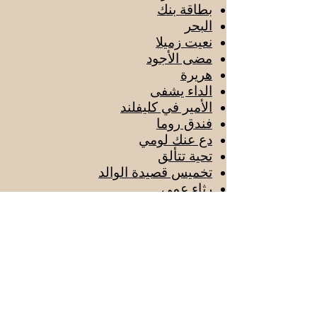
بطاقة بنك
البحر
نعيت زميلا
مضى الأجود
هريرة
الداء يشفى
الأمير في كليفلند
فندق روما
دع عنك لومي
تحية تتألق
تخميس قصيدة الوالد
رثاء عمي
أرق في كان
الإهداء
تمهيد
وداع
انتظار
حسرة
التلفزيون الأمريكي وحرب 67