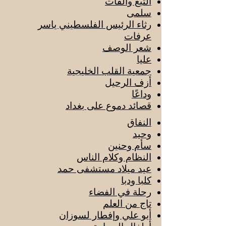
التبغ والقات
سلمى
رثاء الرئيس الفلسطيني ياسر
عرفات
شعر الوصف
عليا
جمعية القلب الخليجية
أزف الرحيل
وداعًا
قصائد دموع على بغداد
النفاق
وحيد
سأم وحنين
النظام وكلام الناس
عيد ميلاد مستشفى حمد
كلبا ودبا
رحلة في الفضاء
تاج من العلم
أبو علي وإفطار لسوزان