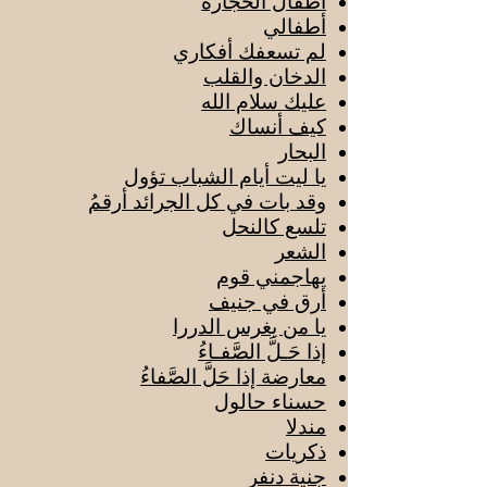
أطفال الحجارة
أطفالي
لم تسعفك أفكاري
الدخان والقلب
عليك سلام الله
كيف أنساك
البحار
يا ليت أيام الشباب تؤول
وقد بات في كل الجرائد أرقمُ
تلسع كالنحل
الشعر
يهاجمني قوم
أرق في جنيف
يا من يغرس الدررا
إذا حَـلَّ الصَّفـاءُ
معارضة إذا حَلَّ الصَّفاءُ
حسناء حالول
مندلا
ذكريات
جنية دنفر