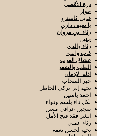
درة الأقصى
حوار
فديل كاسترو
يا ضيف داري
رثاء أبي مروان
جنين
رثاء والدي
غاب والدي
عشاق العرب
الطب والشعر
أذله الإدمان
خير الصحاب
تحية إلى تركي الخاطر
أحمد ياسين
لكل داء بلسم ودواء
سجين عراقي مسن
أبشر فقد فتح الأمل
رثاء عمتي
تحية لحسن نعمة