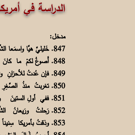
الدراسة في أمريكا
مدخل:
847. خَليليَّ هيَّا واسمَعا الشِّعرَ مـن قَولي فقدْ عادتِ الأحداثُ تَترى على عَقلي
848. أَصوغُ لكمْ ما كانَ بالأمسِ واقِعاً وأُخبرُكمْ عن خصب عَيشٍ وعنْ مَحْلِ
849. فإن عُدتُ للأحزانِ والسَّأمِ والأسى فمنْ ذا الذي ذاقَ النعـيمَ بِلا أزْلِ؟
850. تغربتُ منذُ الصِّغِرِ للعلمِ طَـالباً بعيداً عنِ الأوطانِ والربَّـعِ والأهلِ
851. ففي أولِ الستينَ والعُمْرُ مُقـبِـلٌ رَحلتُ لأمريكا وحـيداً بـلا خـلِّ
852. رَحلتُ ورَيعانُ الشَّبـابِ يَهزُّني إلى مِهنةِ الإنسانِ والعَطفِ والنُّبْلِ
853. وذقتُ بأمريكا سِنيناً مـنِ الأسى وسأماً مع التغريبِ بالجِسـمِ والعَقلِ