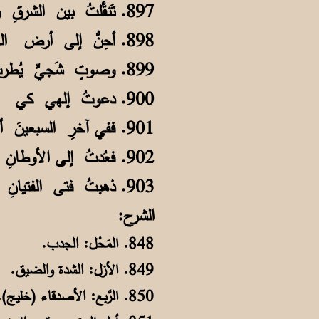
897. تَنقَّلتُ بين الشرقِ والغربِ دَارِساً أعدُّ من الأيـامِ ما ظلَّ للوصلِ
898. أحِنُّ إلى أرض الخليـجِ وأهلِــها وشيبانها والـدارِ والصَّحبِ والأهـلِ
899. وصوتٍ شَجيٍّ يُطربُ الأُذنَ ليِّنٍ يُهدِّئُ من روعي ومنْ وَحشةٍ يُسلي
900. دعوتُ إلهي كي يُقرِّبَ عَــودتي إلى الأهلِ والخِلاّنِ والبَحـرِ والنــخلِ
901. ففي آخرِ السبعينَ أتمَمْتُ رِحلتي ونِلتُ الذي شَدَّدتُ من أجلهِ رَحلي
902. فعُدتُ إلى الأوطانِ أفتحُ صفحةً لطبِّ علومِ القلبِ ما فُتحتْ قَبلي
903. ذهبتُ فتى الفتيانِ كاللَّيلِ لِمَّتي وعدتُ ونُورُ الصُّبحِ أشرقَ في لَيلي
الشرح:
848. المَحْل: الجدب.
849. الأزل: الشدة والضيق.
850. الرَّبع: الأصدقاء (خليج).