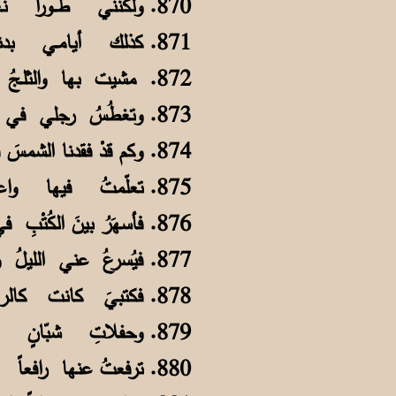
870. ولكنني طــوراً نعِمـتُ بجـنةٍ وطوراً أقاسي النار في مهجتي تَصلي
871. كذلك أيامـي بدنـــفرَ طـالباً صعوداً إلى صـعبٍ وعوداً إلى سهلِ
872. مشيت بها والثلـجُ يغمُرُ سُبْلَها فتسبُلُ عينايَ من البـردِ في السُّبْلِ
873. وتغطُسُ رجلي في الثلوجِ كأنها مقيّدةً والقيدُ ثلجٌ على الرجــلِ
874. وكم قدْ فقدنا الشمسَ فيها فإنْ بدتْ بدا قرصُها من غيرِ دفئٍ ولا ظلِّ
875. تعلّمتُ فيها واعتـلوتُ جبـالَها وصَيَّرتُ أهلَ الجِنِّ فـي سفحِها أهلي
876. فأسهَرُ بينَ الكُتْبِ في فَترةِ الكَرى أكُرُّ على الصَّفـحاتِ والفَـرُّ لليلِ
877. فيُسرعُ عني الليلُ والصُّبحُ مُنذرٌ بأسئلةٍ عَسـراءَ أسوأَ من قَتلِ
878. فكتبيَ كانت كالرواسي ثقيـلةً فلو سقطت فوقي لكان بـها قتلي
879. وحفلاتِ شبّانٍ تُقـامُ بــدنفرٍ يدومُ بها رقصٌ ولِعبٌ مـدى الليلِ
880. ترفعتُ عنها رافعاً سمتَ هامتي أُشيِّد حصني من إباءٍ عـن الزلِّ