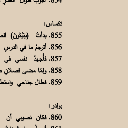
854. أجوبُ طَوالَ العَشرِ دَرساً ومَعْمَلاً وآلافَ أمراضٍ منَ الرأسِ للرجلِ
تكساس:
855. بدأتُ (ببَيْـتَونَ) الصغيرةِ رحلتي صغيراً بتكساسٍ أسـيرُ على رجلي
856. أترجمُ ما في الدرسِ والكتبِ تائهاً يرافقني القاموسُ في البيتِ والفــصلِ
857. فأُجهدُ نفسي في تعلّمِ لغْوهم لقد صحَّحوا نُطقي وأَثنَوا علـى قولي
858. ولمّا مضى فصلانِ صارت رطينتي تؤهلُني للسيرِ فـي أوعـرِ السُّبلِ
859. فطال جناحي واستطالت عزائمي فطرتُ إلى العلياءِ يرفعني عــقلي
بولدر:
860. فكان نصيبي أن أَلُـمَّ (بِبولْدرٍ) بصيفٍ كأنَّ الشمسَ ألطفُ من ظلِّ