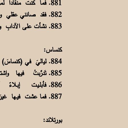
881. فما كنت منقاداً لمن جنَّ ماجناً تعقّلتُ منْ صِغْري فأعقلني عقلي
882. فقد صانني عقلي ودينـي وعِفَّتي بحِصنٍ منيعٍ لا تَزِلُّ به نعــلي
883. نشأت على الآدابِ والدينِ والتُّقى وشِبتُ كطودٍِ راسخ الفرعِ والأصلِ
كنساس:
884. لياليَ في (كنساسَ) كانت سقيمةً ففي وَحدةِ الإنعاشِ سُهدٌ سبى ليلي
885. تَدرَّبتُ فيها واشتـغلتُ مثـابراً على راحةِ المرضى ، فأرهقني شغلي
886. فأبلـيـت إبـلاءً أَزيلُ بلــيّةً فساعدني ربــي وحسّنَ لي فعلي
887. فما عشت فيـها غيرَ عامٍ مُكَبلاً وغادرتُها كالطير لما انقضى حولي
بورتلاند: