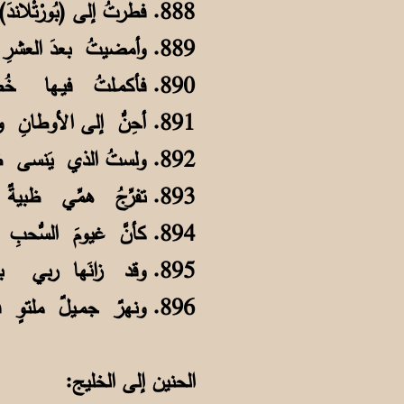
888. فطرتُ إلى (بُورْتْلاندَ) دارِ تخصُّصي لأكسِبَ خِبراتٍ من العــلمِ والفضلِ
889. وأمضيتُ بعدَ العشرِ للقَلبِ أربعاً بذلتُ لهُ جُهـدي فأجـهَدَني بَذْلي
890. فأكمـلتُ فيـها خُطَّتي وتَدرُّبي سعيداً حميدَ العيشِ والذكر والفعلِ
891. أحِنُّ إلى الأوطانِ والسِّيفِ والنَّقا وإن كنتُ في تلك الولاياتِ في شُغلِ
892. ولستُ الذي يَنسى ظِباءً بأرضِها كحورٍ من الجنّاتِ بالأعينِ النُّجـلِ
893. تفرِّجُ همِّي ظبيةٌ منْ ظِبائها بدفءٍ من العينينِ والعُنُقِ الطَّفـلِ
894. كأنَّ غيومَ السُّحبِ تحتَ سَمائها زخارفُ فنّانٍ ملــونةُ الشــكلِ
895. وقد زانَها ربي بزهرٍ وخُضـرةٍ وأمطارُها في العـام دائمةُ الهطلِ
896. ونهرٌ جمـيلٌ ملتوٍ في متونِها كما خطَّ ثعبانٌ علـى صفحة الرمل
الحنين إلى الخليج: