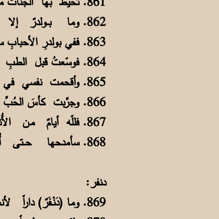
861. تُحيطُ بها الجناتُ من كلِّ جانبٍ مياهٌ وأجبالٌ مع الشجـــرِ الغتْلِ
862. وما بــولدرٌ إلا نعيمٌ لطالبٍ جنانٌ بها للحُـسنِ تُبهجُ أو تُسلي
863. ففي بولدرِ الأحبابِ سارت سفينتي تشقُّ عُباب البحرِ تُبعدُ عن جـهلِ
864. فوسّعتُ قبل الطبِ فيها معارفي من العـلـمِ والآدابِ أغرِفُ بالسَجلِ
865. وأقحمت نفسي في بحورٍ عميقةٍ سبحت إلى بــرِّ الأمانِ علـى مهلِ
866. وجرَّبت كأسَ الحُبِّ حتـى تفجرت كوامنُ ما في النفسِ شعراً به أَبلي
867. فللّه أيامٌ مـن الأُنـسِ والهوى ولله أيامٌ بــها نِعمةُ الوصــلِ
868. سأمدحها حــتى أُوَفّيَ حـقَّها لها الُله من دارٍ بها طابَ لي نهلي
دنفر:
869. وما (دَنْـفَرٌ) داراً لأنسٍ (كبولدرٍ) بها سَهَرٌ مضنٍ وبعدٌ عــن الخلِّ