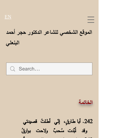
EN
الموقع الشخصي للشاعر الدكتور حجر أحمد
البنعلي
الخاتمة
242. أبا طـارقٍ، إنّي أطـلتُ قصيدتي
وقد لُبِّدت سُـحـبٌ ولاحـت بوارقُ