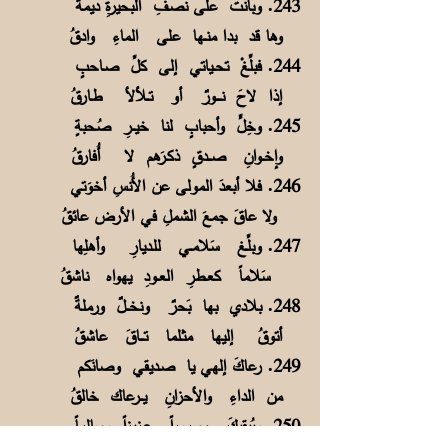
243. وبانت على نصـفِ البحيرةِ ديمةٌ
وها قد بدا منــها على الماءِ وادقُ
244. فبلِّغْ تحــياتي إلى كلِّ صـاحبٍ
إذا لاحَ نـــــورٌ أو تــلألأ طـارقُ
245. وخِلٍّ وأحبابٍ لنا خيـــرِ صُحبةٍ
وإخــوانِ صـــدقٍ ذكـرَهم لا أُفارقُ
246. فلا أبعدَ المولى عن الأُنسِ أخوَتي
ولا عاقَ جمعَ الشملِ في الأرض عائقُ
247. وبلِّـغ سَلامــي للـديارِ وأهلِها
سَلاماً كعــطرِ العــودِ يهواه ناشقُ
248. بلادي بها بَحرٌ ونخـــلٌ ورملةٌ
أتوقُ إليها مثـلما تــــاقَ عاشقُ
249. رعاكَ إلهي يا صـديقي وصانَكم
من الداءِ والأحزانِ يـــرعاك خالقُ
250. ويُبقيكَ مسروراً عـزيزاً وسالماً