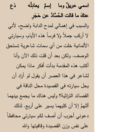
اسمي عـريقٌ وما إسـمٌ يعادِلُه
دَع
عنكَ ما قالت الحُسَّادُ عن حَجَرِ
والسبب في إهمالي لمدح الدابة واضح، لأني
لا أركب جملاً ولا فرساً هذه الأيام، وسيارتي
الألمانية خلت من أي سمات شاعرية تستحق
الوصف. ولكن بعد أن قلت ذلك الآن وأنا
أكتب هذه المقدمة بدأت أفكر ماذا يمكن
لشاعر في هذا العصر أن يقول لو أراد أن
يحل سيارته في القصيدة محل الناقة في
القصائد التراثية؟ وليس هناك ما يجمع بينهما
أللهمَّ إلا أن كليهما يسير على أربع. لذلك
دعوني أجرب أن أصف لكم سيارتي محافظاً
على نفس وزن القصيدة وقافيتها والله