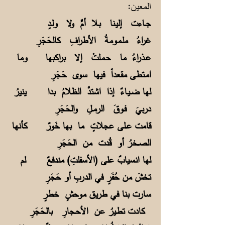
المعين:
جــاءت إليـنا بـلا أمٍّ ولا ولـدٍ
غراءُ ملـمـومةُ الأطرافِ كالحَجَرِ
عــذراءُ ما حـمـلتْ إلا براكبها
وما
امـتطى مقعداً فيها سوى حَجَرِ
لها ضــيـاءٌ إذا اشتدَّ الظلامُ بدا
ينيرُ
دربيَ فـوقَ الرمــلِ والحَجَرِ
قامت عــلى عجلاتٍ ما بها خَورٌ
كأنها
الصــخرُ أو قُدت من الحَجَرِ
لها انسيابٌ على (الأسفلتِ) مندفعٌ
لم
تخشَ من حُفَرٍ في الدربِ أو حَجَرِ
سارت بنا في طريق موحشٍ خطرٍ
كادت تطـيرُ عن الأحـجارِ بالحَجَرِ