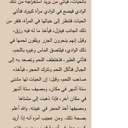
بالحيات، فيأتي من يريد استخراجه من ذلك
الوادي فيضع في الوادي مرآة كبيرة، فتأتي
الحيات فتنظر إلى خيالها في المرآة، فتفر من
ذلك الجانب فينزل، فيأخذ ما له فيه رزق،
وقيل إنهم ينحرون الجزر ويلقون لحمها في
ذلك الوادي، فيلتصق الماس وغيره باللحم،
فتأتي الطير، فتختطف اللحم وتصعد به إلى
الجبال فتأكل اللحم وتترك الحجر، فيأخذه
صاحب اللحم، وقيل: إن الحيات لها مشتى
ستة أشهر في مكان، ومصيف ستة أشهر
في مكان آخر، فإذا ذهبت إلى مشتاها
ومصيفها أخذ الحجر في غيبته. والله أعلم
بصحة ذلك. ومن عجيب أمره أنه إذا أريد
كسره جعل في أنبوبة قصب وضرب فإنه