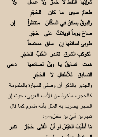
شرابُها النفطُ لا خمرٌ ولا عــسلٌ
ولا
طعامٌ ســوى مـا كان للحَجَرِ
والبوقُ يسكنُ فـي السكَّانَ منتظراً
إن
صاحَ يــوماً فويلاتٌ على حَجَرِ
طوبى لسائـقها إن ساق مستمعاً
لكوكبِ الشـرق تشدو الحُبَّ للحَجَرِ
همت تسـابقُ يــا ويلٌ لصانعها
دعـي
التسـابق للأطفالِ لا الحَجَرِ
والجدير بالذكر أن وصفي للسيارة بالملمومة
كالحجر، مأخوذ من الأدب العربي، حيث إن
الحجر يضرب به المثل بأنه ملموم كما قال
تميم بن أبيّ بن مقبل
:
(2‘3)
مَا أطْيَبَ العَيْشَ لو أنَّ الْفتَى حَجَرٌ
تنبو