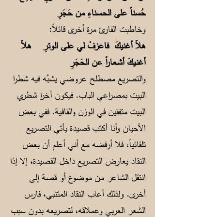
حُسناً على الحـسناءِ من حَجَرِ
وخاطبت القارئ مرة أخرى قائلاً:
هلاّ أغنيكَ فاعزفْ لي على الوترِ
هلاّ
أغنـيكَ أشـعـاراً عن الحَجَرِ
والتصريع مصطلح عروضي يشبَّه فيه شطرا
البيت بمصراعي الباب. فيكون آخرا شطري
البيت متفقين في الوزن والقافية. ففي بعض
الأحيان وأنا أكتب قصيدة يأتي التصريع
تلقائياً، فلا أرفضه مع أني أعلم أن بعض
النقاد يعارض التصريع داخل القصيدة، إلا إذا
انتقل الشاعر من موضوع أو قصة إلى
أخرى. ولذلك أعاب النقاد المتنبي، فارس
الشعر العربي وعملاقه، لتصريعه بدون سبب