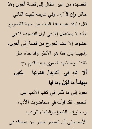
القصيدة من غير انتقال إلى قصة أخرى وهذا
جائز وإن قلَّ"
. وفي شرحه للبيت الثاني
(6)
قال: "وقد عيب هذا البيت من جهة التصريع
لأنه لا يستعمل إلا في أول القصيدة لا في
حشوها إلا عند الخروج من قصة إلى أخرى.
وأجيب بأن هذا هو الأكثر وقد جاء مثل
ذلك". واستشهد المعري ببيت قديم
:
(7)
ألا نادِ في آثارهِنَّ الغوانيا
سُقينَ
سِهاماً ما لهُنَّ وما لِيا
نعود إلى ما ذكر في كتب الأدب عن
الحجر. لقد قرأت في محاضرات الأدباء
ومحاورات الشعراء والبلغاء للراغب
الأصبهاني أن "بمصر حجر من يمسكه في