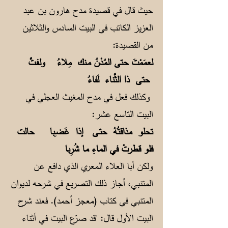
حيث قال في قصيدة مدح هارون بن عبد
العزيز الكاتب في البيت السادس والثلاثين
من القصيدة:
لعمَمْتَ حتى المُدْنُ مـنك مِلاءُ
ولـفـتَّ
حتى ذا الثَّناء لَفاءُ
وكذلك فعل في مدح المغيث العجلي في
البيت التاسع عشر:
تحلو مذاقتُهُ حتـى إذا غَضـِبا
حالت
فلو قطرتْ في الماءِ ما شُرِبا
ولكن أبا العلاء المعري الذي دافع عن
المتنبي، أجاز ذلك التصريع في شرحه لديوان
المتنبي في كتاب (معجز أحمد). فعند شرح
البيت الأول قال: "قد صرّع البيت في أثناء