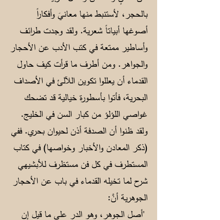
بالحجر، لأستنبط منها معانيَ وأفكاراً
أصوغها أبياتاً شعرية. ولقد وجدت طرائف
وأساطير ممتعة في كتب الأدب عن الأحجار
والجواهر. ومن أطرف ما قرأت كيف حاول
القدماء أن يعللوا تكوين اللآلئ في الأصداف
البحرية، فأتوا بأسطورة خيالية قد تضحك
غواصي اللؤلؤ من كبار السن في الخليج.
ولقد ظنوا أن الصدفة أذن لحيوان بحري. ففي
(ذكر المعادن والأخبار وخواصها) في كتاب
المستطرف في كل فن مستظرف للأبشيهي
شرح لما تخيله القدماء في باب عن الأحجار
الجوهرية أنَّ:
"أصل الجوهر، وهو الدر على ما قيل إن