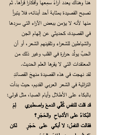
هنا وهناك يعدد آراءً سمِعها وأفكاراً قرأها. ثم
تصبح القصيدة بمثابة أحد أبنائه، فلا يتبرأ
منها لأنه لا يؤمن ببعض الآراء التي سردها
في القصيدة، كحديثي عن إلهام الجن
والشياطين للشعراء وتلقينهم الشعر، أو أن
الحبَّ يولِّد حرارة في القلب وغير ذلك من
المعتقدات التي لا يقرها العلم الحديث.
لقد نهجت في هذه القصيدة منهجَ القصائدِ
التراثية في الشعر العربي القديم، حيث بدأت
بالبكاء على الأطلال وأيام الصبا، مثل قولي:
قد قلت للنفسِ كُفِّي الدمعَ واصطبري
لِمَ
البُـكاءُ على الأشباحِ والحَجَرِ؟
فقالت النفسُ: لا أبكي علـى حَجَرٍ
لكن