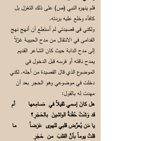
فلم ينهره النبي (ص) على ذلك التغزل بل
كافأه وخلع عليه بردته.
ولكني في قصيدتي لم أستطع أن أنهج نهج
القدامى في الانتقال من مدح الحبيبة غزلاً
إلى مدح الدابة حيث كان الشاعر القديم
يمدح ناقته أو فرسه قبل الدخول في
الموضوع الذي قال القصيدة من أجله. لكني
دخلت في موضوعي وهو الحجر بعد أن
مهدت له بالقول:
هل كانَ إسمي ثقيلاً في مَسامِعها
أم
قد وَشَتْ حُفْنةُ الواشينَ بالحَجَرِ؟
يا مَن يُعرِّض قلبي للهوى عَرَضاً
ما
قلتُ يوماً بأنَّ القـلبَ من حَجَرِ