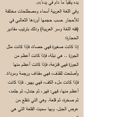
يده يتقيأ ما دام في يده"
.
(8)
وفي اللغة العربية أسماء ومصطلحات مختلفة
للأحجار حسب حجمها أوردها الثعالبي في
(فقه اللغة وسر العربية) وذلك بترتيب مقادير
الحجارة:
إذا كانت صغيرة فهي حصاة، فإذا كانت مثل
الجوزة .. هي نبلة، فإذا كانت أعظم من
الجوزة فهي قنزعة، فإذا كانت أعظم منها
وأصلحت للقذف، فهي مقذاف ورجمة ومرداة.
فإذا كانت ملء الكف، فهي يهير. فإذا كانت
أعظم منها، فهي: فهر، ثم جندل، ثم جلمد،
ثم صخرة، ثم قلعة. وهي التي تنقلع من
عرض الجبل. وبها سميت القلعة التي هي