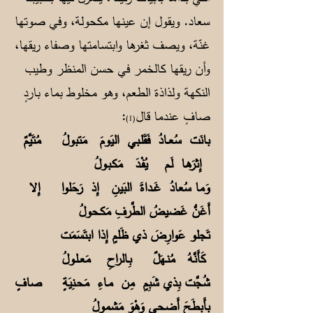
سعاد. ويقول إن عينها مكحولة، وفي صوتها
غنّة، ويصف ثغرها وابتسامتها وصفاء ريقها،
وأن ريقها كالخمر في حسن المنظر وطيب
النكهة ولذاذة الطعم، وهو مخلوط بماء باردٍ
صافٍ عندما قال
:
(1)
بانَت سُعــادُ فَقَلـبي اليَومَ مَتبولُ
مُتَيَّمٌ
إِثرَهـا لَـم يُفْـدَ مَكـبـولُ
وَما سُعادُ غَــداةَ البَينِ إِذ رَحَلوا
إِلا
أَغَنُّ غَضيضُ الطَّرفِ مَكـحولُ
تَجلو عَوارِضَ ذي ظَلمٍ إِذا ابتَسَمَت
كَأَنَّهُ مُنـهَلٌ بِـالراحِ مَعــلـولُ
شُجَّت بِذي شَبِمٍ مِن مـاءِ مَحـنِيَةٍ
صافٍ
بِأَبطَحَ أَضحى وَهْوَ مَشمولُ