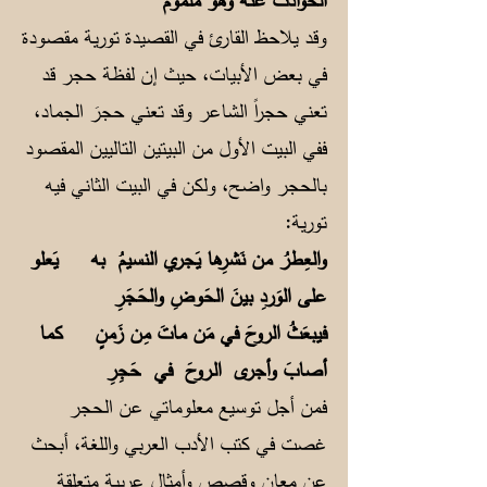
الحوادثُ عنهُ وهو ملمومُ
وقد يلاحظ القارئ في القصيدة تورية مقصودة
في بعض الأبيات، حيث إن لفظة حجر قد
تعني حجراً الشاعر وقد تعني حجرَ الجماد،
ففي البيت الأول من البيتين التاليين المقصود
بالحجر واضح، ولكن في البيت الثاني فيه
تورية:
والعِطرُ من نَشرِها يَجري النسيمُ به
يَعلو
على الوَردِ بينَ الحَوضِ والحَجَرِ
فيبعَثُ الروحَ في مَن ماتَ مِن زَمنٍ
كما
أصابَ وأجرى الـروحَ في حَجِرِ
فمن أجل توسيع معلوماتي عن الحجر
غصت في كتب الأدب العربي واللغة، أبحث
عن معانٍ وقصص وأمثال عربية متعلقة