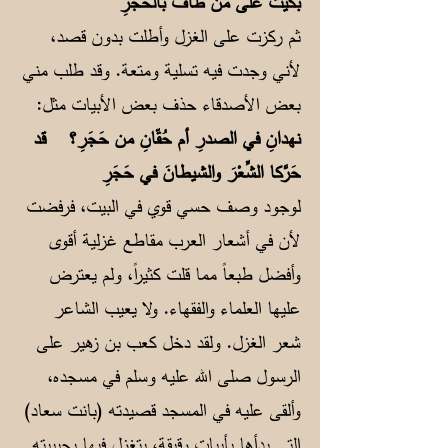
بَكيتُ على من طافَ بالحَجَرِ
ثم ركزت على الغزل وأطلت بدون قصد،
لأني وجدت فيه تسلية ومتعة. وقد طلب مني
بعض الأصدقاء حذف بعض الأبيات مثل:
نهدانِ في الصدرِ أم حُقّانِ من حَجَرِ؟
قد
حَرَّكا الشِّعْرَ والشيطانَ في حَجَرِ
لوجود وصف حسي قوي في البيت، فرفضت
لأن في أشعار العرب مقاطع غزلية أقوى
وأفضل طبعاً مما قلت كثيراً، ولم يعترض
عليها العلماء والفقهاء. ولا يعيب الشاعر
شعر الغزل. ولقد دخل كعب بن زهير على
الرسول صلى الله عليه وسلم في مسجده،
وألقى عليه في المسجد قصيدته (بانت سعاد)
التي بدأها بأبيات رقيقة، يتغزل فيها بحبيبته