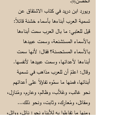
الحصن
.
(9)
ويورد ابن دريد في كتاب الاشتقاق عن
تسمية العرب أبناءها بأسماء خشنة قائلاً:
قيل للعتبي: ما بال العرب سمت أبناءها
بالأسماء المستشنعة، وسمت عبيدها
بالأسماء المستحسنة؟ فقال: لأنها سمت
أبناءها لأعدائها، وسمت عبيدها لأنفسها.
وقال: اعلمْ أن للعرب مذاهب في تسمية
أبنائها، فمنها ما سمَّوه تفاؤلاً على أعدائهم
نحو غالب، وغَلاّب، وظالم، وعارم، ومُنازِل،
ومقاتل، ومُعارِك، وثابت، ونحو ذلك...
ومنها ما تفاءلوا به للأبناء نحو: نائل، ووائل،
وناجٍ، ومُدرِك، ودَرَّاك، وسالم، وسُلَيم، ومالك،
وعامر، وسعد، وسَعِيد، ومَسْعَدة، وأسعَد، وما