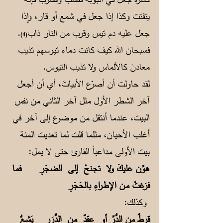
يتفتت وكذا إذا جعل في شمع أو قار، وإذا
جعل عليه دم تيس وقرب من النار ذاب
.
(4)
فسبحان الله كيف كانت دماء تيوسهم تذيب
معادنَ كالألماس ولا تذيب التيوس.
لقد حاولت أن أصرّع الأبياتَ، أي أن أجعل
آخر الشطر الأول مثل آخر الثاني من نفس
البيت، عندما أنتقل من موضوع إلى آخر في
أغلب الأحيان، مثلما قلت لما تعديت المئة
بيت الأولى مداعباً القارئ حتى لا يمل:
هوِّن عليكَ ولا تجـنحْ إلى الضجَرِ
فما
فرَغتُ مـن الإطـراءِ بالحَجَرِ
وكذلك:
قرطٌ من الدُّرِّ أو عِقدٌ من الدُّرَرِ
يَشِـعُّ