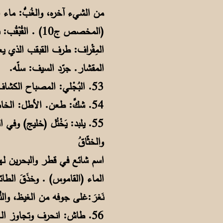
من الشيء آخره، والغُبُّ: ما
(المخصص ج10) 
المِقْراف: طرف القبقب الذي يع
المقشار. جرّد السيف: سلّه.
53. البُجْلي: المصباح الكشاف (هندية) وقد يكون من الصدف أن يجلي في اللغة يكشف.
54. شكَّ: طعن. الأطل: الخاصرة.
والخثّاقُ
اسم شائع في قطر والبحرين له
الماء (القاموس) . وخذَقَ الطائ
نَغرَ:غلى جوفه من الغيظ، وال
56. طاش: انحرف وتجاوز الهدف . الشل: الطين في ماء البحر (خليج).