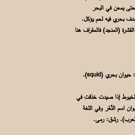
 حتى يمعن في البحر
قب: صدف بحري فيه لحم يؤكل.
لقشرة (المنجد) فالمقراف هنا
55. يلبد: يَخْتُل (خليج) وفي اللغة لَبدَ بالمكان: التصق به أو أقام به. الخَثّاق: الحبّار، أم الحِبْر: حيوان بحري (squid).
 كالخيوط إذا صيدت خذقت في
ن اسم النَّغَر وفي اللغة
 العرب). رشق: رمى.