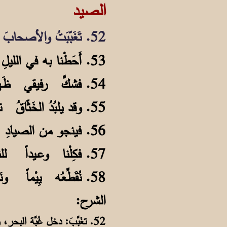
الصيد
52. تَغَبّبَتُ والأصحابَ نصــطادُ قُبْقُباً ومِـقرافُه كـالـــسيفِ جُرِّدَ للـقتلِ
53. أَحَطْنا به في الليلِ من كلِّ جانبٍ وعُدَّتُنا رُمـحٌ ونـورٌ مـن (البُجْلي)
54. فشكَّ رفيقي ظَهرَه بشـجـاعةٍ وكــسّرَ مِقْرَافَيْهِ من موضـعِ الأَطْـلِ
55. وقد يلبُدُ الخَثّاقُ تحــتَ ضيائنا ويَرشُقُنا بالحـبـرِ عـــمداً وبالـتَّفْلِ
56. فينجو من الصيادِ جذْلاً وهازئاً وقد طاشَ رُمحُ الصيدِ في وسطِ الشَّلِّ
57. فكِلْنا وعـيداً للنُغَيْرِ فـــويلَه إذا عادَ نحـوَ السِّيفِ عــادَ إلى الثُّـكلِ
58. نُقَطِّعُه يِيْماً ونَرمي بـفــشِّه فيَنــغَرُ حِبْرُ النَّغْرِ مـن سنِّه الثَعْلِ
الشرح:
52. تغَبَّبَ: دخل غُبَّة البح