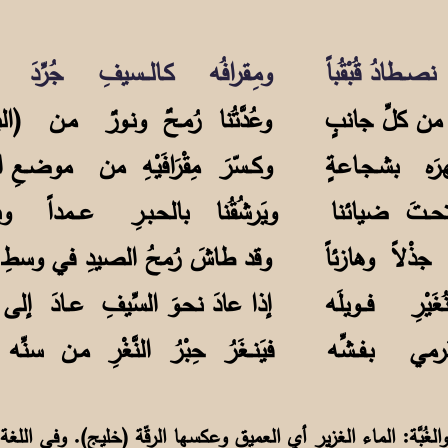
ر، والغُبَّة: الماء الغزير أي العميق وعكسها الرقّة (خليج). وفي اللغة 