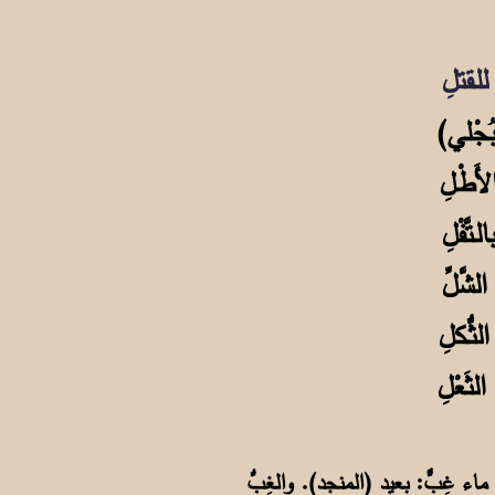
ماء غِبٌّ: بعيد (المنجد). والغِبُّ