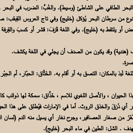
ء البحر الطافي على الشاطئ (وسيط). والغُبُّ: الضرب في البحر
. القُبْقُب: نوع من سرطان البحر يُؤكل (خليج) وفي تاج العروس القِب
ض أو يلتقط به (خليج). وفي اللغة قَرَفَ: قشر أو كسبَ والقِرفة ا
ذا الحيوان ، والأصل اللغوي للاسم ، خَذَّاق: سمكة لها ذوائب
ر أي ذَرَقَ والخذق الروث. أما في الإمارات فيُطلق على هذا الحيوا
نُّغَرُ من صغار العصافير، وجرح نغار أي يسيل منه الدم (لسان