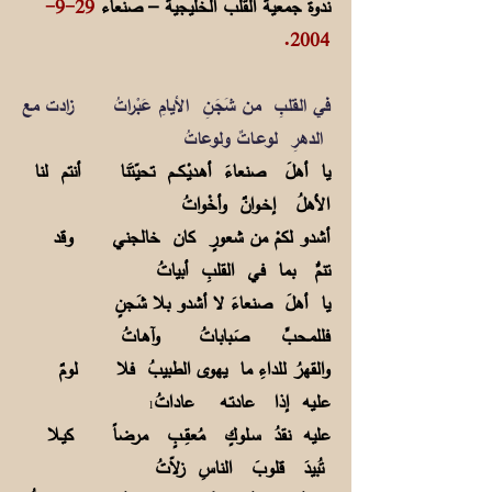
ندوة جمعية القلب الخليجية – صنعاء
29-9-
.
2004
في القلبِ من شَجَنِ الأيامِ عَبْراتُ زادت مع
الدهرِ لوعـاتٌ ولوعاتُ
يا أهلَ صنعاءَ أهـديْـكـــم تحيّـتَنا أنتم لنا
الأهلُ إخـوانٌ وأخْواتُ
أشدو لكمْ من شعورٍ كان خالجني وقد
تنمُّ بما في القلبِ أبياتُ
يا أهلَ صنعاءَ لا أشدو بلا شَجنٍ
فللمـحبِّ صَـباباتُ وآهـاتُ
والقهرُ للداءِ ما يهوى الطبيبُ فلا لومٌ
علـيه إذا عادتـه عاداتُ
1
عليه نقدُ سـلوكٍ مُعقِــبٍ مرضاً كيـلا
تُبيدَ قلوبَ الناسِ زلاّتُ