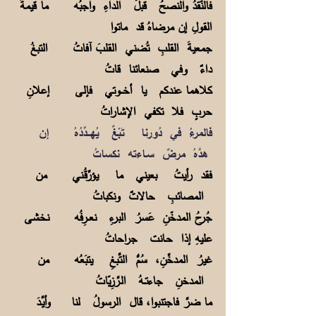
فالنّقدُ والنصحُ قبلَ الداءِ واجبُه ما قيمةُ
القولِ إن مرضاهُ قد ماتوا
جمعيةَ القلبِ تُضني القلبَ آفاتُ التبغُ
داءٌ وفي صنعائنا قاتُ
كلاهما عندكم يا أخـــوتي فإلى إعلانِ
حربٍ فلا تكفي الإشاراتُ
فالمرءُ في دُورنا تَبْغٌ يُهــدِّدُهُ إن
هدَّهُ مرضٌ سـاءته نكساتُ
فقد رأيتُ بعيني ما يؤرِّقُـني من
المصائبِ حالاتٌ ونكباتُ
جُرحُ المدخّنِ عَسرُ البرءِ نعــرِفُه نخشى
عليهِ إذا حـانت جراحاتُ
غيرُ المدخِّنِ، سُمُّ التَّـبغِ يتبَعُه من
المدخنِ جاءتــهُ الـرَّزِيّاتُ
ما ضرَّ فاجتنبوا، قال الرسولُ لنا وأيَّـدَ