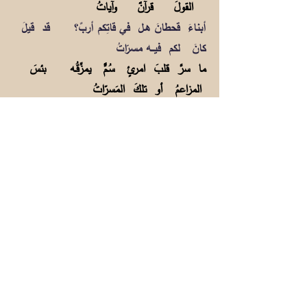
القولَ قرآنٌ وآياتُ
أبناءَ قحطانَ هـل في قاتِكم أربٌ؟ قد قيلَ
كانَ لكم فيــه مسرّاتُ
ما سرَّ قلبَ امرئٍ سُـمٌّ يمزِّقُـه بئسَ
المزاعمُ أو تلكَ المَسرّاتُ
فالتَّبغُ والقـاتُ أخطــارٌ مسبِّـبـةٌ
للموتِ، يـاويلَها أيـنَ الملذاتُ؟
فالقاتُ يقبـضُ شرياناً ليخنُقَه فيتلِفُ
القلبَ، بل تغزوهُ ويلاتُ
يبدا التسـرطنُ فـي فمٍّ لخـازنِه
وللخبـيثِ عـلاماتٌ صريحاتُ
2
فالمال يتلِـفُه والقـــلبُ يوهـنُـه والفمُّ
سـرطنَـه، يا ويلَه القاتُ
فكيف يسكتُ أهلُ الطّبِّ عن ضَررٍ فالقاتُ
والتَّبْــغُ في رأيي مَضّراتُ