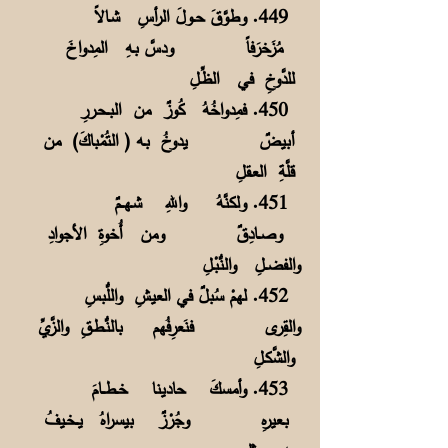
449. وطوَّقَ حــولَ الرأسِ شـالاً
مُزَخرَفاً ودسَّ بـهِ المِدواخَ
للدَّوخِ في الظِّـلِ
450. فمِدواخُهُ كُوزٌ من البــحـررِ
أبيضٌ يدوخُ بـه ( التُمْباكَ) من
قلَّةِ العـقلِ
451. ولكنَّهُ واللهِ شـهـــمٌ
وصــادِقٌ ومن أُخوةِ الأجوادِ
والفضــلِ والنُّبْـلِ
452. لهمْ سُبلٌ في العيشِ واللُّبسِ
والقِرى فنَعرِفُهم بالنُّـطـقِ والزَّيِّ
والشَّكـلِ
453. وأمسكَ حادينا خــطـــامَ
بـعيرهِ وجُرْزٌ بيسراهُ يــخـيفُ