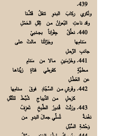
439.
ونُكري ركابَ البــدوِ تنقلُ قَشَّــنا
وقد ناءتِ البُعرانُ مــن ثِقَلِ الحَـمْلِ
440. نعلِّقُ جِفْراناً بجـــنـبيْ
سَنامِـها وجَرّاتُنا مالتْ عــلى
جانبِ الرَّحـلِ
441. وخَرْسَينِ مــالا من سَنامِ
مـــطـيَّةٍ كقرطي فتاةٍ زيَّناهــا
عن العُطْــلِ
442. وفَرشٍ مـــن السَّجّادِ فوقَ سنامِها
كرَحلٍ مــن الدِّيباجِ شُبِّــطَ للنَّقْلِ
443. ورَنَّتْ قُــدورُ الطَّبخِ تَعزِفُ
نغْمَــةً تُسلِّي جمالَ البدوِ مـن
وَحْشةِ السُّبْلِ
444. ويُمـــسِكُ خَطْمَ العَوْدِ جمَّالُ