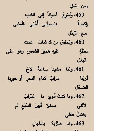
ومن نَشـلِ
459. وأسُرِعُ أحــياناً إلى الكلبِ
راكضاً فتسحبُني أُخْتي فأمشي
مــع الرَّجْلِ
460. ويَجلِسُ من قد شــابَ تحتَ
مظلّةٍ تقيهِ هجيرَ الشمسِ وهْوَ على
البغـلِ
461. ولمّا مشينا ســــاعةً لاحَ
قُــربَنا سَرابٌ كماءِ البحرِ أو خورِنا
الضحْلِ
462. وما كنـتُ أَدري مـا السَّرابُ
لأنَّني صغيرٌ قُبيلَ السَّبْعِ لم
يكتملْ عـقلـي
463. وقـد فسَّرُوهُ بالخَـيالِ