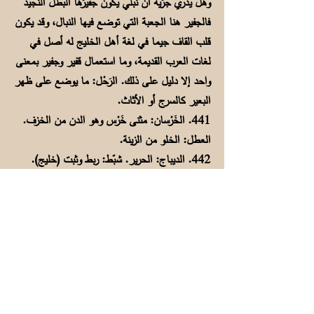
وهل يدري جُرَيَّةُ أن نَبْلي يكونُ جفيرَها البطلُ النجيدُ
فالجفير هنا الجعبة التي توضع فيها النبال، وقد يكون
قلب القاف جيما في لغة أهل الخليج له أصل في
لغات العرب القديمة، وما استعمال قفير وجفير بمعنى
واحد إلا دليل على ذلك. الرَحْل: ما يوضع على ظهر
البعير كالسرج أو الأثاث.
441. الخَرْسان: مثنى خَرْس وهو الدن من الخزف.
العطل: الخلو من الزينة.
442. الديباج: الحرير. شبّط: ربط وثبت (خليج).
وشبّط العيدانَ بالحبل: حزمها بشدة، وليس لشبّط
أصل في الفصحى. وفي اليمن يقال للحاكم الحازم:
لديه شبط وربط (المعجم اليمني في اللغة والتراث).
443. رنَّ: صوّتَ. السُبل: الطرق.
444. العَوْد: البعير المسن.
445. صمعة: نوع من أنواع البنادق القديمة. المحزم:
الحزام. الطلقات: رصاص البندقية. النصل: نصل