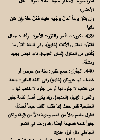
لندرة سقوط الأمطار صيفاً. حُلنا: تحولنا . قال
الأعشى:
وإن بَشَرٌ يوماً أحالَ بوجْههِ عليك فَحُلْ عنْهُ وإن كان
دانيا
439. نكري: نستأجر والكِرْوَة: الأجرة . رِكَاب: جمال.
القَشّ: العفش والأثاث (خليج). وفي اللغة القشّ ما
يُكْنَس من المنازل (لسان العرب). ناء: نهض بجهد
ومشقّة.
440. الجِفْران: جمع جَفير: سلة من خوص أو
غضف لها عروتان (خليج) وفي اللغة الجَفير: جعبة
من خشب لا جلود لها أو من جلود لا خشب لها .
والقفير: الزنبيل (المنجد). وقد يكون أصل كلمة جفير
الخليجية قفير حيث إننا نقلب القاف جيماً أحياناً،
فنقول جاسم بدلاً من قاسم وجربة بدلاً من قِرْبة، ولكن
جفيراً كلمة فصيحة أيضًا وقد وردت في الشعر
الجاهلي مثل قول عنترة: