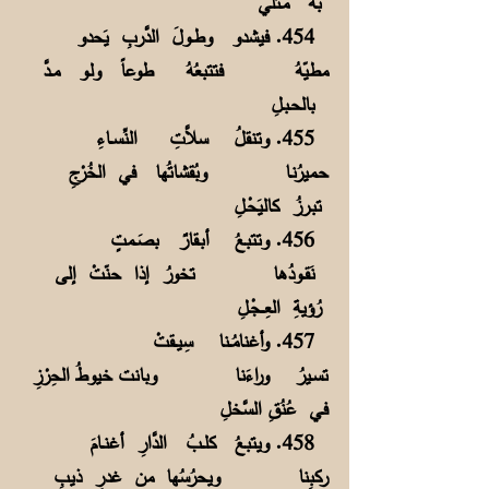
به مـثلي
454. فيشدو وطــولَ الدَّربِ يَحدو
مطيّهُ فتتبعُهُ طوعاً ولـو مــدَّ
بالحـبـلِ
455. وتنقلُ سلاَّتِ النِّســاءِ
حـميرُنـا وبُقشاتُها في الخُرْجِ
تبـرزُ كاليَحْـلِ
456. وتتبعُ أبـقارٌ بصَــمتٍ
نَقــودُها تخورُ إذا حنّتْ إلى
رُؤيةِ العِـــجْـلِ
457. وأغنامُــنا سِيــقتْ
تسـيرُ وراءَنا وبانت خيوطُ الحِرْزِ
فـي عُنُقِ السَّخلِ
458. ويتبعُ كلــبُ الدَّارِ أغنــامَ
ركبِنا ويحرُسُها من غدرِ ذيبِ