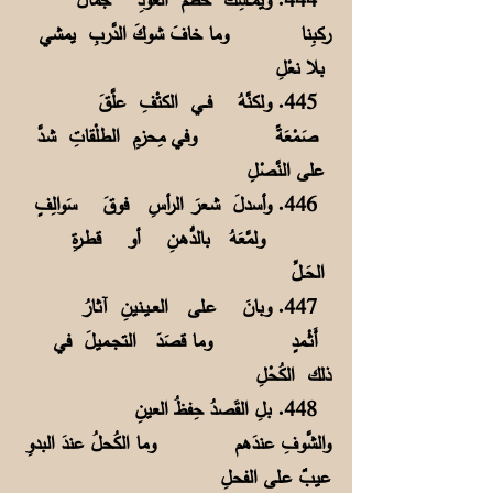
ركبِنا وما خافَ شوكَ الدَّربِ يمشي
بلا نعْلِ
445. ولكنَّهُ فـــي الكتْفِ علَّقَ
صَـمْعَةً وفي مِحزمِ الطلْقاتِ شـدَّ
على النَّصْلِ
446. وأسدلَ شـعرَ الرأسِ فوقَ سَوالِفٍ
ولمَّعَهُ بالدُّهـنِ أو قطـرةِ
الحَــلِّ
447. وبانَ عـلى العــيـنينِ آثـارُ
أَثْــمدٍ وما قصَدَ التجــميلَ في
ذلك الكُحْلِ
448. بلِ القَصدُ حِفظُ العينِ
والشَّوفِ عندَهم وما الكُحلُ عندَ البدوِ
عيبٌ عـلى الفحلِ