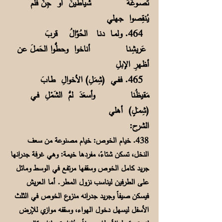
تصــوغُهُ شياطينُ أو جِنٌّ فلم
يُنقِصوا جـهلي
464. ولمــا دنـا الحُوَّالُ قربَ
عَريشِنـا أناخوا وحطُّوا الحَملَ عن
أظـهرِ الإبلِ
465. ففــي (شِمَلِ) الأخوالِ طـابَ
مَقيظُنا وأسعَدَ لمُّ الشَمْلِ فـي
(شِمــَلٍ) أهلي
الشرح:
438. خيام الخوص: خيام مصنوعة من سعف
النخل، تسكن شتاءً، مفردها خيمة: وهي غرفة جدرانها
جريد كامل الخوص وسقفها مرتفع في الوسط ومائل
على الطرفين ليناسب نزول المطر. أما العريش
فيسكن صيفاً وجريد جدرانه منزوع الخوص في الثلث
الأسفل ليسهل دخول الهواء، وسقفه موازي للإرض