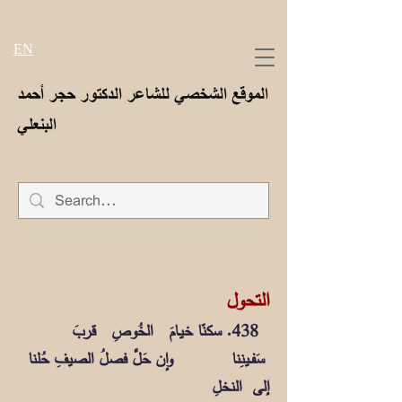
EN
الموقع الشخصي للشاعر الدكتور حجر أحمد
البنعلي
التحول
438. سكنّا خيـامَ الخُوصِ قـربَ
سَفــينِنا وإن حَلَّ فصلُ الصيفِ حُلنا
إلى النخلِ