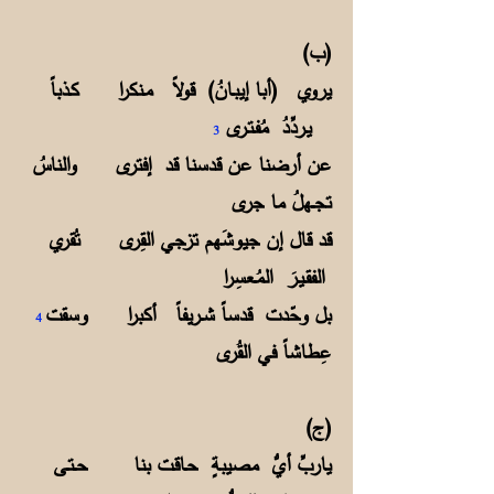
(ب)
يروي (أبا إيبـانُ) قولاً مـنكرا كـذباً
يـردِّدُ مُفـتـرى
3
عن أرضنا عن قدسنا قد إفترى والناسُ
تجــهلُ ما جرى
قد قال إن جيوشَهم تزجي القِرى تُقري
الفقـيـرَ المُـعسِرا
بل وحّدت قدساً شــريفاً أكبرا وسقت
4
عِطاشاً في القُرى
(ج)
ياربِّ أيُّ مصيبةٍ حـاقـت بنا حــتـى