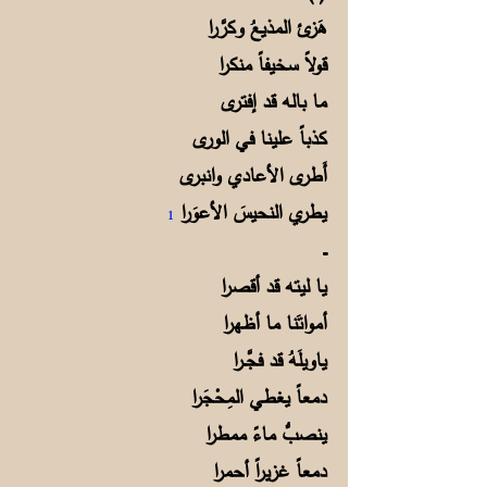
هَزئ المذيعُ وكرَّرا
قولاً سخيفاً منكرا
ما باله قد إفترى
كذباً علينا في الورى
أَطرى الأعادي وانبرى
يطري النحيسَ الأعوَرا
1
ـــ
يا ليته قد أقصرا
أمواتَنا ما أظهرا
ياويلَهُ قد فجَّــرا
دمعاً يغطي المِحْجَرا
ينصبُّ ماءً ممطرا
دمعاً غزيراً أحمرا