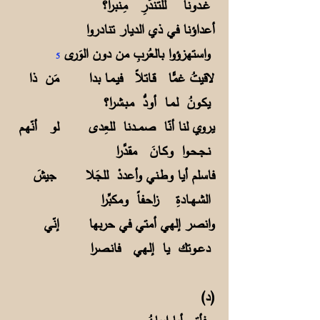
غــدونا للتـندُّرِ مِـنبرا؟
أعداؤنا في ذي الديار تنادروا
واستهزؤوا بالعُربِ من دون الوَرى
5
لاقيتُ غمًّا قـاتلاً فيـمـا بدا مَن ذا
يكـونُ لـمـا أودُّ مـبـشرا؟
يروي لنا أنّا صمـــدنا للعِدى لو أنّهـم
نـجـحـوا وكـانَ مقدَّرا
فاسلم أيا وطـني وأعددْ للجَلا جيشَ
الشـهــادةِ زاحـفاً ومكبِّرا
وانصر إلهي أمتي في حربها إنّي
دعــوتك يا إلـهي فانـصرا
(د)