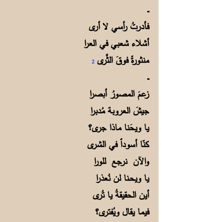
ـــ
فأدرتُ رأسي لا أرى
أشلاء شعبي في العرا
منثورةً فوقَ الثَّرى
2
ـــ
زعمَ المصورُ أبصرا
جيشَ العروبة مُدبرا
يا ويحَنا ماذا جرى؟
كنّا أسوداً في الشرى
والآن نرجع للورا
يا ويحـنا لن نُعذرا
أين الحقيقةُ يا تُرى
فيما يقال ويُفترى؟