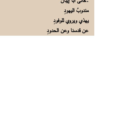
فأتى أبا إيبانُ..
مندوبُ اليهودِ
يهذي ويروي للوفودِ
عن قدسنا وعن الحدودِ
ويقول هذي الأرضُ كانت ملكنا
واللهُ أعطى لليهودِ
ـــ
أختاه.... يا أختاه..لا..
لا تسمعي هذا الهُراءْ
لا تسمعي كلَّ الوعودِ
إنّ الحقيقة لن تعودي
حتى يصيحَ بنو أبيكِ ..
:من المحيط إلى الخليجْ
"ألغوا الحدودَ وأنشدوا"