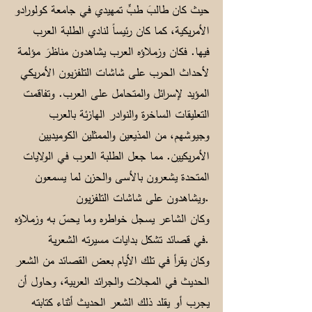
حيث كان طالبَ طبٍّ تمهيدي في جامعة كولورادو
الأمريكية، كما كان رئيساً لنادي الطلبة العرب
فيها. فكان وزملاؤه العرب يشاهدون مناظرَ مؤلمة
لأحداث الحرب على شاشات التلفزيون الأمريكي
المؤيد لإسرائل والمتحامل على العرب. وتفاقمت
التعليقات الساخرة والنوادر الهازئة بالعرب
وجيوشهم، من المذيعين والممثلين الكوميديين
الأمريكيين. مما جعل الطلبة العرب في الولايات
المتحدة يشعرون بالأسى والحزن لما يسمعون
ويشاهدون على شاشات التلفزيون.
وكان الشاعر يسجل خواطره وما يحسّ به وزملاؤه
في قصائد تشكل بدايات مسيرته الشعرية.
وكان يقرأ في تلك الأيام بعض القصائد من الشعر
الحديث في المجلات والجرائد العربية، وحاول أن
يجرب أو يقلد ذلك الشعر الحديث أثناء كتابته