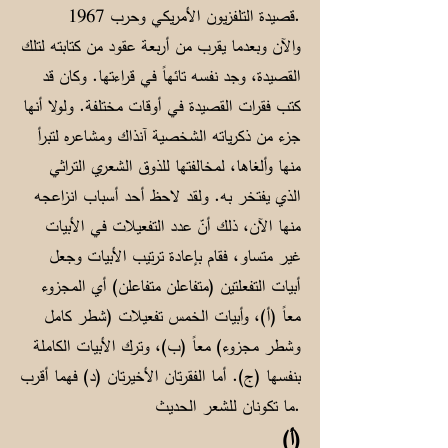
قصيدة التلفزيون الأمريكي وحرب 1967.
والآن وبعدما يقرب من أربعة عقود من كتابته لتلك
القصيدة، وجد نفسه تائهاً في قراءتها. وكان قد
كتب فقرات القصيدة في أوقات مختلفة. ولولا أنها
جزء من ذكرياته الشخصية آنذاك ومشاعره لتبرأ
منها وألغاها، لمخالفتها للذوق الشعري التراثي
الذي يفتخر به. ولقد لاحظ أحد أسباب انزاعجه
منها الآن، ذلك أنّ عدد التفعيلات في الأبيات
غير متساو، فقام بإعادة ترتيب الأبيات وجعل
أبيات التفعلتين (متفاعلن متفاعلن) أي المجزوء
معاً (أ)، وأبيات الخمس تفعيلات (شطر كامل
وشطر مجزوء) معاً (ب)، وترك الأبيات الكاملة
بنفسها (ج). أما الفقرتان الأخيرتان (د) فهما أقرب
ما تكونان للشعر الحديث.
(أ)