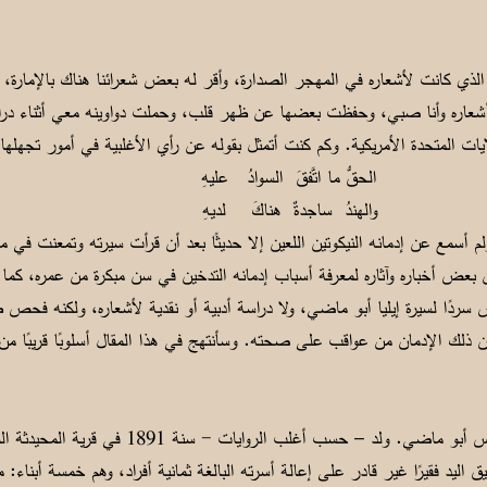
الذي كانت لأشعاره في المهجر الصدارة، وأقر له بعض شعرائنا هناك بالإمارة، لم 
ت أشعاره وأنا صبي، وحفظت بعضها عن ظهر قلب، وحملت دواوينه معي أثناء درا
يات المتحدة الأمريكية. وكم كنت أتمثل بقوله عن رأي الأغلبية في أمور تجهلها:
ي الحقُّ ما اتَّفقَ السوادُ عليهِ
لضحى والهندُ ساجدةٌ هناكَ لديهِ
م أسمع عن إدمانه النيكوتين اللعين إلا حديثًا بعد أن قرأت سيرته وتمعنت في م
 بعض أخباره وآثاره لمعرفة أسباب إدمانه التدخين في سن مبكرة من عمره، كم
 سردًا لسيرة إيليا أبو ماضي، ولا دراسة أدبية أو نقدية لأشعاره، ولكنه فحص 
عن ذلك الإدمان من عواقب على صحته. وسأنتهج في هذا المقال أسلوبًا قريبًا من
شاعرنا هذا هو إيليا ضاهر إيليا طانيوس أبو ماضي. ول
 فوالده كان ضيق اليد فقيرًا غير قادر على إعالة أسرته البالغة ثمانية أفراد، وهم خمسة أب