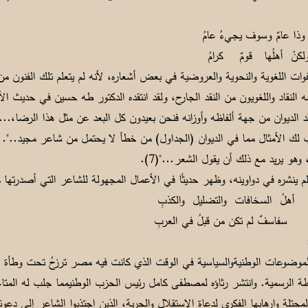
عامٌ وسوف يجيءُ عامُ
ْ أهلُها قومٌ كرامُ
ت اللغوية والنحوية والعروضية في بعض أشعاره، لأنه لم يتعلم تلك الفنون من
قاد واللغويون من النقد الجارح، ولقد انتقده الدكتور طه حسين في حديث الأربع
ا نقد الديوان من جهة ألفاظه وأوزانه فنحن بعيدون كل البعد عن مثل هذا الرضا،.
 لك الأمثال مما في الديوان (الجداول) من خطأ لا يحتمل من شاعر مجيد..". ث
وهو يريد مع ذلك أن يقول الشعر..."(7).
م ينشره في دواوينه، وظهر حديثًا في الأعمال المجهولة للشاعر التي أصدرتها 
 أهلُ السخافات والتضليل والكذبِ
 سفاسفٌ لم تكن من قبلُ في العربِ
موضوعات الوطنيةوالسياسية في الوقت الذي كانت فيه مصر ترزحُ تحت وطأة ال
ة الرسمية. وانتشر رثاؤه لمصطفى كامل رئيس الحزب الوطنيمما جلب له المتا
تلة وإرهابها الفكري لدعاة الاستقلال والحرية، الذين اجتذبوا الشاعر إلى دعوته