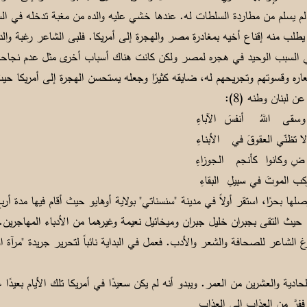
 لم يسلم من مطاردة السلطات له. عندها خشي عليه والده من مغبة تدخله في الس
يطلب منه إقناع أخيه بمغادرة مصر والهجرة إلى أمريكا. فلبى الشاعر رغبة والده 
ية هي السبب الوحيد في هجره لمصر ولكن كانت هناك أسباب أخرى مثل عدم نجاح
شعاره وقسوتهم وتجريحهم له، ضايقه كثيرًا وجعله يستحسن الهجرة إلى أمريكا حيث
 لبنان وطنه (8):
 اللهُ أنفسَ الآباءِ
نّي العقوقَ في الأبنـاءِ
 وكانوا كأنجم الـجوزاءِ
 الموتَ في سبيلِ البقاءِ
صلها بحرًا، استقر أولاً في مدينة "سنسناتي" بولاية أوهايو حيث أقام فيها مدة أر
مراد، ثم رحل إلى نيويورك سنة 1916 حيث التقى بجبران خليل جبران وميخائيل نعيمة وغيرهما من الأدباء 
رغ الشاعر للصحافة والشعر والأدب. فعمل في البداية نائباً لتحرير جريدة "مرآة ا
ادية والعشرين من العمر. ويبدو أنه لم يكن سعيدًا في أمريكا تلك الأيام بعيدًا 
 من العذابِ إلى العذابِ