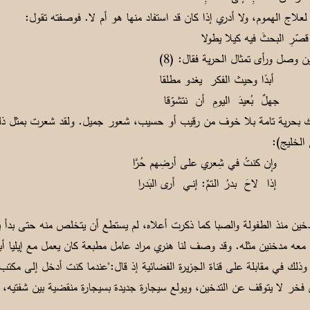
لاج الهموم، ولا أدري إذا كان قد استفاد منها هو أم لا. فوصفته تقول:
 البحثَ فيه كيلا يطولا
 وصل ورأى تمثال الحرية فقال: (8)
 أبدًا وحيث الفكر يغدو مطلقا
جهلٌ بُعيدَ اليومِ أن نتشوّقا
الخليج):
ٍ وإن كنتُ في شِعري على أرضِهم حُرَّا
إذا لاحَ بدرُ الـتمِّ: إنــي أرى البَدرا
تدخين منذ الطفولة والصبا كما ذكرت أعلاه، لم يستطع أن يتخلص منه حتى بدأ
ون معه مدخنين مثله. وقد وصف لنا هنري مراد عامل مطبعة كان يعمل مع إيليا 
اها "السمير" وذلك في مقابلة على قناة الجزيرة الفضائية إذ قال:"عندما كنت أدخل إلى 
فخر لا يتوقف عن التدخين، ويولع سيجارة جديدة بسيجارة منقضية بين شفتيه، و