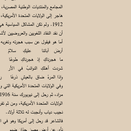
المجامع والمنتديات الوطنية المصرية،
هاجر إلى الولايات المتحدة الأمريكية، 
1912. ولم تكن المشاكل السياس
أن نقد النقاد اللغويين والعروضيين لأ
أما هو فيقول عن سبب هجرته وتغربه عن
أرضَ آبائنا عليكِ سلامٌ وسقى
ما هجرناكِ إذ هجرناكِ طوعًـا لا تظ
شردت أهـلكِ النوائبُ في الأر ضِ
وإذا المرءُ ضاق بالعيشٍ ذرعًا ركب
وفي الولايات المتحدة الأمريكية التي و
الولايات المتحدة الأمريكية، ومن ثم تف
نجيب دياب وأنجبت له ثلاثة أولاد.
فالشاعر قد رحل إلى أمريكا وهو في الح
نأى عن أرضِ مصرَ حذارَ ضيمٍ ففرَّ