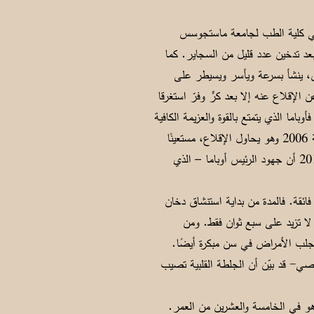
ت في كلية الطب لجامعة ماستجوسس
تدخين بعد تدخين عدد قليل من السجاير. كما
). فإدمان النيكوتين مثل إدمان الكوكائين، ينشأ بسرعة ويأسر ويسيطر على
إقلاع عنه إلا بعد كرٍّ وفرّ استغرقا
اما الذي يتمتع بالقوة والعزيمة الكافية
للطموح إلى رئاسة الولايات المتحدة، أراد أن يثبت للناخبين أنه يملك تلك القوة والعزيمة بالإقلاع عن التدخين. فمنذ سنة 2006 وهو يحاول الإقلاع، مستعينًا
ببدائل النيكوتين، ولم يفلح في الإقلاع خلال خمس سنوات من الجهد والاجتهاد. وأخيرًا أعلن طبيبه في أكتوبر سنة 2011 أن جهود الرئيس أوباما – الذي
ائقة. فالمدة من بداية استنشاق دخان
لا تزيد على سبع ثوان فقط. ومن
يجلب الأمراض في سن مبكرة أيضًا.
1 حتى هذه السنة 2011 - وهو تحت إشرافي الشخصي- قد بيّن أن الجلطة القلبية تصيب
و في الخامسة والعشرين من العمر.