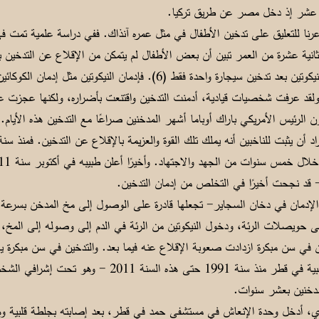
ع عشر إذ دخل مصر عن طريق تركيا.
شاعرنا للتعليق على تدخين الأطفال في مثل عمره آنذاك. ففي دراسة علمية تم
1, طفلًا لم يتعدَ الثانية عشرة من العمر تبين أن بعض الأطفال لم يتمكن من الإقلاع عن ال
تبين للدارسين أن هناك أطفالاً أدمنوا النيكوتين بعد تدخين سيجارة واحدة فقط (6
قد عرفت شخصيات قيادية، أدمنت التدخين واقتنعت بأضراره، ولكنها عجزت عن ال
الرئيس الأمريكي باراك أوباما أشهر المدخنين صراعًا مع التدخين هذه الأيام. فأوب
ية - قد نجحت أخيرًا في التخلص من إدمان التدخين.
 الإدمان في دخان السجاير- تجعلها قادرة على الوصول إلى مخ المدخن بسرعة ف
إلى حويصلات الرئة، ودخول النيكوتين من الرئة في الدم إلى وصوله إلى المخ، 
 في سن مبكرة ازدادت صعوبة الإقلاع عنه فيما بعد. والتدخين في سن مبكرة 
فسجل المرضى المصابين بالجلطة القلبية في قطر منذ سنة 991
دخنين بعشر سنوات.
، أدخل وحدة الإنعاش في مستشفى حمد في قطر، بعد إصابته بجلطة قلبية وه