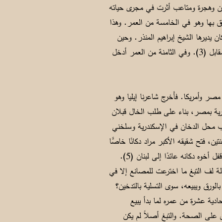
 إليه حياته من إدمان وهجرة ومتاعب أثرت في مجرى حياته
ق بها وهو في الخامسة من العمر. وهذا
 يديرها الشيخ إبراهيم المنذر. وحين
لاحظ صاحب المدرسة شدة رغبة أبو ماضي في نهل العلم، دعاه إلى دخول المدرسة والانتظام في صفوفها من غير مقابل (3). وفي الثامنة من العمر أدخل
مصر وأمريكا. فأَخرج شاعرنا إيليا وهو
درية بمصر، بناء على طلب الخال قبلان
ب محل الدخان في الإسكندرية وسلخني
للتبغ في دكان خاله لمدة سنتين، فتح شقيقه الأكبر مراد دكانًا خاصًّا
خوه دكانه عائدًا إلى لبنان (5).
آلة لف التبغ ما اخترعت للمصانع إلا في
الورق ويبيعه، سوى التسلية بالتدخين؟
ادية عشرة من عمره لما بدأ يبيع
يقية بأضرار التدخين على الصحة. والتبغ أصلاً لم يكن