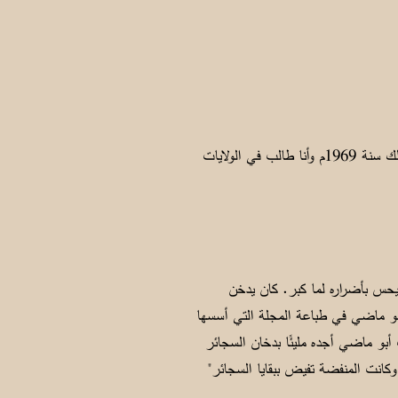
فالشعور بأنك تستطيع أن تعبر عن رأيك بحرية تامة بلا خوف من رقيب أو حسيب، شعور جميل. ولقد شعرت بمثل ذلك سنة 1969م وأنا طالب في الولايات
 يحس بأضراره لما كبر. كان يدخن
أبو ماضي في طباعة المجلة التي أسسها
مكتب أبو ماضي أجده مليئًا بدخان السجائر
كانت المنفضة تفيض ببقايا السجائر"