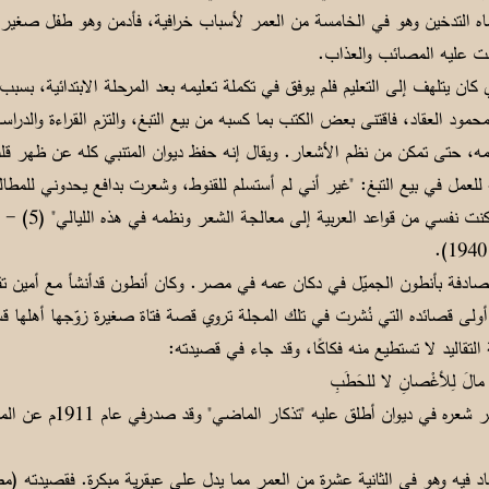
ماه التدخين وهو في الخامسة من العمر لأسباب خرافية، فأدمن وهو طفل صغير في
لبت عليه المصائب والعذاب.
ان يتلهف إلى التعليم فلم يوفق في تكملة تعليمه بعد المرحلة الابتدائية، بسبب 
ود العقاد، فاقتنى بعض الكتب بما كسبه من بيع التبغ، والتزم القراءة والدراسة
مه، حتى تمكن من نظم الأشعار. ويقال إنه حفظ ديوان المتنبي كله عن ظهر قل
 للعمل في بيع التبغ: "غير أني لم أستسلم للقنوط، وشعرت بدافع يحدوني للمطالع
في ضوء الشموع. 
ادفة بأنطون الجميّل في دكان عمه في مصر. وكان أنطون قدأنشأ مع أمين تقي
نت أولى قصائده التي نُشرت في تلك المجلة تروي قصة فتاة صغيرة زوّجها أهلها 
لتقاليد لا تستطيع منه فكاكًا، وقد جاء في قصيدته:
 لِلأغْصانِ لا للحَطَبِ
ثم توالى نشرأعماله، إلى أ
د فيه وهو في الثانية عشرة من العمر مما يدل على عبقرية مبكرة. فقصيدته (مص