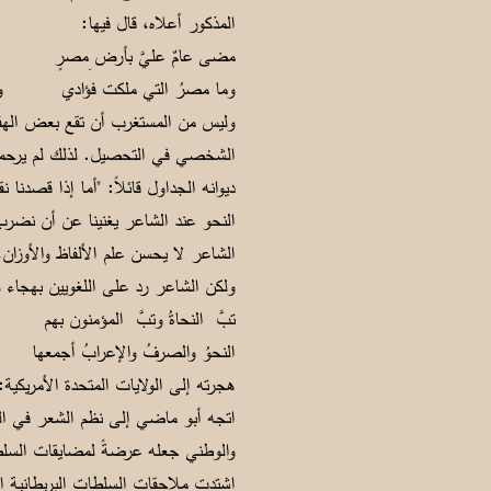
المذكور أعلاه، قال فيها:
مضى عامٌ عليَّ بأرض ِمصرٍ وذا 
وما مصرُ التي ملكت فؤادي ولكن
وليس من المستغرب أن تقع بعض الهفوا
الشخصي في التحصيل. لذلك لم يرحمه الن
ديوانه الجداول قائلاً: "أما إذا قصدن
النحو عند الشاعر يغنينا عن أن نضرب
الشاعر لا يحسن علم الألفاظ والأوزان، 
ولكن الشاعر رد على اللغويين بهجاء ل
تبَّ النحاةُ وتبَّ المؤمنون بهم
النحوُ والصرفُ والإعرابُ أجمعها
هجرته إلى الولايات المتحدة الأمريكية:
اتجه أبو ماضي إلى نظم الشعر في ال
والوطني جعله عرضةً لمضايقات السلط
اشتدت ملاحقات السلطات البريطانية المح