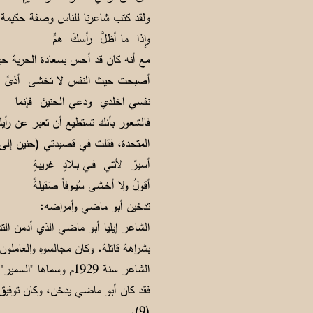
ولقد كتب شاعرنا للناس وصفة حكيمة لع
وإذا ما أظلَّ رأسكَ همٌّ قصّرِ
مع أنه كان قد أحس بسعادة الحرية حين
أصبحت حيث النفس لا تخشى أذىً
نفسي اخلدي ودعي الحنينَ فإنما 
المتحدة، فقلت في قصيدتي (حنين إلى 
أسيرٌ لأنـّـي فــي بــلادٍ غريبة
أقولُ ولا أخــشى سُيــوفاً صَقيلةً 
تدخين أبو ماضي وأمراضه:
الشاعر إيليا أبو ماضي الذي أدمن ال
بشراهة قاتلة. وكان مجالسوه والعامل
الشاعر سنة 1929م وسم
فقد كان أبو ماضي يدخن، وكان توفيق 
(9).