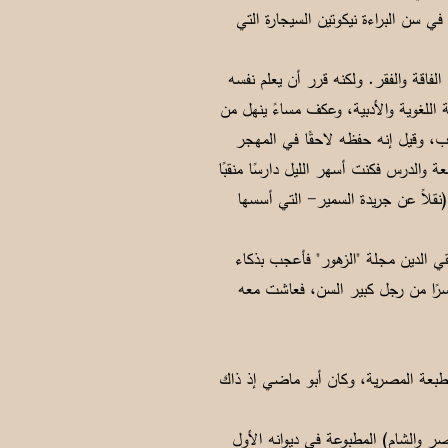
 سن البراءة نيكوتين السيجارة التي
الفاقة والفقر. ولكنه قرر أن يعلم نفسه
 اللغوية والأدبية، وعكف مساءً ينهل من
ب، وقيل إنه حفظه لاحقًا في المهجر
ة والدرس فكنت أسهر الليل دارسًا منقبًا
وانصرفت بعد أن مكنت نفسي من قواعد العربية إلى معالجة الشعر ونظمه في هذه الليالي" (5) - (نقلاً عن جريدة السمير- التي أسسها
 الدين مجلة "الزهور" فأعجب بذكاء
قسرًا من رجل كبير السن، فعاشت معه
ن جمع بواكير شعره في ديوان أطلق عليه "تذكار الماضي" وقد صدرفي عام 1911م عن المطبعة المصرية، وكان أبو ماضي إذ ذاك
ر والشام) المطبوعة في ديوانه الأول