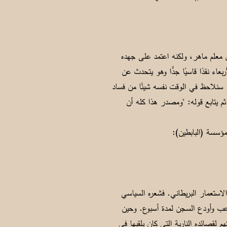
 معلم ماهر، ولكنه اعتمد على جهده
اء نقدًا قاسيًا جدًّا وهو يتحدث عن
.. سنلاحظ في الوقت نفسه شيئًا من فساد
م يتابع قوله: "ومصدر هذا كله أن
مؤسسة (البابطين):
استعمار البريطاني. فشعره السياسي
عب وأودع السجن لمدة أسبوع. وحين
م لقصائده النارية التي كان يلقيها في