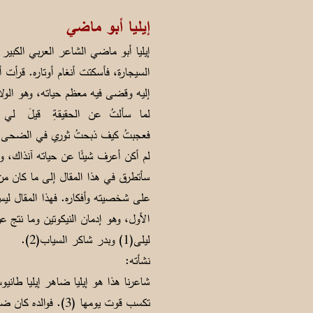
إيليا أبو ماضي
إيليا أبو ماضي الشاعر العربي الكبير 
السيجارة، فأسكتت أنغام أوتاره. قرأ
إليه وقضى فيه معظم حياته، وهو الولا
لما سألتُ عن الحقيقةِ قيلَ ل
فعجبتُ كيف ذبحتُ ثوري في ا
لم أكن أعرف شيئًا عن حياته آنذاك، ول
سأتطرق في هذا المقال إلى ما كان من
على شخصيته وأفكاره. فهذا المقال ليس
الأول، وهو إدمان النيكوتين وما نتج 
ليلى(1) وبدر شاكر السياب(2).
نشأته:
تكسب قوت يومها (3).