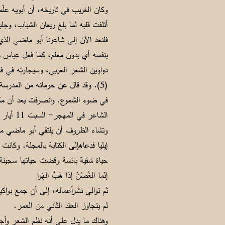
وكان الغريب في تاريخه، أن أبويه علّ
أتلفت قلبه لما بلغ ريعان الشباب، وج
فلنعد الآن إلى شاعرنا أبو ماضي الذي ك
بنفسه أي بدون معلم، كما فعل عباس محم
دواوين الشعر العربي، وسيجارته في ف
(5). وقد قال عن حرمانه من المدرسة
الشاعر في المهجر- السبت 11 أيار 1940).
وتشاء الظروف أن يلتقي أبو ماضي مص
إيليا فدعاهإلى الكتابة بالمجلة. وكا
حياة شقية بائسة وقضت حياتها سجينة ا
إنّما الغُصْنُ إذا هَبَّ الهَوا مالَ
لم يتجاوز العقد الثاني من العمر.
وهناك ما يدل على أنه نظم الشعر وأجا