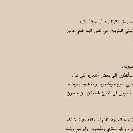
يعمّر كثيرًا بعد أن مزقت قلبه
ستي الطويلة، في نفس البلد الذي هاجر
سيرته.
ا سأتطرق إلى بعض أشعاره التي تدل
طبي لسيرته وأشعاره، وعلاقتهما بمرضه
 أسلوبي في كتابيَّ السابقين عن مجنون
د – حسب أغلب الروايات - سنة 1891 في قرية المحيدثة اللبنانية الجبلية الفقيرة، لعائلة فقيرة لا تكاد
ناء: مراد وإيليا ومتري وطانيوس وإبراهيم وبنت