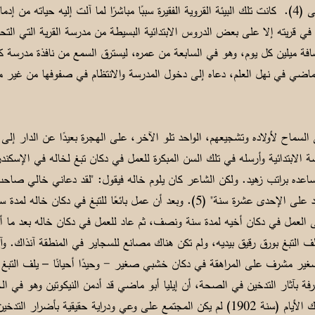
واحدة أوجيني، بالإضافة إلى الأم سلمى (4). كانت تلك البيئة القروية الفقيرة سببًا مباشرًا لما آلت
 قريته إلا على بعض الدروس الابتدائية البسيطة من مدرسة القرية التي التح
فة ميلين كل يوم، وهو في السابعة من عمره، ليسترق السمع من نافذة مدرسة كان
 السماح لأولاده وتشجيعهم، الواحد تلو الآخر، على الهجرة بعيدًا عن الدار إلى 
 الابتدائية وأرسله في تلك السن المبكرة للعمل في دكان تبغ لخاله في الإسكن
اعده براتب زهيد. ولكن الشاعر كان يلوم خاله فيقول: "لقد دعاني خالي صاح
من المدرسة في عمر مبكر جدًّا لا يزيد على الإحدى عشرة سنة" (5). وبعد أن عمل بائعًا 
لى العمل في دكان أخيه لمدة سنة ونصف، ثم عاد للعمل في دكان خاله بعد ما أقفل أ
بلف التبغ بورق رقيق بيديه، ولم تكن هناك مصانع للسجاير في المنطقة آنذاك. و
صبي صغير مشرف على المراهقة في دكان خشبي صغير - وحيدًا أحيانًا – يلف التبغ ب
فة بآثار التدخين في الصحة، أن إيليا أبو ماضي قد أدمن النيكوتين وهو في الح
السجاير في مصر. ولا شك أنه في تلك الأيام (سنة 1902) لم يكن المجتمع على وعي ودراية حق