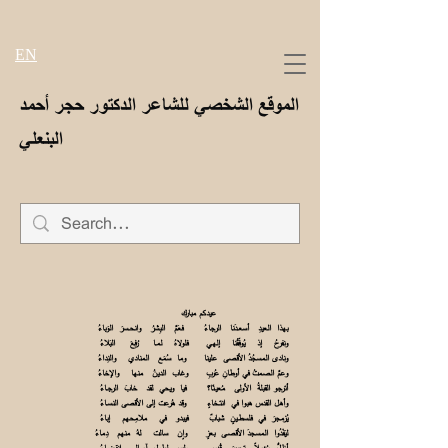
EN
الموقع الشخصي للشاعر الدكتور حجر أحمد
البنعلي
عيدكم مبارك
بهذا العيدِ أسعـدَنا الرجاءُ فعَمَّ البِشرُ وانحـسرَ الوَباءُ
ونفرحُ إذ يُوفّقُنا إلهـي فلولاهُ لمـا رُفِعَ البَلاءُ
ونادى المسجُدُ الأقصى علينا وما سُمَع المنادي والنِداءُ
وعمَّ الصمتُ في أوطانِ عُربِ وغاب الدينُ منها والإخاءُ
أترجو القبلةُ الأولى مُعيـنًا؟ فيا ويحي لقد خابَ الرجـاءُ
وأهل القدس هبوا في انتـخاءٍ وقد هُرعت إلى الأقصى النسـاءُ
يُزمجرَ في فلسطـينٍ شبابٌ فيبدو في ملامِحهم إباءُ
ليَفْدُوا المسجدَ الأقصـى بعزٍ وإن سالت لهُ منهم دِماءُ
أظلُّ مُؤمِلاً تحريرَ قُدسٍ وليس لطولِ آمــالي إنقضـاءُ