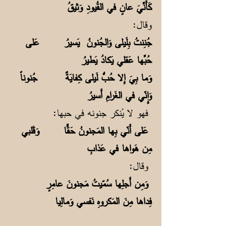
كَأَنِّيَ عانٍ في القُيودِ وَثيقُ
وقال:
جُنِنتُ بِلَيلى وَالجُنونُ يَسيرُ عَلى
حُبِّها عَقلي يَكادُ يَطيرُ
وَما بِيَ إِلا حُبُّ لَيلى كِفايَةٌ جُنوناً
وَإِنّي في الغَرامِ أَسيرُ
فهو لا يُنكر جنونه في حبها:
عَلى أَنّي بِها المَجنونُ حَقًّا وَقَلبي
مِن هَواها في عَذابِ
وقال:
وَمِن أَجلِها سُمّيتُ مَجنونَ عامِرٍ
فِداها مِنَ المَكروهِ نَفسي وَمالِيا