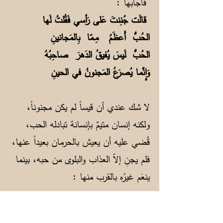
فأجابها :
قالَت جُنِنتَ عَلى رَأسي فَقُلتُ لَها
الحُبُّ أَعظَمُ مِـمّا بِالمَجانينِ
الحُبُّ لَيسَ يُفيقُ الدَهرَ صاحِبُهُ
وَإِنَّما يُصرَعُ المَجنونُ في الحينِ
لا شك عندي أن قيساً لم يكن مجنوناً،
ولكنه إنسان متيمٌ بإنسانة تبادله الحب،
قُضي عليه أن يعيش بالحرمان بعيداً عنها،
فلم يجنِ إلاّ العذاب والبلوى من حبه، بينما
ينعَم غيرُه بالقرب منها :
قضاها لغيري وابتلاني بحبهـا