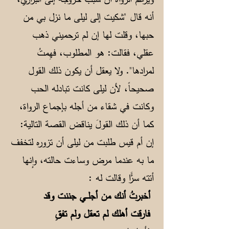
أنه قال "شكيت إلى ليلى ما نزل بي من
حبها، وقلت لها إن لم ترحميني ذهب
عقلي، فقالت: هو المطلوب، فهِمتُ
لمرادها". ولا يعقل أن يكون ذلك القول
صحيحاً، لأن ليلى كانت تبادله الحب
وكانت في شقاء من أجله بإجماع الرواة،
كما أن ذلك القولَ يناقض القصة التالية:
إن أم قيس طلبت من ليلى أن تزوره لتخفف
ما به عندما مرض وساءت حالته، وإنها
أتته سرًَّا وقالت له :
أخبرتُ أنك من أجلــي جننت وقد
فارقت أهلك لم تعقل ولم تفقِ