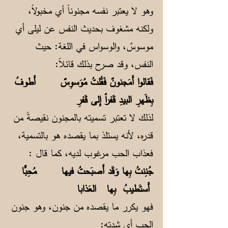
وهو لا يعتبر نفسه مجنوناً أي مخبولاً،
ولكنه مشغوف بحديث النفس عن ليلى أي
موسوسٌ، والوسواس في اللغة: حيث
النفس، وقد صرح بذلك قائلاً:
فَقالوا أَمَجنونٌ فَقُلتُ مُوَسوِسٌ أَطوفُ
بِظَهرِ البيدِ قَفراً إِلى قَفرِ
لذلك لا تعتبر تسميته بالمجنون نقيصةً من
قدره، لأنه يستلذ بما يقصده هو بالتسمية،
فعذاب الحب مرغوب لديه، كما قال :
جُنِنتُ بِها وَقَد أَصبَحتُ فيها مُحِبًّا
أَستَطيبُ بِها العَذابا
فهو يكرر ما يقصده من جنون، وهو جنون
الحب أي شدته: