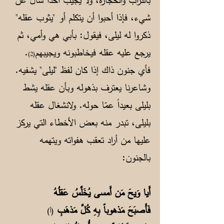
شيء، فإذا أحبوا أن يتكلم أو "يثوب عقله"
ذكروا له ليلى، فيقول: بأبي هي وأمي، ثم
يرجع عليه عقله فيخاطبونه ويجيبهم
.
(2)
فأي جنون ذاك إذا كان لفظ "ليلى" يشفيه.
وشاعرنا يعترف بذهوله وبأن عقله يشط
بليلى بعيداً عمّا حوله. ولانشغال عقله
بليلى، تبدر منه بعض الأخطاء التي يركز
عليها من أراد تعقب هفواته ويتهمه
بالجنون:
أَيا وَيحَ مَن أَمسى يُخَلَّسُ عَقلُهُ
فَأَصبَحَ مَذهوباً بِهِ كُلَّ مَذهَبِ
(أ)