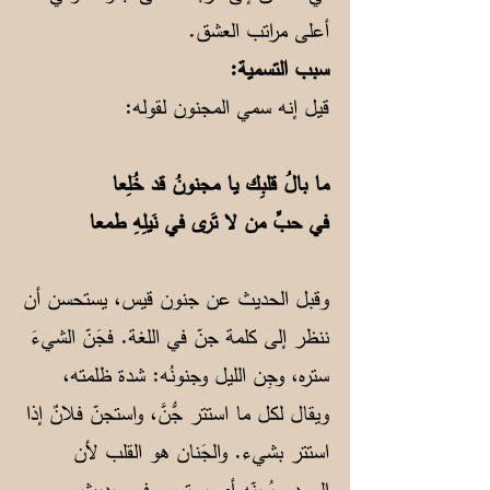
أعلى مراتب العشق.
سبب التسمية:
قيل إنه سمي المجنون لقوله:
ما بالُ قلبِك يا مجنونُ قد خُلِعا
في حبِّ من لا تَرى في نَيلِهِ طمعا
وقبل الحديث عن جنون قيس، يستحسن أن
ننظر إلى كلمة جنّ في اللغة. فجَنّ الشيءَ
ستره، وجِن الليل وجنونُه: شدة ظلمته،
ويقال لكل ما استتر جُّنَّ، واستجنّ فلانٌ إذا
استتر بشيء. والجَنان هو القلب لأن
الصدر يُجِنّه أي يستره. وفي حديث