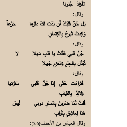
الفُؤادَ جُنونا
وقال:
بَل جُنَّ قَلبُكَ أَن بَدَت لَكَ دارُها جَزَعاً
وَكِدتَ تَبوحُ بِالكِتمانِ
وقال:
جُنَّ قَلبي فَقُلتُ يا قَلبِ مَهلا لا
تُبَدِّل بِالحِلمِ وَالعَزمِ جَهلا
وقال:
فَتَراءَت حَتّى إِذا جُنَّ قَلبي سَتَرَتها
وَلائِدٌ بِالثيابِ
قُلتُ لَمّا ضَرَبنَ بِالسترِ دوني لَيسَ
هَذا لِعاشِقٍ بِثَوابِ
وقال العباس بن الأحنف
:
(5،6)