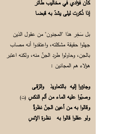
كأن فؤادي في مخاليب طائر
إذا ذُكرت ليلى يشدّ به قبضـا
بل سَخِر هذا "المجنون" من عقول الذين
جهلوا حقيقة مشكلته، واعتقدوا أنه مصاب
بالجن، وحاولوا طرد الجنِّ منه، ولكنه اعتبر
هؤلاء هم المجانين :
وجاؤوا إليه بالتعاويذ والرّقـى
وصبّوا عليه الماء من ألم النكسِ
(ث)
وقالوا به من أعين الجنّ نظرةٌ
ولو عقلوا قالوا به نظـرة الإنسِ