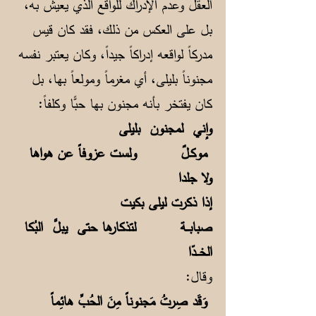
العقل وعدم الإدراك للواقع الذي يعيش به،
بل على العكس من ذلك، فقد كان قيس
مدركاً لواقعه إدراكاً جيداً، وكان يعتبر نفسه
مجنوناً بليلى، أي مغرماً ومولعاً بها، بل
كان يفتخر بأنه مجنون بها حبًّا وكلفاً:
وإني لمجنون بليلى
موكـلٌ ولست عزوفاً عن هواها
ولا جلدا
إذا ذكرت ليلى بكيت
صبابــة لتذكارها حتى يبلَّ البُكا
الخــدّا
وقال:
وَقَد صِرتُ مَجنوناً مِنَ الحُبِّ هائِماً