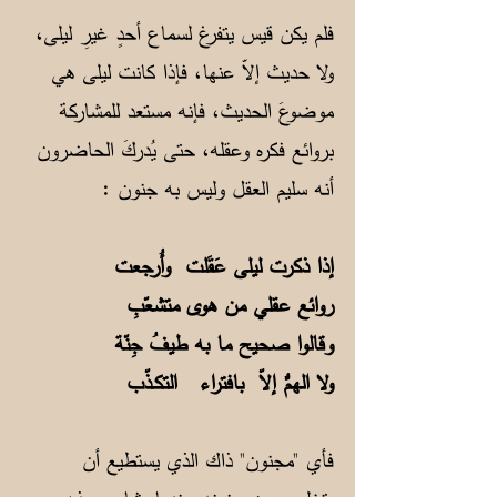
فلم يكن قيس يتفرغ لسماع أحدٍ غيرِ ليلى،
ولا حديث إلاّ عنها، فإذا كانت ليلى هي
موضوعَ الحديث، فإنه مستعد للمشاركة
بروائع فكره وعقله، حتى يُدركَ الحاضرون
أنه سليم العقل وليس به جنون :
إذا ذكرت ليلى عَقَلت وأُرجعت
روائع عقلي من هوى متشعّبِ
وقالوا صحيح ما به طيفُ جِنّة
ولا الهمُّ إلاّ بافتراء التكـذّب
فأي "مجنون" ذاك الذي يستطيع أن