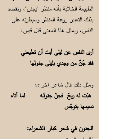
الطبيعة الخلابة بأنه منظر "يجنن"، ونقصد
بذلك التعبير روعة المنظر وسيطرته على
النفس، وبمثل هذا المعنى قال قيس:
أرى النفس عن ليلى أبت أن تطيعني
فقد جُنَّ من وجدي بليلى جنونُها
ومثل ذلك قال شاعر آخر
:
(7)
هبّت له ريحٌ فجنّ جنونُـه لما أتاه
نسيمها يتوجّس
الجنون في شعر كبار الشعراء: