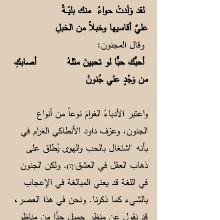
لقد وَلَدتْ حواءُ منك بليّــةً
عليَّ أقاسيها وخبلاً من الخبلِ
وقال المجنون:
أحبُّك حبًّا لو تحبينَ مثلهُ أصابكِ
من وَجْدٍ علي جُنونُ
واعتبر الأدباءُ الغرامَ نوعاً من أنواع
الجنون، وعرّف داود الأنطاكي الغرام في
بأنه "اشتغال بالحب والهوى يُطلق على
ذهاب العقل في العشق
. ولكن الجنون
"(7)
في اللغة قد يعني المبالغة في الإعجاب
بالشيء كما ذكرنا. ونحن في هذا العصر،
قد نقول عن منظر جميل جدًّا من مناظر