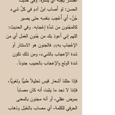
الحسن: لو أَصاب ابنُ آدمَ في كلِّ شيء
جُنَّ، أَي أُعْجِبَ بنفسِه حتى يصير
كالمَجْنون من شدَّةِ إِعْجابِه. وفي الحديث:
اللهم إني أَعوذ بك من جُنونِ العَمَلِ أَي من
الإعْجابِ به
فالجنون هو الاستتار أو
(1).
شدة الإعجاب بالشيء، ومن ذلك تكون
شدة الولع والإعجاب بالحبيب جنوناً.
فإذا حللنا أشعار قيس تحليلاً طبيًّا ولغويًّا،
فإننا لا نجد ما يثبت أنه كان مصاباً
بمرض عقلي، أو أنه مجنون بالمعنى
الحرفي للكلمة، أي مصاب بالخَبَل وذهاب