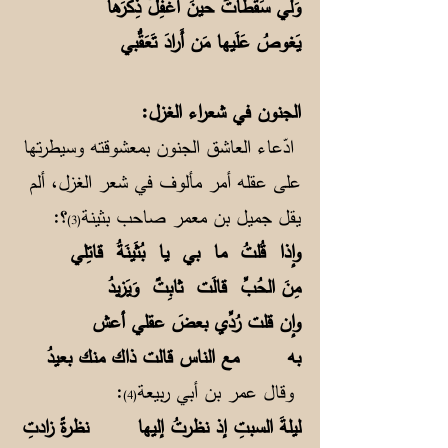
وَلي سَقَطاتٌ حينَ أُغفِلُ ذِكرَها
يَغوصُ عَلَيها مَن أَرادَ تَعَقُّبي
الجنون في شعراء الغزل:
ادّعاء العاشق الجنون بمعشوقته وسيطرتها
على عقله أمر مألوف في شعر الغزل، ألم
يقل جميل بن معمر صاحب بثينة
؟:
(3)
وإذا قُلتُ ما بي يا بُثَينَةُ قاتِلي
مِنَ الحُبِّ قالَت ثابِتٌ وَيَزيدُ
وإن قلت رُدِّي بعضَ عقلي أعش
به مع الناس قالت ذاك منك بعيدُ
وقال عمر بن أبي ربيعة
:
(4)
ليلةَ السبتِ إذ نظرتُ إليها نظرةً زادتِ