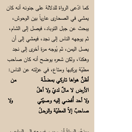
كما ادّعى الرواة للدلالة على جنونه أنه كان
يمشي في الصحارى عارياً بين الوحوش،
يبحث عن جبل التوباد، فيصل إلى الشام،
ثم يوجهه الناس إلى نجد، فيمشي إلى أن
يصل اليمن، ثم يُوجه مرة أخرى إلى نجد
وهكذا، ولكن شعره يوضح أنه كان صاحب
مطيّة يركبها ومتاع، في عزلته عن الناس:
أظنُّ هواها تاركي بمضلّـة من
الأرض لا مالٌ لديّ ولا أهلُ
ولا أحد أُفضي إليه وصيّتي ولا
صاحبٌ إلاّ المطيّة والرحـلُ
ويزعُم الرواةُ أن سبب خروجه إلى البراري،