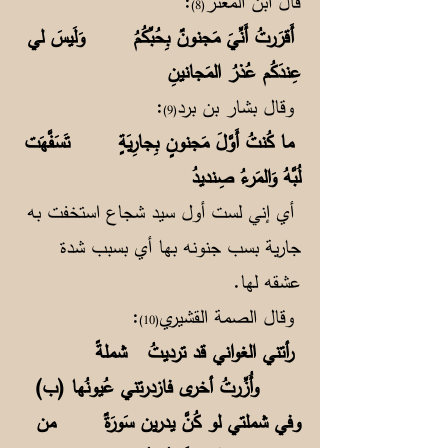
قال ابن المعتز
:
(8)
أَقرَرتُ أَنِّيَ مَجنونٌ بِحُبِّكُمُ وَلَيسَ لي
عِندَكُم عُذرُ المَجانينِ
وقال بشار بن برد
:
(9)
ما كُنتُ أَوَّلَ مَجنونٍ بِجارِيَةٍ تَسَفَّهَت
لُبَّهُ وَالمَرءُ صِنديدُ
أي إني لست أول سيد شجاع استخفت به
جارية بسب جنونه بها أي بسبب شدة
عشقه لها.
وقال الصمة القشيري
:
(10)
رأتني الغواني قد ترديتُ شملةً
وأُزِّرتُ أخرى فازدرتني عُيونُها (ب)
وفي شملتي لو كُنَّ يدرين سَورَةٌ من