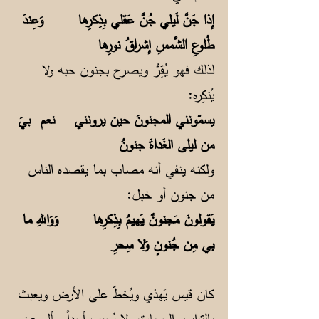
إِذا جَنَّ لَيلي جُنَّ عَقلي بِذِكرِها وَعِندَ
طُلوعِ الشَّمسِ إِشراقُ نورِها
لذلك فهو يُقِرُّ ويصرح بجنون حبه ولا
يُنكِره:
يسمّونني المجنونَ حين يرونني نعم بيَ
من ليلى الغَداةَ جنونُ
ولكنه ينفي أنه مصاب بما يقصده الناس
من جنون أو خبل:
يَقولونَ مَجنونٌ يَهيمُ بِذِكرِها وَوَاللهِ ما
بي مِن جُنونٍ وَلا سِحرِ
كان قيس يَهذي ويُخطّ على الأرض ويعبث
بالتراب والحجارة، ولا يُجيب أحداً سأل عن