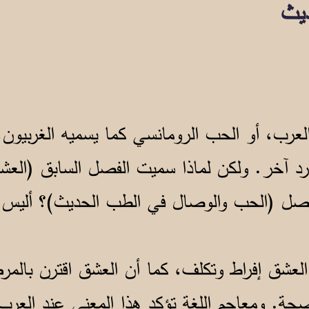
ديث
لعرب، أو الحب الرومانسي كما يسميه الغربيو
د آخر. ولكن لماذا سميت الفصل السابق (العش
فصل (الحب والوصال في الطب الحديث)؟ أليس
لعشق إفراط وتكلف، كما أن العشق اقترن بالمر
لصحة. ومعاجم اللغة تؤكد هذا المعنى عند العرب 