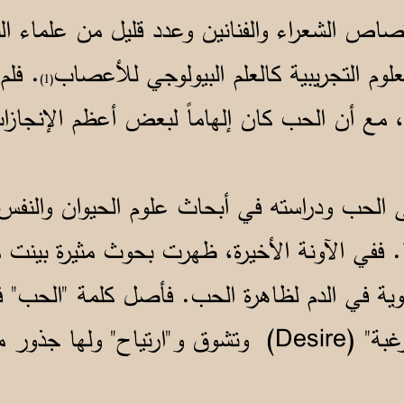
صاص الشعراء والفنانين وعدد قليل من علماء الن
وم التجريبية كالعلم البيولوجي للأعصاب
. فلم
(1)
، مع أن الحب كان إلهاماً لبعض أعظم الإنجازات
لى الحب ودراسته في أبحاث علوم الحيوان والن
ارها. ففي الآونة الأخيرة، ظهرت بحوث مثيرة بي
وية في الدم لظاهرة الحب. فأصل كلمة "الحب" في 
مشتق من معنى كلمة "رغبة" (Desire) وتشوق و"ارتياح" 