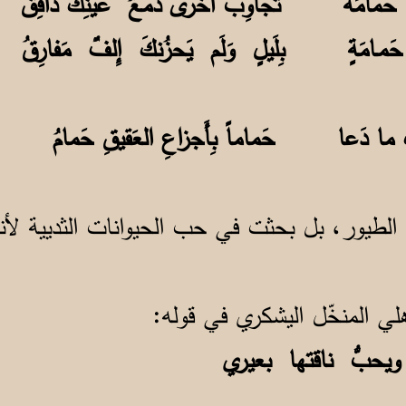
دٍ حَمامَةٌ تُجاوِبُ أُخرى دَمعُ عَينِكَ دافِقُ
َ حَمـامَةٍ بِلَيلٍ وَلَم يَحزُنكَ إِلفٌ مَفارِقُ
وكِ ما دَعا حَماماً بِأَجزاعِ العَقيقِ حَمامُ
طيور، بل بحثت في حب الحيوانات الثديية لأنه
ي المنخّل اليشكري في قوله:
يحبُّ ناقتها بعيري