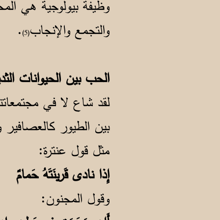
وظيفة بيولوجية هي المح
والتجمع والإنجاب
.
(5)
الحب بين الحيوانات الثدي
لقد شاع لا في مجتمعاتن
بين الطيور كالعصافير و
مثل قول عنترة:
إِذا نادى قَرينَتَهُ حَما
وقول المجنون: