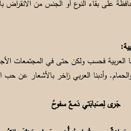
افظة على بقاء النوع أو الجنس من الانقراض بال
ية:
ا العربية فحسب ولكن حتى في المجتمعات الأجن
الحمام. وأدبنا العربي زاخر بالأشعار عن حب 
مٌ جَرى لِصَبابَتي دَمعٌ سفوحُ