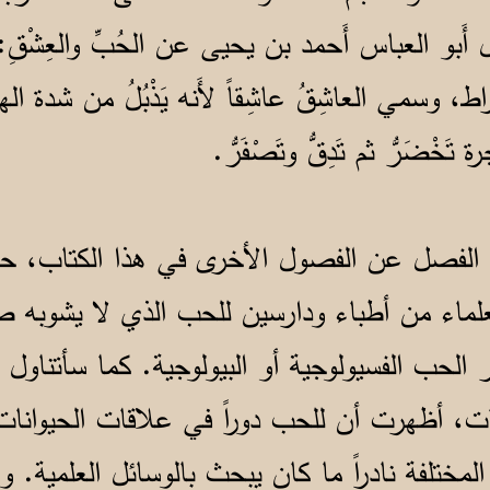
بو العباس أَحمد بن يحيى عن الحُبِّ والعِشْقِ: أ
ط، وسمي العاشِقُ عاشِقاً لأَنه يَذْبُلُ من شدة الهوى 
تَخْضَرُّ ثم تَدِقُّ وتَصْفَرُّ.
 الفصل عن الفصول الأخرى في هذا الكتاب، ح
علماء من أطباء ودارسين للحب الذي لا يشوبه
الحب الفسيولوجية أو البيولوجية. كما سأتناول د
ت، أظهرت أن للحب دوراً في علاقات الحيوانات 
المختلفة نادراً ما كان يبحث بالوسائل العلمية. 