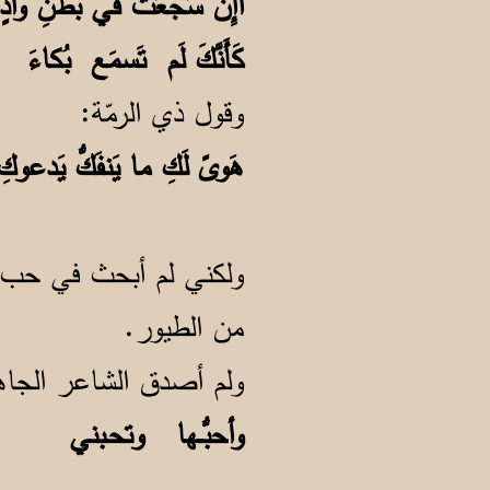
أَإِن سَجَعَت في بَطنِ وا
كَأَنَّكَ لَم تَسمَع بُكاء
وقول ذي الرمّة:
هَوىً لَكِ ما يَنفَكُّ يَدع
ولكني لم أبحث في حب ال
من الطيور.
ولم أصدق الشاعر الجاهل
وأحبُّــها وتحـبني و