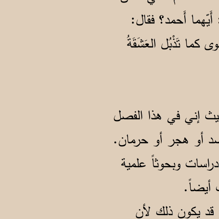
َيّهما أَحمد؟ فقال:
كما تَذْبُل العَشَقَةُ
يث إني في هذا الفصل
 صد أو هجر أو حرمان.
راسات وبحوثاً علمية
أيضاً.
و قد يكون ذلك لأن