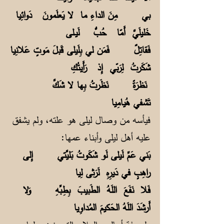
بي مِنَ الداءِ ما لا يَعلَمونَ دَوائِيا
خَليلَيَّ أَمّا حُبُّ لَيـلى
فَقاتِلٌ فَمَن لي بِلَيلى قَبلَ مَوتٍ عَلانِيا
شَكَرتُ لِرَبّي إِذ رَأَيتُكِ
نَظرَةً نَظَرتُ بِها لا شَكَّ
تَشفي هُيامِيا
فيأسه من وصال ليلى هو علته، ولم يشفق
عليه أهل ليلى وأبناء عمها:
بَني عَمِّ لَيلى لَو شَكَوتُ بَليَّتي إِلى
راهِبٍ في دَيرِهِ لَرَثى لِيا
فَلا نَفَعَ اللَهُ الطَبيبَ بِطِبِّهِ وَلا
أَرشَدَ اللَهُ الحَكيمَ المُداوِيا