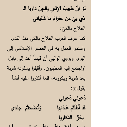
لَوَ انَّ طبيبَ الإنْسِ والجِنِّ داويا الـ
ـذي بيَ من عفراءَ ما شَفياني
العلاج بالكيّ:
كما عرف العرب العلاج بالكي منذ القدم،
واستمر العمل به في العصر الإسلامي إلى
اليوم. ويروي الوالبي أن قيساً أخذ إلى بابل
"واجتمع إليه المطببون، وأقبلوا يسقونه شربة
بعد شربة ويكوونه، فلما أكثروا عليه أنشأ
يقول
:
(1)
دَعوني دَعوني
قَد أَطَلتُم عَــذابِيا وَأَنضَجتُمُ جِلـدي
بِحَرِّ المَكاوِيا