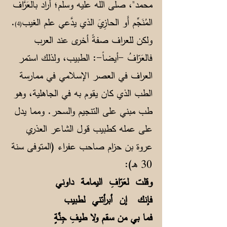
محمد"، صلى اللّه عليه وسلم؛ أَراد بالعَرَّاف
المُنَجِّم أَو الحازِيَ الذي يدَّعي علم الغيب
.
(4)
ولكن للعراف صفةً أخرى عند العرب
فالعَرّافُ -أيضاً-: الطبيب، ولذلك استمر
العراف في العصر الإسلامي في ممارسة
الطب الذي كان يقوم به في الجاهلية، وهو
طب مبني على التنجيم والسحر. ومما يدل
على عمله كطبيب قول الشاعر العذري
عروة بن حزام صاحب عفراء (المتوفى سنة
30 هـ):
وقلت لعَرّافِ اليمامة داوني
فإنك إن أبرأتني لطبيب
فما بي من سقم ولا طيفِ جِنَّةٍ