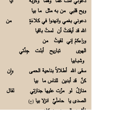
دعوني أمُتْ غمّاً وهمّاً وكربة أيا
ويح قلبي من به مثل ما بيا
دعوني بغمي وانهدوا في كلاءَةٍ من
الله قد أيقنتُ أن لستُ باقيا
وراءكمُ إني لقيتُ من
الهوى تباريح أبلـت جِدَّتي
وشبـابيا
سقى الله أطلالاً بناحية الحمى وإن
كنَّ قد أبدين للناس ما بيا
منازلُ لو مرَّت عليها جنازتي لقال
الصدى يا حاملَيَّ انزلا بيا
(ج)
فأشهد بالرحمن من كان
مؤمناً ومن كان يرجو الله فهو