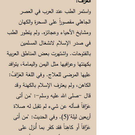
العرّاف:
واستمر الطب عند العرب في العصر
الجاهلي مقصوراً على السحرة والكهان
ومشايخ الأحياء وعجائزه. ولم يتطور الطب
في صدر الإسلام لانشغال المسلمين
بالفتوحات. واشتهرت بعض المناطق العربية
بكهنتها وعرافيها مثل اليمن واليمامة، يتوافد
عليها المرضى للعلاج. وفي اللغة العَرّافُ:
الكاهن، ولم يعترف الإسلام بالكهنة وقد
قال -صلى الله عليه وسلم-: "من أتى
عَرّافاً فسأله عن شيء لم تقبل له صلاة
أربعين ليلة"(5). وفي الحديث: "من أَتى
عَرَّافاً أَو كاهِناً فقد كفَر بما أُنزل على