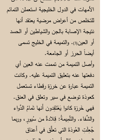
الأمهات في الدول الخليجية استعملن التمائم
للتخلص من أعراض مرضية يعتقد أنها
نتيجة الإصابة بالجن والشياطين أو الحسد
أو العين
. والتميمة في الخليج تسمى
(3)
أيضاً الحرز أو الجامعة.
وأصل التميمة من تممت عنه العين أي
دفعتها عنه بتعليق التميمة عليه. وكانت
التميمة عبارة عن خرزة رقطاء تستعمل
كعوذة توضع في سير وتعلق في العنق.
فهي خَرزة كانوا يَعْتَقِدون أَنها تَمامُ الدَّواء
والشِّفاء. والتَّمِيمةُ: قِلادةٌ من سُيورٍ، وربما
جُعِلَتِ العُوذةَ التي تعلَّق في أَعناق