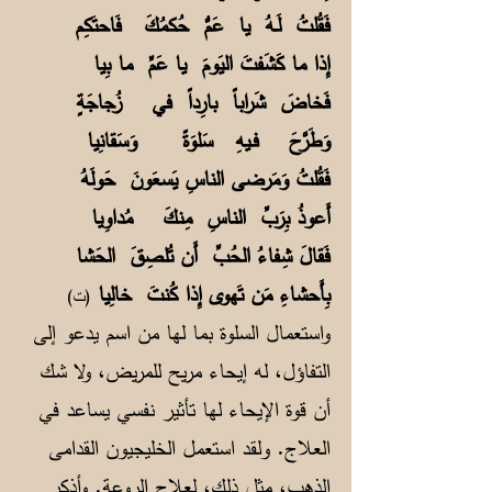
فَقُلتُ لَـهُ يا عَمُّ حُكمُكَ فَاحتَكِم
إِذا ما كَشَفتَ اليَومَ يا عَمِّ ما بِيا
فَخاضَ شَراباً بارِداً في زُجاجَةٍ
وَطَرَّحَ فـيهِ سَلوَةً وَسَقانِيا
فَقُلتُ وَمَرضى الناسِ يَسعَونَ حَولَهُ
أَعوذُ بِرَبِّ الناسِ مِنكَ مُداوِيا
فَقالَ شِفاءُ الحُبِّ أَن تُلصِقَ الحَشا
بِأَحشاءِ مَن تَهوى إِذا كُنتَ خالِيا
(ت)
واستعمال السلوة بما لها من اسم يدعو إلى
التفاؤل، له إيحاء مريح للمريض، ولا شك
أن قوة الإيحاء لها تأثير نفسي يساعد في
العلاج. ولقد استعمل الخليجيون القدامى
الذهب، مثل ذلك، لعلاج الروعة. وأذكر