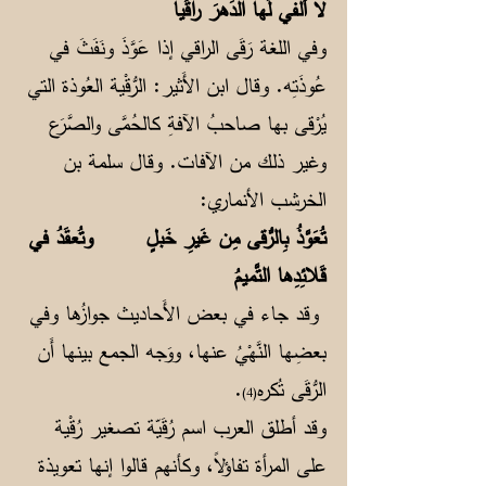
لا أُلفي لَها الدَهرَ راقَيا
وفي اللغة رَقَى الراقي إذا عَوَّذَ ونَفَثَ في
عُوذَتِه. وقال ابن الأَثير: الرُّقْية العُوذة التي
يُرْقى بها صاحبُ الآفةِ كالحُمَّى والصَّرَع
وغير ذلك من الآفات. وقال سلمة بن
الخرشب الأنماري:
تُعَوَّذُ بِالرُّقى مِن غَيرِ خَبلٍ وتُعقَدُ في
قَلائِدِها التَّميمُ
وقد جاء في بعض الأَحاديث جوازُها وفي
بعضِها النَّهْيُ عنها، ووَجه الجمع بينها أَن
الرُّقَى تُكره
.
(4)
وقد أطلق العرب اسم رُقَيّة تصغير رُقْية
على المرأة تفاؤلاً، وكأنهم قالوا إنها تعويذة