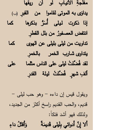
مفلَّجةِ الأنيـابِ لو أن ريقها
يداوَى به الموتى لقاموا من القبرِ
(ب)
إذا ذكرت لـيـلى أُسَرُّ بذكرها كما
انتفض العصفورُ من بلل القطرِ
تداويت من ليلى بليلى عن الهوى كما
يتداوى شـارب الخمر بالخمرِ
لقد فُضِّلتْ ليلى على الناس مثلما على
ألفِ شهرٍ فُضِّلتْ ليـلة القدرِ
ويقول قيس إن داءه - وهو حب ليلى -
قديم، والحب القديم راسخ أكثرَ من الجديد،
ولذلك فهو أشد فتكاً:
أَلا إِنَّ أَدوائي بِلَيلى قَديمَةٌ وَأَقتَلُ داءِ