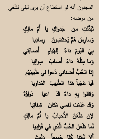
المجنون أنه لو استطاع أن يرى ليلى لشُفي
من مرضه:
تَبَدَّلتِ مـن جَدواكِ يا أُمَّ مالِكٍ
وَساوِسَ هَمٍّ يَحتَضِرنَ وِسادِيا
بِيَ اليَومَ داءٌ لِلهُيامِ أَصـابَني
وَما مِثلُهُ داءً أَصابَ سِوائِيا
إِذا الحُبُّ أَضناني دَعوا لي طَبيبَهُم
فَيا عَجَباً هَذا الطَبيبَ المُداوِيا
وَقالوا بِهِ داءٌ قَدَ اعيا دَواؤُهُ
وَقَد عَلِمَت نَفسي مَكانَ شِفائِيا
لإن ظَعَنَ الأَحبابُ يا أُمَّ مالِكٍ
لَما ظَعَنَ الحُبُّ الَّذي في فُؤادِيا
أَلا لَيتَنا كُنّا جَميعاً وَلَيتَ