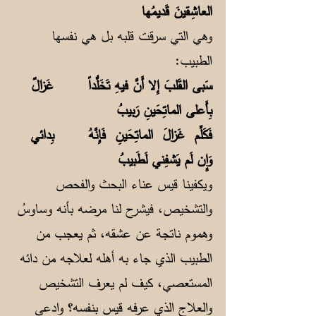
العاشِقينَ قَديمُها
وهي التي سرقت قلبه بل هي نفسها
الطبيب:
سَبى القَلبَ إِلا أَنَّ فيهِ تَخَلُّداً غَزالٌ
بِأَعلى الماتِحَينِ رَبيبُ
فَكَلِّم غَزالَ الماتِحَينِ فَإِنَّهُ بِدائي
وَإِن لَم يَشفِني لَطَبيبُ
ويكفينا قيس عناء البحث والفحص
والتشخيص، فيشرح لنا مرضه بأنه وساوسُ
وهموم ناتجة عن عشقه، ثم يعجب من
الطبيب الذي جاء به أهله لعلاجه من دائه
المستعصي، كيف لم يعرف التشخيص
والعلاج الذي عرفه قيس بنفسه؟ وادعى