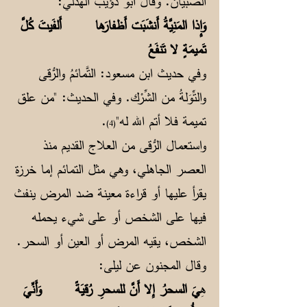
الصبيان. وقال أبو ذؤيب الهذلي:
وَإِذا المَنِيَّةُ أَنشَبَت أَظفارَها أَلفَيتَ كُلَّ
تَميمَةٍ لا تَنفَعُ
وفي حديث ابن مسعود: التَّمائمُ والرُّقى
والتِّوَلةُ من الشِّرْك. وفي الحديث: "من علق
تميمة فلا أتم الله له"
.
(4)
واستعمال الرُّقى من العلاج القديم منذ
العصر الجاهلي، وهي مثل التمائم إما خرزة
يقرأ عليها أو قراءة معينة ضد المرض ينفث
فيها على الشخص أو على شيء يحمله
الشخص، يقيه المرض أو العين أو السحر.
وقال المجنون عن ليلى:
هِ
يَ السحرُ إِلا أَنَّ للسحرِ رُقيَةً وَأَنِّيَ