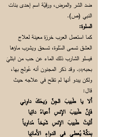
ضد الشر والمرض، ورقيّة اسم إحدى بنات
النبي (ص).
السلوة:
كما استعمل العرب خرزة معينة لعلاج
العشق تسمى السّلوة، تسحق ويشرب ماؤها
فيسلو الشارب ذلك الماء عن حب من ابتليَ
بحبه
. وقد ذكر المجنون أنه عُولج بها،
(4)
ولكن يبدو أنها لم تفلح في علاجه حيث
قال:
أَلا يا طَبيبَ الجِنِّ وَيحَكَ داوِني
فَإِنَّ طَبيبَ الإِنسِ أَعياهُ دائِيا
أَتَيتُ طَبيبَ الإِنسِ شَيخاً مُداوِياً
بِمَكَّةَ يُعطي في الدواءِ الأَمانِيا