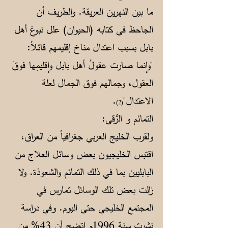
ما بين النهرين العريقة. والطريف أن
الجاحظ في كتابه (الحيوان) علل نبوغ أهل
بابل بسبب اعتدال مناخ إقليمهم قائلاً:
"وإنما صارت عقولُ أهل بابل وإقليمِها فوقَ
العقول، وجمالهم فوق الجمال لعلة
الاعتدال"
.
(2)
التمائم و الرُّقى:
ولقرب الخليج العربي جغرافياً من العراق،
اقتبس الخليجيون بعض وسائل العلاج من
البابليين بما في ذلك التمائم والشعوذة. ولا
زالت بعض تلك الوسائل تمارس في
المجتمع الخليجي حتى اليوم. وفي دراسة
نشرت سنة 1996م اتضح أن 43% من