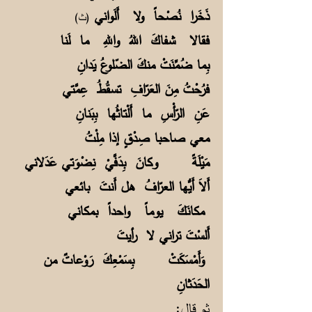
ذَخَرا نُصْحاً ولا أَلَواني
(ث)
فقالا شفاكَ اللهُ واللهِ ما لَنا
بِما ضُمِّنَتْ منكَ الضّلوعُ يَدانِ
فرُحْتُ مِنَ العَرّافِ تسقُطُ عِمَّتي
عَنِ الرّأْسِ ما أَلْتاثُها بِبَنانِ
معي صاحبا صِدْقٍ إذا مِلْتُ
مَيْلَةً وكانَ بِدَفَّيْ نِضْوَتي عَدَلاني
أَلاَ أَيُّها العرّافُ هل أَنتَ بائعي
مكانَكَ يوماً واحداً بمكاني
أَلسْتَ تراني لا رأيتَ
وَأَمْسَكَتْ بِسَمْعِكَ رَوْعاتٌ من
الحَدَثانِ
ثم قال: