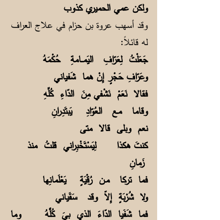
ولكن عمي الحميري كذوب
وقد أسهب عروة بن حزام في علاج العراف
له قائلاً:
جَعَلْتُ لِعَرّافِ اليَمــامةِ حُكْمَهُ
وعَرّافِ حَجْرٍ إِنْ هما شَفياني
فقالا نَعَمْ نَشْفي مِنَ الدّاءِ كُلِّهِ
وقاما مـع العُوّادِ يَبتَدِرانِ
نعم وبلى قالا متى
كنتَ هكذا لِيَسْتَخْبِراني قلتُ منذ
زَمانِ
فما تركا مـن رُقْيَةٍ يَعْلَمانِها
ولا شُرْبَةٍ إِلاّ وقد سَقَياني
فما شَفَيا الدّاءَ الذي بيَ كُلَّهُ وما