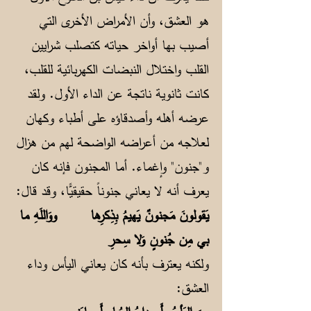
هو العشق، وأن الأمراض الأخرى التي
أصيب بها أواخر حياته كتصلب شرايين
القلب واختلال النبضات الكهربائية للقلب،
كانت ثانوية ناتجة عن الداء الأول. ولقد
عرضه أهله وأصدقاؤه على أطباء وكهان
لعلاجه من أعراضه الواضحة لهم من هزال
و"جنون" وإغماء. أما المجنون فإنه كان
يعرف أنه لا يعاني جنوناً حقيقيًّا، وقد قال:
يَقولونَ مَجنونٌ يَهيمُ بِذِكرِها ووَاللَهِ ما
بي مِن جُنونٍ وَلا سِحرِ
ولكنه يعترف بأنه كان يعاني اليأس وداء
العشق: