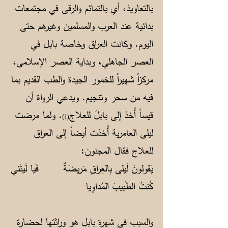
بالتعاويذ، أي بالتمائم والرقى في مجتمعات
بدائية عند العرب والمسلمين وغيرهم حتى
اليوم. وكانت العراق وخاصة بابل في
العصر الجاهلي، وبداية العصر الإسلامي،
مركزاً شهيراً للخمور الجيدة والطب القديم بما
فيه من سحر وتنجيم. ويدعي الرواة أن
قيساً أُخذ إلى بابلَ للعلاج
. ولما مرضت
(1)
ليلى العامرية أُخذت أيضاً إلى العراق
للعلاج فقال المجنون:
يَقولونَ لَيلى بِالعِراقِ مَريضَةٌ فَيا لَيتَني
كُنتُ الطَبيبَ المُداوِيا
والسبب في شهرة بابل هو وراثتها لحضارة