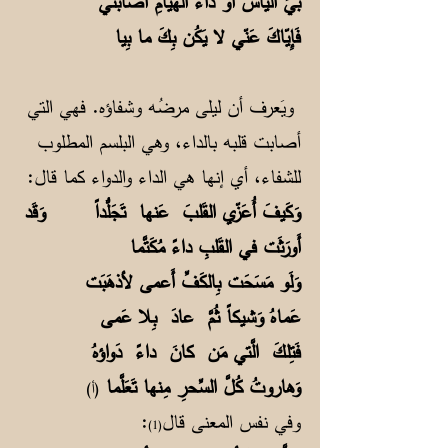
بيَ اليَأسُ أَو داءُ الهُيامِ أَصابَني
فَإِيّاكَ عَنّي لا يَكُن بِكَ ما بِيا
ويَعرف أن ليلى مرضُه وشفاؤه. فهي التي
أصابت قلبه بالداء، وهي البلسم المطلوب
للشفاء، أي إنها هي الداء والدواء كما قال:
وَكَيفَ أُعَزّي القَلبَ عَنها تَجَلُّداً وَقَد
أَورَثَت في القَلبِ داءً مُكَتَّما
وَلَو مَسَحَت بِالكَفِّ أَعمى لأذهَبَت
عَماهُ وَشيكاً ثُمَّ عادَ بِلا عَمى
فَتِلكَ الَّتي مَن كانَ داءً دَواؤهُ
وَهاروتُ كُلَّ السِّحرِ مِنها تَعَلَّما
(أ)
وفي نفس المعنى قال
:
(1)