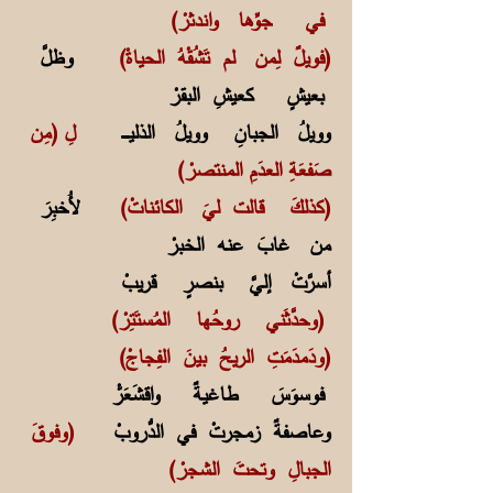
في جوِّها واندثرْ)
(فويلٌ لِمن لم تَشُقْهُ الحياةْ)
وظلَّ
بعيشٍ كعيشِ البقرْ
وويلُ الجبانِ وويلُ الذليــــــ
لِ (مِن
صَفعَةِ العدَمِ المنتصرْ)
(كذلكَ قالت ليَ الكائناتْ)
لأُخبِرَ
من غابَ عنه الخبرْ
أسرَّتْ إليَّ بنصرٍ قريبْ
(وحدَّثَني روحُها المُستَتِرْ)
(ودَمدَمَتِ الريحُ بينَ الفِجاجْ)
فوسوَسَ طاغيةٌ واقشَعَرّْ
وعاصفةٌ زمجرتْ في الدُّروبْ
(وفوقَ
الجبالِ وتحتَ الشجرْ)