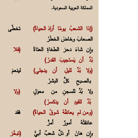
المملكة العربية السعودية.
(إذا الشــعبُ يومًا أرادَ الحياةْ)
تخطّى
الصعابَ وخاضَ الخطَرْ
وإن شاءَ دحرَ الطغاةِ العتاةْ
(فلا
بُدَّ أن يَستجيبَ القدرْ)
(ولا بُدَّ لليلِ أن ينجلي)
لينعمَ
بالصبحِ كلُّ البشرْ
ولا بُدَّ للسجنِ من معوَلٍ
(ولا
بُدَّ للقيدِ أن ينكسرْ)
(ومن لم يعانقْهُ شوقُ الحياةْ)
فقد
عانقتْهُ أمورٌ أمرّْ
وإن هانَ أو ذلَّ شعبٌ أبيّْ
(تبخّرَ