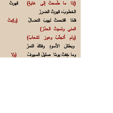
(إذا ما طَمحتُ إلى غايةٍ)
قهرتُ
الخطوبَ، قهرتُ الضررْ
فلمّا اقتحمتُ لهيبَ النضــالْ
(ركِبتُ
المنى ونَسيتُ الحذَرْ)
(ولم أتجنَّبْ وعورَ لشعابْ)
وبطشَ الأسودِ وفتكَ النمرْ
وما خِفتُ يومًا صليلَ الســيوفْ
(ولا
كُبَّةَ اللهبِ المُستعِرْ)
(ومَن لا يُحبُّ صعودَ الجبالْ)
تمرَّغَ
بالوحلِ في المُنحَدَرْ
ومَن لم يَرُمْ في الحياةِ العُلا
(يعشْ أبَدَ الدهرِ بينَ الحُفَرْ)
(فعجَّتْ بقلبي دماءُ الشبابْ)
وقلبيَ