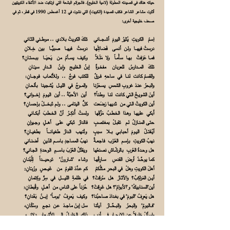
حياته هناك في قصيدته المطولة (لامية الخليج). فالجرائم البشعة التي ارتكبت ضد الأشقاء الكويتيين
أثارت مشاعر الشاعر فكتب قصيدة (الكويت) التي نشرت في 12 أغسطس 1990 في قطر، ثم في
صحف خليجية أخرى:
اِسمُ الكويتِ يُثيرُ اليومَ أشـجـــاني تلكَ الكويتُ بلادي .. موطــني الثـاني
درستُ فيهـــا ولـن أنسى فَضائِلَها درستُ فيهــا صبيًّـــا بين خِــلانِ
فمــا عَرَفتُ بهـا سأْمـاً ولا مَلَـلاً وكيف يســأمُ من يَحيَـــا ببــستـانِ؟
تلكَ المـــدارسُ للعربان مفخــرةٌ إبنُ الخليـج وإبنُ الـــدارِ سيـّــانِ
والقسمُ كانت لنــا في ساحهِ فــرقٌ للكتب فوجٌ .. وللألعـاب فوجـــانِ
1
والبحرُ عنـدَ غروبِ الشمسِ يسحَرُنا والمــوجُ في الليــل يُشجينا بألحـانِ
أينَ الشويـخُ الـتي كانت لنـا وطناً؟ أين الأحبَّةُ .. أين اليـومَ إخــــواني؟
أين الكويتُ الـتي من ثديهـا رَضَعت كلُّ اليتامى .. ولـم تَبخـــــلْ بإحسانِ؟
أَبكي عليهـا وهـذا الخـطـبُ مَزَّقَها ولستُ أُنكِـــرُ أنَّ الخــطبَ أبكــاني
حتـى المنـازلُ لـم تقبـلْ بمغتصبٍ فالدارُ تَبكي علـى أهـــلٍ وجــيرانِ
أيُـقتــلُ اليـومَ أحبابـي بــلا سببٍ وتُنهب الـدارُ طغيانــــاً بطغيــانِ؟
نهبُ الكويتِ بإسـم العُـرْب فاجعــةٌ نهبُ المساجدِ باســـم الدّينِ أضنـاني
هل وحـدةُ العُربِ بالرشّـاشِ نصنعُها ويقتُلُ العُرْبَ باســــمِ الوحدةِ الجـاني؟
كما يوحِّــدُ أرضَ القدسِ سـارِقُهـا وشاء "شـارونُ" توحيـــــداً لِلُبْنـانِ
أهلَ الكويتِ وهلْ في البحـرِ مـثلُـكمُ كم عـدَّدَ القومُ من غَيـــصٍ ورُبـّـانِ
2
أيــن المَراكِبُ؟ والآثـارُ هل سُرقتْ؟ في ظلمةِ الليــــــلِ في سِرٍّ وكِتمانِ
أين"السنابيكُ" و"الأبوامُ"؟ هل غَـرِقتْ؟ حُزناً على الناسِ من أهـــلٍ وقُبطانِ
3
هل يَعرِفُ "البومَ" في بغـدادَ صاحبُنا؟ وكيف يَعـرِفُ "بومـاً" إبــــنُ بَغْدانِ؟
"فــالبومُ" والبحـرُ والبــحَّـــارُ آيتُنا سل إبنَ ماجــدَ عـن نجــمٍ وسُكّانِ
4
واسألْ خليلاً عن الإبحــارِ في أدبٍ ذاك الخليــلُ إلـى الأشــعارِ دلاني
5
إن كان للناس بحرٌ يَفخـرون بــه أهــل الخليج لــهـم يـا قومُ بحرانِ