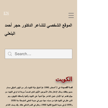
EN
الموقع الشخصي للشاعر الدكتور حجر أحمد
البنعلي
الكويت
قصة القصيدة:
في 2 أغسطس 1990 غزا العراق دولة الكويت بأمر من الرئيس العراقي صدام
حسين وتناقلت وسائل الإعلام خلال الأسبوعين الأولين للغزو قصصاً مروعة لما تم في الكويت من
جرائم تقشعر لها الأبدان. فحزن الشاعر حزناً شديداً على الكويت وأهلها وأصدقائه الكويتين، وهو
الذي عاش في الكويت فترة من صباه، حيث درس في مدرسة المتنبي المتوسطة سنة 1958
و1959 ثم في مدرسة الشويخ الثانوية 1960، وعاش في القسم الداخلي هناك. ولقد وصف الشاعر