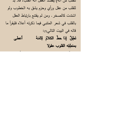
للقلب من آلة) يقصد العقل آلة القلب، فلا بد
للقلب من عقل ورأي وحزم يشق به الخطوب ولو
اشتدت كالصخر. ومن لم يقتنع بارتباط العقل
بالقلب في شعر المتنبي فيما ذكرته أعلاه فليقرأ ما
قاله في البيت التالي
:
(5)
نَطِقٌ إذا حطّ الكلامُ لِثامَهُ أعطى
بمنطِقِه القلوب عقولا
والقرآن الذي حَفظ للعرب لغتهم ودينهم أفضل
مرجع وحجة للدلالة على استعمال العرب
لمصطلحاتهم اللغوية أيام نزول القرآن الكريم،
فالقرآن نزل بلغة العرب المتداولة والمعروفة للنبي
(ص) وأصحابه ومن عاش من حوله من العرب.
والحكمة من استعمال الكلمات والمصطلحات
العربية حسب معانيها المعروفة آنذاك للعرب هي
تسهيل فهمها، حيث إن اللغة العربية كانت وسيلة