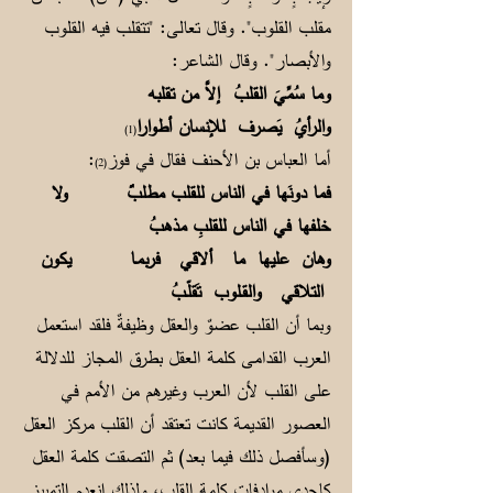
مقلب القلوب". وقال تعالى: "تتقلب فيه القلوب
والأبصار". وقال الشاعر:
وما سُمِّيَ القلبُ إلاَّ من تقلبه
والرأيُ يَصرف للإنسان أطوارا
(1)
أما العباس بن الأحنف فقال في فوز
:
(2)
فما دونَها في الناس للقلب مطلبٌ ولا
خلفها في الناس للقلبِ مذهبُ
وهان عليها ما ألاقي فربمـا يكون
التلاقي والقـلوب تَقلّـبُ
وبما أن القلب عضوٌ والعقل وظيفةٌ فلقد استعمل
العرب القدامى كلمة العقل بطرق المجاز للدلالة
على القلب لأن العرب وغيرهم من الأمم في
العصور القديمة كانت تعتقد أن القلب مركز العقل
(وسأفصل ذلك فيما بعد) ثم التصقت كلمة العقل
كإحدى مرادفات كلمة القلب، ولذلك انعدم التمييز