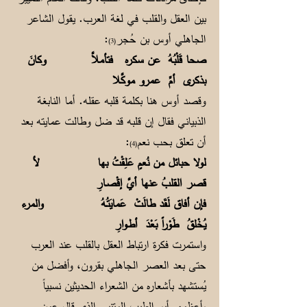
بين العقل والقلب في لغة العرب. يقول الشاعر
الجاهلي أوس بن حُجر
:
(3)
صحا قَلْبُهُ عن سكره فتأملاَّ وكانَ
بذكرى أمِّ عمرو موكَّلا
وقصد أوس هنا بكلمة قلبه عقله. أما النابغة
الذبياني فقال إن قلبه قد ضل وطالت عمايته بعد
أن تعلق بحب نعم
:
(4)
لولا حبائل من نُعمٍ عَلِقْتُ بها لأ
قصر القلبُ عنها أيَّ إقْصـارِ
فإن أفاق لَقَد طالَتْ عَمايَتُـهُ والمرء
يُخْلقُ طَوْراً بَعْدَ أطـوارِ
واستمرت فكرة ارتباط العقل بالقلب عند العرب
حتى بعد العصر الجاهلي بقرون، وأفضل من
يُستشهد بأشعاره من الشعراء الحديثين نسبياً
وأعظمهم أبو الطيب المتنبي الذي قال عمن