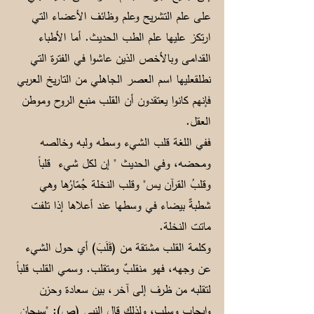
على علم التشريح وعلم وظائف الأعضاء التي
ارتكز عليها علم الطب الحديث. أما الأطباء
القدامى وبالأخص الذين عاشوا في الفترة التي
نطلقعليها اسم العصر الجاهلي من التاريخ العربي
فإنهم كانوا يعتقدون أن القلب منبع الروح وموطن
العقل.
ففي اللغة قلب الشيء وسطه ولبه وخالصه
ومحضه، وفي الحديث " إن لكل شيء قلباً
وقلبُ القرآن يـس" وقلب النخلة جُمّارُها وهي
شطبةٌ بيضاء في وسطها عند أعلاها إذا تلفت
ماتت النخلة.
وكلمة القلب مشتقة من (قَلَبَ) أي حول الشيء
عن وجهه، فهو منقلبٌ ومتقلب. وسمي القلب قلباً
لتقلبه من ظرف إلى آخر، بين سعادة وحزن
وإيجابٍ وسلبٍ، ولذلك قال النبي (ص): "سبحان