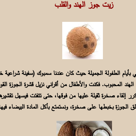
زيت جوز الهند والقلب
تي بأيام الطفولة الجميلة حيث كان عندنا سمبوك (سفينة شراعية خ
 الهند المحبوب. فكنت والأطفال من أقراني نزيل قشرة الجوزة القوية
كرر إلقاء صخرة ثقيلة عليها من فوقها، حتى تتفتت فيسهل تقشيرها
نفلق الجوزة بخبطها على صخرة، ونستمتع بأكل المادة البيضاء فيه