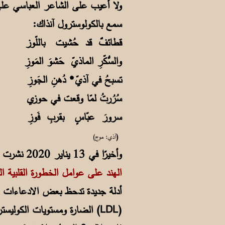
سمع بالكولوسترول آنذاك:
قطائفٌ قد حُشيت باللّوز
والسُّكّرِ الماذيّ حَشوَ المَوزِ
تسبحُ في آذيّ* دُهنِ الجَوزِ
سُرُرتُ لمّا وقعت في حوزي
سرورَ عبّاسٍ بقربِ فَوزِ
(
آذي: موج)
وأخيرًا في 13 يناير 2020 نشرت مجلة (Circulation) أشهر مجلات القلب العلمية مقالاً جديدًا عنوانه: (
الهند على عوامل الخطورة القلبية ا
أدلة جديدة تدحظ بعض الادعاءات عن
(LDL) الضارة ومستويات الكوليسترول الكلية، مما يعرض المستهلكين لخطورة الإصابة بأمراض القلب والأوعية الدموية.