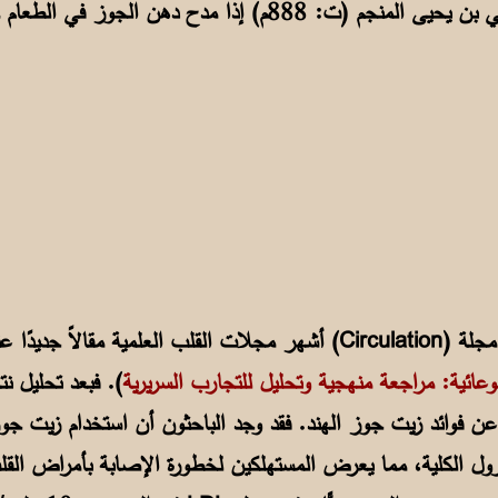
ولا أعيب على الشاعر العباسي علي بن يحيى المنجم (ت: 888م) إذا 
لوعائية: مراجعة منهجية وتحليل للتجارب السريرية
 فوائد زيت جوز الهند. فقد وجد الباحثون أن استخدام زيت جوز 