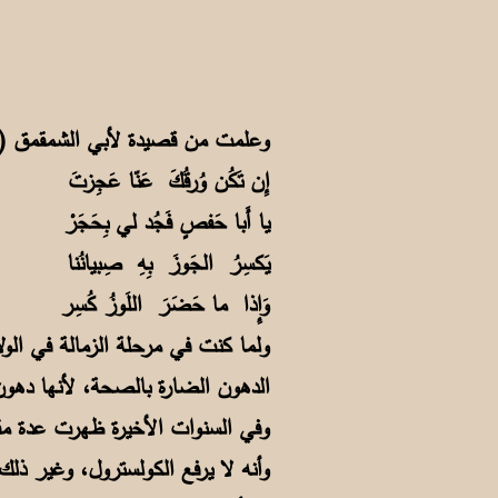
وعلمت من قصيدة لأبي الشمقمق (ت: 815م) أن العرب كانت تستعمل الحجر لكسر الجوز في الع
إِن تَكُن وُرقُكَ عَنّا عَجِزتَ
يا أَبا حَفصٍ فَجُد لي بِحَجَرْ
يَكسِرُ الجَوزَ بِهِ صِبيانُنا
وَإِذا ما حَضَرَ اللَوزُ كُسِر
ولما كنت في مرحلة الزمالة في الو
الدهون الضارة بالصحة، لأنها دهو
وفي السنوات الأخيرة ظهرت عدة مق
وأنه لا يرفع الكولسترول، وغير ذل