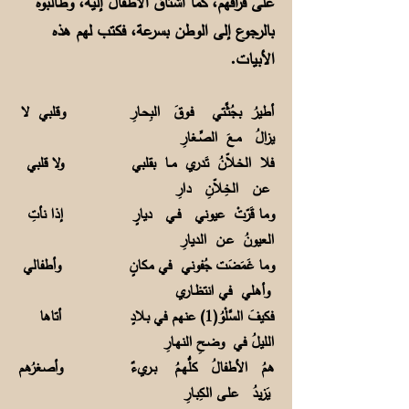
على فراقهم، كما اشتاق الأطفال
إليه، وطالبوه
بالرجوع إلى الوطن بسرعة، فكتب لهم هذه
الأبيات.
أطيرُ بجُثَّـتي فـوقَ البِحـارِ وقلبي لا
يزالُ مـعَ الصِّـغارِ
فلا الخـلاّنُ تَدري مــا بقلبي ولا قلبي
عـن الخِـلاّنِ دارِ
وما قَرّتْ عيوني فــي ديارٍ إذا نأتِ
العيونُ عــن الديارِ
وما غَمَضَت جُفوني في مكانٍ وأطفالي
وأهلي في انتظـاري
فكيفَ السَّلْوُ(1) عنهم في بـلادٍ أتاها
الليلُ في وضـحِ النهـارِ
همُ الأطفالُ كلُّهـمُ بــريءٌ وأصغرُهم
يَزيدُ علـى الكِبـارِ