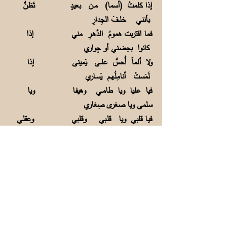
إذا كلمتُ (أسما) مــن بعيدٍ تَظنُّ
بأننـي خلـــفَ الجِدارِ
فما اقتربت همومُ الدَّهـرِ مني إذا
كانوا بحِضـني أو جِواري
ولا ألماً أُحسُّ علـــى يَمينى إذا
لَمَستْ أنامِلُهـم يَسـاري
فيا عليا ويا طامــي وهيفـا ويا
سلمى ويا صغرى صِغاري
فيـا قلبي ويا قلـبي وقلبي وعقلـي
والفؤادَ ومـا أداري
سألتم يا قلوبي عن قَـراري ودمعي
قد يَنِـمُّ عن اعتذاري
سأرجِعُ بعـد يومٍ يا صغاري إذا كان
الرجوعُ من اختياري
فما نفـسي إلى الأسفارِ تَاقتْ ولكن
أوجبَ السفرَ اضطراري