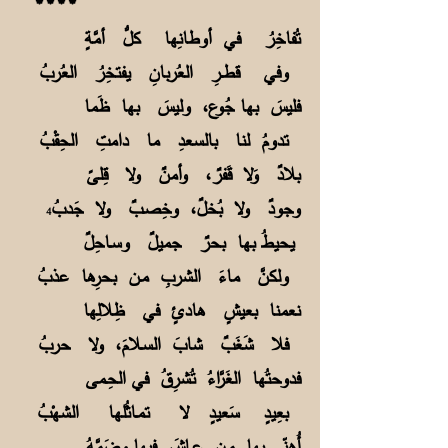
****
تُفاخِرُ في أوطانِها كلُّ أمَّةٍ
وفي قطــرِ العُربانِ يفتخِرُ العُربُ
فليسَ بها جُوع، وليسَ بها ظَما
تدومُ لنا بالسعدِ ما دامتِ الحِقْبُ
بلادٌ وَلا قَفرٌ، وأمنٌ ولا قِلىً
وجودٌ ولا بُخلٌ، وخِصـبٌ ولا جَدبُ
4
يحيطُ بها بحرٌ جميلٌ وسـاحِلٌ
ولكنَّ ماءَ الشربِ مـن بحرِها عذبُ
نعمنا بعيشٍ هادئٍ في ظِلالِها
فلا شَغَبٌ شابَ السـلامَ، ولا حربُ
فدوحتُها الغَرَّاءُ تُشرِقُ في الحِـمى
بعِيدٍ سَعيدٍ لا تمـاثُلها الشهْبُ
أُهنّي بها مـن عــاشَ فيها وضَمَّهُ