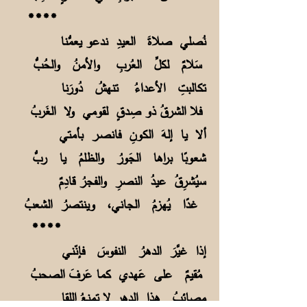
****
نُصلي صلاةَ العيدِ ندعو يعمُّنا
سَلامٌ لكلِّ العُربِ والأمنُ والحُبُّ
تكالبتِ الأعداءُ تنهشُ دُورَنا
فلا الشرقُ ذو صِدقٍ لقومي ولا الغَربُ
ألا يا إلهَ الكونِ فانصـر بأمتي
شعوبًا براها الجَورُ والظلمُ يا ربُّ
سيُشرِقُ عيدُ النصرِ والفجرُ قادِمٌ
غدًا يُهزمُ الجاني، وينتصرُ الشعبُ
****
إذا غيَّرَ الدهرُ النفوسَ فإنّنـي
مُقيمٌ على عَهدي كما عَرفَ الصحبُ
مصائبُ هذا الدهرِ لا تمنعُ اللقا