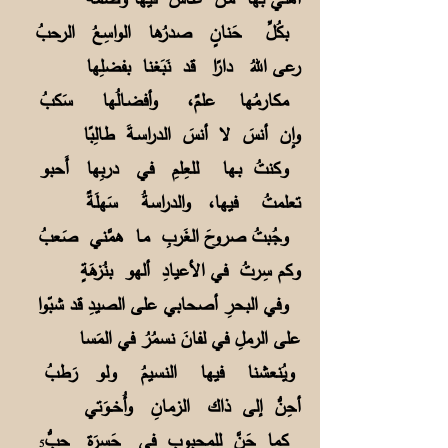
بكُلِّ حَنانٍ صدرُها الواسِعُ الرحبُ
رعى اللهُ دارًا قد نَبَغنا بفضلِها
مكارمُها علمٌ، وأفضـالُها سَكبُ
وإن أنسَ لا أنسَ الدراسـةَ طالِبًا
وكنتُ بـها للعِلمِ في دربِها أَحبو
تعلمتُ فيها، والدراسةُ سَهلَةٌ
وجُبتُ صروحَ الغَربِ مـا همَّني صَعبُ
وكم سِرتُ في الأعيادِ ألهو بنُزهَةٍ
وفي البحرِ أصحابي على الصيدِ قد شبّوا
على الرملِ في لفانَ نسمُرُ في المَسا
ويُنعشنا فيها النسيمُ ولو رَطبُ
أحِنُّ إلى ذاك الزمانِ وأُخــوَتي
كما حَنَّ للمحبوبِ في حَسرَةٍ حِبُّ
5