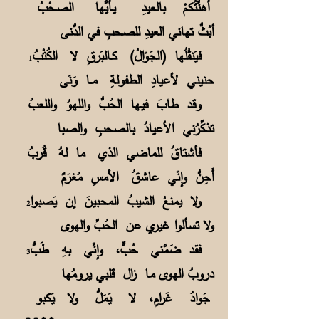
أهنِّئُكمْ بالعيدِ يـأيُّها الصـحْبُ
أبُثُّ تهاني العيدِ للصـحبِ في الدُّنى
فيَنقُلُها (الجَوّالُ) كــالبَرقِ لا الكُتْبُ
1
حنيني لأعيادِ الطفولةِ مـــا وَنَى
وقد طابَ فيـها الحُبُّ واللهوُ واللعبُ
تذكِّرُني الأعيادُ بالصحبِ والصبا
فأشتاقُ للماضي الذي ما لهُ قُربُ
أَحِنُّ وإنّي عاشقُ الأمسِ مُغرَمٌ
ولا يمنعُ الشيبُ المحبينَ إن يَصبوا
2
ولا تسألوا غيري عن الحُبِّ والهوى
فقد ضَمَّني حُبٌّ، وإنِّي بهِ طَبُّ
3
دروبُ الهوى مـا زال قلبي يرومُها
جَوادُ غَرامٍ، لا يَمَلُّ ولا يَكبو