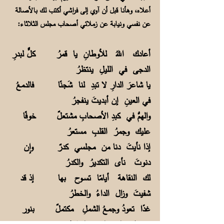
أعلاه، وهأنا قبل أن آوي إلى فراشي أكتب لك بالأصالة
عن نفسي ونيابة عن زملائي أصحاب مجلس الثلاثاء:
أعادك اللهُ للأوطانِ يا قمرُ كلٌّ لبدرِ
الدجى في الليلِ ينتظرُ
يا شاعرَ الدارِ لا تبدِ لنا شَجنًا فالدمعُ
في العينِ إن أبديتَ ينفجرُ
والهمُّ في كبدِ الأصحابِ مشتعلٌ خوفًا
عليك وجمرُ القلبِ مستعرُ
إذا نأيتَ دنا من مجلسي كدرٌ وإن
دنوتَ نأى التكديرُ والكدرُ
لك النقاهة أيامًا تســوح بها إذ قد
شفيتَ وزال الداءُ والخطرُ
غدًا تعودُ وجمعُ الشملِ مكتملٌ بنور