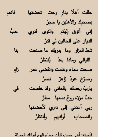
حللت أهلًا بدارِ رحت تحضنها فانعم
بصحبِك والأهلين يا حـجرُ
إني أتوق إليكم والنوى قدري حبُّ
الديار على الحـالين لي قدرُ
شط المزار وما يدريك ما صنعت بنا
الليالي وماذا بعدُ يُنتظرُ
صحت سماء وغامت وانقضى عمر زاهٍ
وصوّحَ عودٌ زاهرٌ نضرُ
ياربِّ رحماك بالعـاني وقد خلصت في
حبِّ مولاه روحٌ دمـعها مطرُ
ربي أعدني إلى داري لأحضــنها
وللصحابِ أوافيهم وأنتظرُ
فأجبته: أخي حسن، قرأت مساء اليوم أبياتك الجميلة