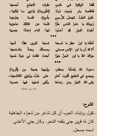
قَفلنا للوِقايةِ فــي هُــدوءٍ مَقراتِ التجَمّعِ أجمعينا
فكافَحــنا ولم يُعــرف دَواءٌ (لـكُورونا)، يُداوي مـــا ابتُلـينا
35
عُلومُ الطبِّ تنهَــضُ كلَّ يــومٍ بأدوِيَةٍ، فلَســنا جازعيــنا
رُويدَكَ يا عَـدوّ النـاسِ طُرّا فلَسنا عن قتالِكَ عـاجزينا
أطباءُ الديارِ لقد أعـــدّوا لهذا الداءِ إعدادًا حَصينا
***
أطَلنا يا ابنَ عبقرَ ما نَســجنا نَسجنا للوَرى عِقدًا ثَــمينا
ألا قد آن يا ابن الإنسِ صـمتي وصمتُكَ رحمَةً بالسامعينا
جزاكَ اللهُ يا ابن الجنِّ خيرًا أجدتَ فكنتَ لي عونًا مُعـــينا
***
دعوتُ اللهَ يَشمَلُنا بعطفٍ ويُنجينا جَميعًا مِن (كُرونا)
ويجمع في الخليج قُلوبَ أهــلٍ على حُبٍّ، ويُخزِي الكاشحينا
36
وقـى اللهُ الديارَ ومَن رَعـــاها وأبقى شعبَها فيها مَصونا
10 مايو 2020
ا
لشرح:
تقول روايات العرب أن كل شاعر من شعراء الجاهلية
كان له قرين جني يلقنه الشعر. وكان جني الأعشى
اسمه مسحل.