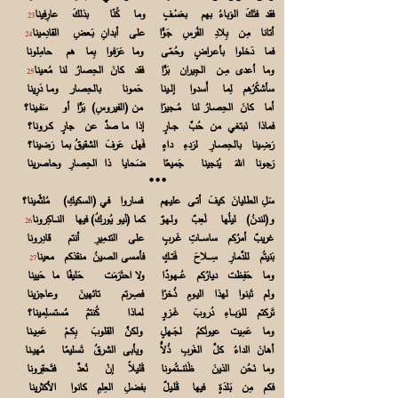
فقد فتَكَ الوَباءُ بهم بعَسْــفٍ وما كُنّا بذلكَ عارِفينا
23
أتانا مِـن بِلادِ الفُرسِ جَوًّا على أبدانِ بَـعضِ القادِمينا
24
فما دَخلوا بأعـراضٍ وحُـمّى وما عَرَفوا بِما هم حامِلونا
وما أعدى مِــن الجِيران بَرًّا فقد كانَ الحِصارُ لنا مُعـينا
25
سأشكُرُهم لِما أَسدوا إلــينا حَمونا بالحِصار ومـا دَرِينا
أما كانَ الحِصـارُ لنا مُــجيرًا من (الفيروسِ) بَرًّا أو سَفــينا؟
فماذا نَبتغي من حُبِّ جــارٍ إذا ما صدَّ عن جارٍ كــرونا؟
رَضِـينا بالحِصـارِ لرَدءِ داءٍ فَهل عَرفَ الشقيقُ بما رَضينا؟
رَجونا اللهَ يُنجينا جَميعًا ضَحايا ذا الحِصارِ وحاصرينا
***
سَلِ الطليانَ كيفَ أتـى عليـهم فساروا في (السكيكِ) مُلثّمينا؟
و(لندنُ) ليلُها لَعِبٌ ولـهوٌ كما (نْيو يُوركُ) فيها النـــاكِرونا
26
غريبٌ أمرُكم ساســـاتِ غَــربٍ على التدمِيرِ أنتم قادِرونا
بَنيتُم للدَّمارِ سِــــلاحَ فَتــكٍ فأمسى الصـينُ منقذكم معينا
27
وما حَفِظت ديارُكم عُـــهودًا ولا احتَرَمَت حَليفًا ما حَيينا
ولم تَبنوا لهذا اليـومِ ذُخرًا فصِرتم تائهينَ وعاجزينا
تَركتم للوَبـــاءِ دُروبَ غَــزوٍ لماذا كُنتمُ مُستسـلِمينا؟
وما عَمِيت عيونُكمُ لجَــهلٍ ولكنَّ القلوبَ بِكــمْ عَمِيــنا
أهانَ الداءُ كلَّ الغَربِ ذُلاًّ ويأبى الشرقُ تَسليمًا مُهيــنا
وما نَحُن الذينَ ظَنَنــــتُمونا قَليلاً إنْ نُعدَّ فتَحقِرونا
فكم مِن بَلدَةٍ فيها قَلـيلٌ بفضلِ العِلمِ كانوا الأكثرينا