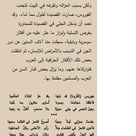
ولكن بسبب انعزاله وتفرغه في البيت لتجنب
الفيروس، صارت القصيدة أطول مما شاء. وقد
تعمد أن يدخل الجنّي في القصيدة للمحاورة
بغرض التسلية وإبراز ما عثر عليه من أفكار
سومرية وبابلية، سجلت منذ آلاف السنين عن دور
الجن في التسبب بالأمراض للإنسان، ثم انتقلت
بعض تلك الأفكار الخرافية إلى العرب
فتوارثناها عنهم، وما يزال بعض كبار السن من
العرب والمسلمين مقتنعًا بها.
بفيروسِ (الكُرونا) قـد بُــلينا وقد عَمَّ البَلاءُ العالَمينا
فأغلَقنا مَجالِسَنا وصِرنا أَسارى حائرينَ بمـا بُليـنا
رهينُ الحبسِ في بيتي حــزينًا بلا صَحبٍ أظلُّ بهِ رَهـينا
***
جَلستُ بمنزِلِي لَيـلاً وَحيدًا أَصوغُ الشعرَ في الظلما سـَجينا
فأغرى الشعرُ في الظــلماءِ خِلاًّ رأى الأعشى وكلَّ الجـاهلينا
1
كَبيرَ الجِنِّ يأتيني فيَشــدو وكانَ يَزورُني حِينًا وحِـينا