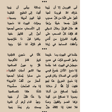
***
أبى الفيروسُ إلا أن يُريـنا بَسالتَهُ ويأبى أن يَبــينا
خَــزاك اللهُ فَيروسًا لَعـينا أَتيتَ إلى الخليجِ لتَبتليــــنا
تُغِـيرُ على الدُّنا من كلِّ صــَوبٍ تُبيدُ اليومَ أمريكا وصِـــينا
28
تُفرِّقُ جَمـعنا خَـوفًا ورُعبًا وحوّلتَ البيوتَ لنا سُـجونا
فقد طالَ الفِراقُ وطالَ شــــوقي إلى الأصحابِ صَحبي أجمـعينا
لقد فرَّقتَ كلَّ الصــحبِ عنّي أحِنُّ إلى لقائِهمُ حَنينا
وأقفرتَ الشوارعَ مـن أُناسٍ وكانوا قبلَ ذا مُتَزاحِمــينا
وأَغلقتَ المــساجدَ في رُبـانا فلم تَترُكْ لنـا دُنيًا ودِينا
***
جَلَسنا في البيوتِ ومــا خَرَجــنا كأنّا في سُجونٍ قاطِنونا
وشهرُ الصومِ شَرَّفَ في هــدوءٍ كريمٌ قادمٌ للأكرمــينا
سَيجلِسُ في البيوتِ كما جَلَسنا تَقَرُّ بِهِ عيونُ الصائمينا
إذا سَمِعَ الأذانَ جُموعُ قومي بهذا الشهرِ أسبلتِ الجُفـونا
29
فُرَادى في الصلاةِ وكان قومـي متى صلوا يُصَلوا أجمـعينا
إذا سُمِـحَ الخروجُ غدًا لِعِـيدٍ أَنحذرُ مِن أكُفِّ الآخـرينا؟
فكيفَ أرُدُّ كفًّا أو سَــلامًا إذا جاء الصِّحابُ مسلِّمــيـنا؟
بأيدينا نُصـافِحُ مَن أتــــانا نَشأنا هكذا مُتصـافحينا
وصِرنا لا نصافِحُ مَـن لَقِيــنا ولا خدًّا نقبِّلُ أو جَبينا
تركنا الضــمَ والتقبيلَ وَعــــدًا وَعِيدُ الداءِ أرغمَ أن نَكــونا
فلا تعتبْ إذا لاقاكَ خِـلٌّ ببسمتهِ ولم يَمدُدْ يَمينا