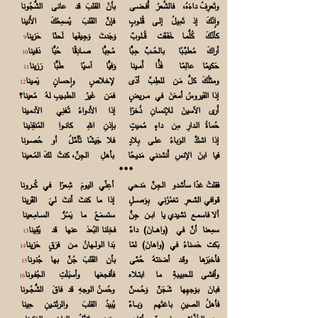
وتَعرِفُ داءَهُ، فالشِّعرُ أَفــضـى بأنّ القلبَ قد عانى الشُّجُونا
وإنّكَ إذ تَمِيلُ إلـى قُلـوبٍ فإنَّ القَلبَ يُسمِعُكَ الأَنينا
كأنّكَ كُلُّمـا خَفَـقَت قُــلوبٌ وَجَدتَ وَجِـيفَها لَحنًا حَزينا
9
أراكَ مُطبِّــبًا بالحُـــبِّ حِـبًّا مُحِبًّا صــادِقًا حُبًّا دَفـينا
10
حَكيمًا عالِمًا فَذًّا أَمــينا وَفيًّا آسيًا طَبًّا رَزينا
11
ومثلُكَ كلُّ مَـن للطِبِّ أدّى لإخلاصٍ وإحسانٍ يَمـينا
12
إذا الفَيروسُ أمعَنَ في مـــريضٍ فمَن غَيرُ الطبــيبِ لهُ مُعينا؟
أَرى الآسينَ للإنسـانِ ذُخرًا إذا الأدواءُ تُــفنِي الآدمـينا
حُماةُ الـدارِ مِن داءٍ مُـميتٍ بإذنِ اللهِ كانــوا المُنقِذينا
إذا اشتَدَّ الوَباءُ علـى بِلادٍ فلا جَيشًا تُأمِّلُ أو حُصـونا
فيا ابنَ الإنسِ أَنشدني مَديحًا بأهلِ الجِنِّ، كنتُ لكَ المُـعـينا
***
فقلتُ غدًا سأشدو الجِـنَّ مَدحي أعِنِّي اليومَ شِعرًا في كُـــرونا
قوافي الشـعرِ تغمُرُني بِوَصـــلٍ إذا ما كنتَ أنتَ ليَ القَرينا
ألا فاسمـع نَشيدي يا ابــن جِنٍّ ستسمَعُ ما يَسُرُّ الســامِـعينا
سمِعنا أنَّ في (واهـــانَ) داءٌ فخِلنا البُعدَ عنها قد يُقِـينا
13
بَكت حَسناءُ في (واهانَ) لمّا بَدا الولــهانُ مـن فرَقٍ حَزينا
14
فأخبَرَها وقـد أضنتهُ حُمَّى بأن القَلبَ جُنَّ بها جُنونا
15
وأفشى للحبيـبةِ ما ابتـلاه فأفجعَها وأسبَلَتِ الجُفـونا
16
فبانَ بوَجهِها شَجَنٌ وَحُــسنٌ وحُسنُ الوجهِ قد فاقَ الشُّجُــونا
فأهلُ الصينِ باغتَهـم وَبـــاءٌ يُبيدُ القلبَ والرئَتـــينِ حِينا