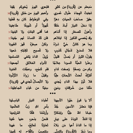
***
سَمِعتم عن (كُرونا) مِن كـثيرٍ فشِعري اليومَ يُـخبِركم يَقينا
تجنبتُ الهِجاءَ طَوال عُمـــري وأهجو اليومَ من حَـنَقِ (كُرونا)
30
حقيرٌ صاحَبَ الحـيـاتِ دهرًا وفي الوَطوَاطِ كان بهِ قَطينا
إذا دخلَ الديارَ أبـــادَ خَـلقًا كُهولاً أو شُيوخًا طاعِنيـنا
وأهوَنُ للصغارِ إذا أتـــاهم فما أفنى البناتِ ولا البنـينا
31
وقد يُخصي الذكورَ إذا ابتلاهم فلن تَلدَ النسـاءُ لهم جَنيـنا
32
وما هوَ كائـنٌ حَيٌّ نَــــراهُ ولكنْ صِغرُهُ قَهرَ العُـيونا
فلا تَسمَــعْ لدَجّالٍ كَـذوبٍ ولا تُصبِح لكِذبَتهِ مُـعـينا
يقولُ: الثومُ أو بَصلٌ قلـيـلٌ يُزيلُ الداءَ يَشفي المُسـلمينا
وعدّوا الحبَّةَ السـودا عِـلاجًا لأدواءِ الخلائقِ أجمعينا
33
وكم من وَصفَةٍ وُصفـت لداءٍ فلم تَنجَع، وعجّلت المَنونا
أنترُكُ أحدثَ الأبحـاثِ طِبًّا ونَقبَـلُ ما رَواهُ الأوَّلُـونا
فلا ثُومٌ بهذا الداءِ يُجدي ولا الأبصالُ تُجدي في (كرونا)
مَلَلنا مِــن خُـــرافاتٍ ومَـينٍ سِنينًا من غَباءِ الجــاهِلينا
34
***
ألا يا قـومُ حَيّوا الآسِيينا أطباءَ الديارِ الباسِــــلينا
فإنا مَعشرُ الآســين جُندٌ بأمرِ اللهِ رَبِّ العالَـمينا
حَبــانا اللهُ طِبًّا وابتــكارًا وأرشَدَنا فكُنّا المُرشِدينا
إذا اشتدَّ الوَباءُ على دِيـارٍ فنَحنُ بدَحرهِ عنها عُنينا
إذا ما الداءُ أعيا مَن بَلاهُ تَعاوَنّا نُعالِجُ، ما عَييـنا
ومـا دَحْرُ (الكُرونا) بالتمـنِّي سَنَنصِبُ باللَّقاحِ له كَمينـا