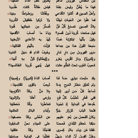
مِن الخُفَّـاشِ فيروسٌ أتـاهم بِعَدوَى تَنقُلُ الداءَ المَكينا
17
فهذا ما يُظَنُّ وليــسَ عِلمًا فبئسَ مَقالَةٌ كانت ظُنـــونا
وأهلُ الصـينِ قد أكـلوا الأفـاعي وخُفّاشًا ووَطـواطًا سِنينا
18
فما عَفّوا عن الحَيــاتِ نَـهْشًا ولا تَركوا خَفافيشَ الكُــرونا
بِلادُ الصــينِ تصـنعُ كُلَّ فَنٍّ تُصدِّرُ مِن عَجائبِها فُنونا
فهل صَنعت كُرونا دُونَ قَصـدٍ؟ وَباءً ما أصابَ الأقدمينا
وقيلَ بأنَّها ابتكرَتـهُ عَمـدًا تُبيدُ به الأعادي الأبــعَدِينا
سَمِعنا القولَ هــذا مِن عِــداها فرَدَّت باتِّهامِ القـائلينا
19
سَرى الفيروسُ مِــن دارٍ لـدارٍ وخَوفُ الداءِ قد سَبقَ المَنونا
و(كـوريّا) ودارَ الفُرسِ يَـغزو و(إيطاليا) تَئِنُّ بـهِ أَنـينا
20
شعوبُ العُربِ تحتَ الظُّلمِ عانت فهل يُنهي كُرونا الظالمـــينا؟
***
وقد سَلِـمـت دياري منـــهُ لمّا أصابَ الداءُ (كــوريّا) و(صِينا)
ولم نُغـلِق مَطارَ الــدوحِ بِدءًا نُرحبُ بالقِرى للقادِمـينا
21
نُساعِدُ كلَّ مَـــن آوى إلـيـنا بِلا مَنٍّ وكنّا الأكرَمِـــينا
ففي قَطرٍ نُطـبِّــبُ كلَّ فَردٍ ونَرعى أهلَنا والزائــرينا
خُدِعنا في البــدايةِ إذ نَجَـونا فخاطَرنا وكُنّا مُخطئينا
فتَحنا البابَ للزوّار جَـوًّا وأبناءِ البلادِ العائدينا
وكانَ الفَحصُ مِن بُعدٍ عليـهم عن الحُمَّى وكنّا منصـفينا
22
سَبَقنا مُعظمَ البُلدانِ فَحـــصًا على الميناءِ نحنُ السابـقونا
غَفلنا عَن وَباءِ بلادِ كِســرى ففاجَأنا وكنّا غافلينا
وظنَّ الفرسُ أنَّ الداءَ سَــهلٌ فظلّوا في البدايـة صامتينا