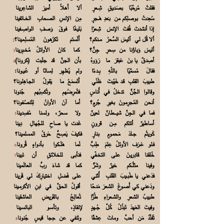
فقلتُ مُرحِّبًا بصَـديقِ شِــعرٍ ألا أَهلاً أميرَ الشاعِرينا
سُعِدتُ بوصلِكم من بـَعدِ هَــجرٍ مِن الإنسِ الصحابِ الخــائفينا
إذا أنشدتَ فُقتَ الإنسَ شِـعرًا بَليغًا فوقَ وَصفِ الواصِــفينا
ألا قُل لي أليسَ السِّحرُ مــنكم؟ أَلَستم تَكرُهونَ المُسلِـمينا؟
2
أليسَ وَباؤُنا من سِحرِ جِنٍّ؟ كما كانَ الأوائلُ مُخــبِرينا
3
أصِدقٌ يا بنَ عَبقرَ ما رَوَوهُ بأن الجنَّ قد جلَبت (كرونا)
4
فقالَ مُسمِّيًا باللّهِ بِــدءًا ولم يُظهِر لِسـانًا أو عُـيـونا:
طبيبَ القلبِ قـد خَيّبتَ ظَنّي أَتَسمَعُ ما يَقولُ الجـاهِلونا؟
وقالوا الجِّنُّ تدخلُ في أُناسٍ فتُمرِضُهم وتُكسِبُهم جُنونا
أنحن المُجرِمونَ بغيرِ جُرمٍ؟ أما آنَ الأوانُ لِتَنصُـفونا؟
فما في الجِنِّ شيــــطانٌ لعينٌ ولا سحرٌ، ولسنا مُفسِدينا
5
أساطيرٌ أتتكم مِــن قرونٍ غَدت يا صاحِ للجُهالِ دِينا
كَويتُم جــلدَ مَحمومٍ بنارٍ فكيفَ يَصِحُّ حَرقُ المسلمينا؟
فـلو عَــرَف الأوئلُ عِلمَ طِبٍّ لَما هَلَــكوا بأدواءٍ قُرونا
6
خُلقنا قادِريـنَ على التخــفّي فنأبى للخلائقِ أن نَبينا
7
وفينا مثلُــكم خيرٌ وشَرٌّ كما قد شاءَ ربُّ العالَمينا
فدَعني يا طَبــيبَ القَلبِ أُثني على فَضلِ اختيارِكَ لي قَرينا
ودَعني كي أَصـوغَ الشعرَ مَدحًا أقولُ الحقَّ في ابنِ الأكرمـينا
طبيبُ الشعرِ والشـعراءِ طُرًّا تُعالِجُ بالقَريضِ العاشقينا
وفيتَ العَهدَ تَبذُلُ كُلَّ جُــهدٍ لإنقاذٍ، وتأسـو البائسـينا
تُفنِّدُ مَن أحبَّ وماتَ عِشقًا وتَنفي عن حِجا قيسٍ جُنونا
8