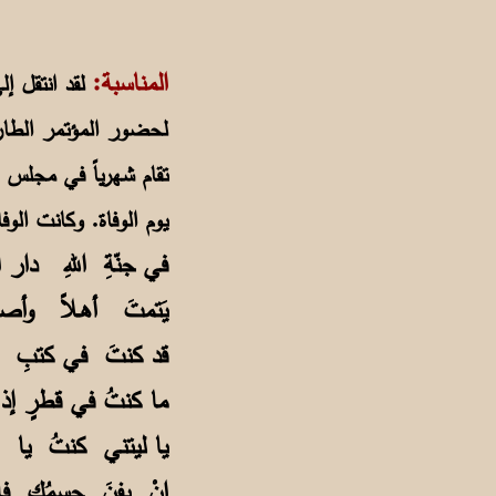
رثاء ه
المناسبة:
لحضور المؤتمر الطارئ 
تقام شهرياً في مجلس 
يوم الوفاة. وكانت الوف
في جنّةِ اللهِ دار
يَتمتَ أهـلاً وأص
قد كنتَ في كتبِ 
ما كنتُ في قطرٍ 
يا ليتني كنتُ يا 
إنْ يفنَ جسمُك ف