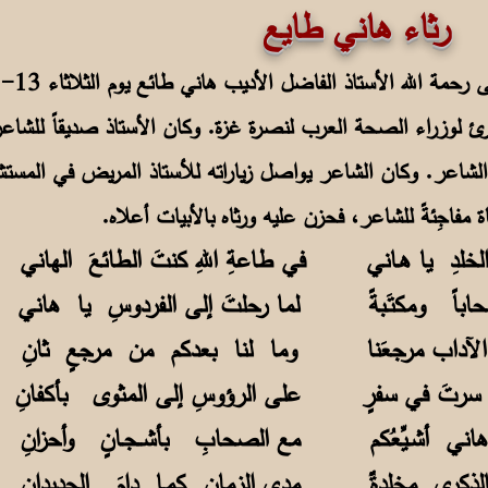
اني طايع
لوزراء الصحة العرب لنصرة غزة. وكان الأستاذ صديقاً للشاعر، و
الشاعر. وكان الشاعر يواصل زياراته للأستاذ المريض في المست
اة مفاجِئةً للشاعر، فحزن عليه ورثاه بالأبيات أعلاه.
 الخلدِ يا هـاني في طاعةِ اللهِ كنتَ الطائعَ الهاني
حاباً ومكتَـبةً لما رحلتَ إلى الفردوسِ يا هاني
الآداب مرجعَنا وما لنا بعدكم من مرجعٍ ثانِ
إذ سرتَ في سفرٍ على الرؤوسِ إلى المثوى بأكفانِ
هاني أشـيِّعُكم مع الصحابِ بأشــجـانٍ وأحزانِ
الذكرى مخلدةٌ مدى الزمانِ كمـا دامَ الجديدانِ