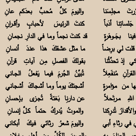
َّرتَ مجلِـسَنا واليومَ كلُّ مُحـبٍّ بعدَكم عانِ
 جَلساتِنا أدَباً كنتَ الرئيسَ لأحبابٍ وأقــرانِ
ينا بجَــوهَرةٍ قد كنتَ نجماً وما في الدارِ نجمانِ
ي قلت لي برِضاً ما مثل عشقكَ هذا عنـدَ أنسانِ
بكي إذ تحدِّثُنا بقولكَ الفصلِ مِـن آياتِ قرآنِ
آنِ مُنفَعِلاً تُبيِّنُ الجُرمَ فيما يَفعلُ الجـاني
يها من مؤامرةٍ أشجتكَ يوماً وما أشجاكَ أشجاني
 اللهِ مـرتَحلاً عن دارنِا بَغتةً تُجـزى بإحسانِ
أقدارُ تُدرِكنا والموتُ يُدركُ حتماً كـلَّ إنسانِ
ي في رثاءِ أبي واليومَ شعرُ رثائي فـيكَ أبكاني
 نرجو العزاءَ بهِ والصبرَ للكُـلِّ من أهلٍ وخلانِ