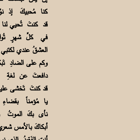
كنا مُحبيكَ إذ نو
قد كنتَ تُحيي لنا
في كلِّ شهرٍ تُواف
العشقُ عندي لكتب
وكم على الضادِ تَ
دافعتَ عن لغةِ القر
قد كنتَ تَخشى عل
يا مُؤمناً بقضاءِ
نأى بكَ الموتُ وال
أبكاكَ بالأمس شعر
أنت الفَـقيدُ الذي