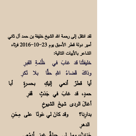
لقد انتقل إلى رحمة الله الشيخ خليفة بن حمد آل ثاني
أمير دولة قطر الأسبق يوم
23-10-2016
فرثاه
الشاعر بالأبيات التالية:
خليفتُنا قد غابَ في ظُلمةِ القبرِ
وذاكَ قَضاءُ اللهِ حقًّا بلا نُكرِ
أيا قطرٌ أنعي إليكِ بحسرةٍ أبا
حمدٍ، قد غابَ في جَدَثٍ قَفرِ
أغالَ الردى شيخَ الشيوخِ
بدارِنا؟ وقد كانَ لي عَونًا على مِحَنِ
الدهرِ
حَزِنتُ، وما لي حِيلةٌ غيرَ أدمُعي