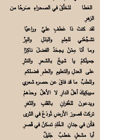
العَطا لنَخلُقَ في الصحراءِ صَرحًا من
الزهرِ
لقد كنتَ ذا عَطفٍ عليَّ وراعيًا
تشجِّعُني للعِـلمِ والبَذلِ والبِرِّ
وما أنَا مِمّنْ يجحَدُ الفضـلَ ناكِرًا
جميلَكمُ يا شيـخُ بالشـعرِ والنثرِ
على العدلِ والتعليمِ والعلم ِ فضـــلكم
وللطبِّ ما قد فاقَ عن حصره شعري
سيبكِيكَ أهلُ الدارِ لا الأهلُ وحدَهمْ
ويدعونَ للغُفرانِ بالقلبِ والثغرِ
تركتَ قصورَ الأرضِ تُودَعُ في الثرى
فكُن في جنانِ الخُلدِ تسكنُ في قَصرِ
أبا مشعلٍ خطــبٌ جَليلٌ