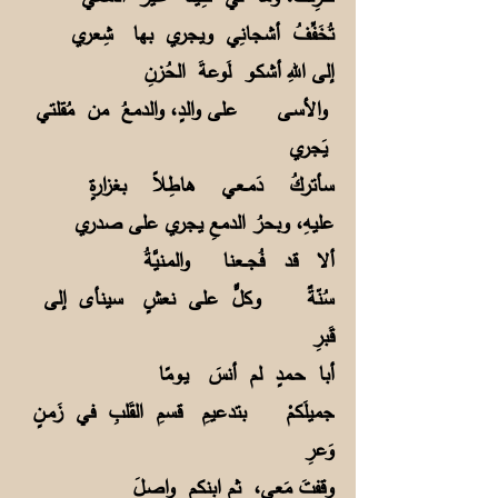
تُخَفِّفُ أشجانِي ويجري بها شِعري
إلى اللهِ أشكـو لَوعةَ الحُزنِ
والأسـى على والدٍ، والدمعُ من مُقلتي
يَجري
سأتركُ دَمــعي هاطِلاً بغزارةٍ
عليهِ، وبحرُ الدمعِ يجري على صدري
ألا قد فُجـــعنا والمـنيَّةُ
سُنّةٌ وكلٌّ على نعشٍ سينأى إلى
قَبرِ
أبا حـمدٍ لم أنسَ يـومًا
جميلَكمْ بتدعيمِ قسمِ القَلبِ في زَمـنٍ
وَعرِ
وقفتَ مَعي، ثم ابنكم واصـلَ