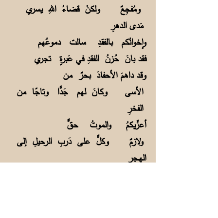
ومُفجِعٌ ولكنْ قضاءُ اللهِ يسري
مَدى الدهرِ
وإخوانُكم بالفقدِ سالت دموعُهم
فقد بانَ حُزنُ الفقدِ في عَبرةٍ تجري
وقد داهمَ الأحفادَ بحرٌ من
الأسى وكانَ لهم جَدًّا وتاجًا من
الفخرِ
أعزِّيكمُ والموتُ حقٌّ
ولازمٌ وكلٌّ على دَربِ الرحيلِ إلى
الهـجرِ
أعزِّي بناتِ الشيخِ في فقدِ
والدٍ وأعلمُ دَمعُ الثُّكلِ يُحرقُ
كالجَمرِ