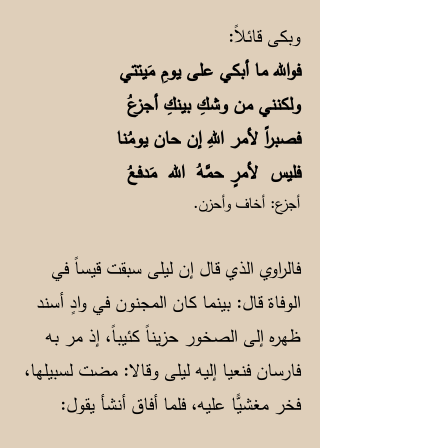
وبكى قائلاً:
فوالله ما أبكي على يومِ مَيتتي
ولكنني من وشكِ بينكِ أجزعُ
فصبراً لأمر اللهِ إن حان يومُنا
فليس لأمرٍ حمَّهُ الله مَدفعُ
أجزع: أخاف وأحزن.
فالراوي الذي قال إن ليلى سبقت قيساً في
الوفاة قال: بينما كان المجنون في وادٍ أسند
ظهره إلى الصخور حزيناً كئيباً، إذ مر به
فارسان فنعيا إليه ليلى وقالا: مضت لسبيلها،
فخر مغشيًّا عليه، فلما أفاق أنشأ يقول: