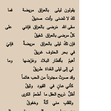
يقولون ليــلى بالعراق مريضة فما
لكَ لا تَضنى وأنت صديقُ
سقى الله مَرضى بالعراق فإنني على
كلِّ مرضى بالعراق شفيقُ
فإن تكُ ليلى بالـعـراق مريضةٌ فإنيَ
في بحر الحتوف غـريقُ
أهيمُ بأقطار البــلاد وعَرْضها وما
لي إلى ليلى الغَداة طـريقُ
وقد صرتُ مجنوناً من الحب هائماً
كأني عــانٍ في القيود وثيقُ
أظلُّ ذريح العقل ما أطعمُ الكرى
وللقلبِ مـني أنّةٌ وخــفوقُ