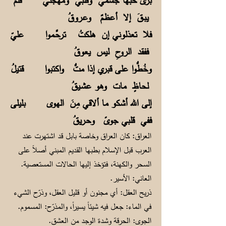
برى حبها جسمي وقلبي ومهجتي فلم
يبـقَ إلا أعظمٌ وعـروقُ
فلا تعذلوني إن هلكتُ ترحَّـموا عليّ
ففقد الروحِ ليس يعوقُ
وخُطُّوا على قبري إذا متُّ واكتبوا قتيلُ
لحاظٍ مات وهو عشـيقُ
إلى الله أشكو ما ألاقي مِنَ الهوى بليلى
ففي قلبي جوىً وحـريقُ
العراق: كان العراق وخاصة بابل قد اشتهرت عند
العرب قبل الإسلام بطبها القديم المبني أصلاً على
السحر والكهنة، فتؤخذ إليها الحالات المستعصية.
العاني: الأسير.
ذريح العقل: أي مجنون أو قليل العقل، وذرّح الشيء
في الماء: جعل فيه شيئاً يسيراً، والمذرّح: المسموم.
الجوى: الحرقة وشدة الوجد من العشق.