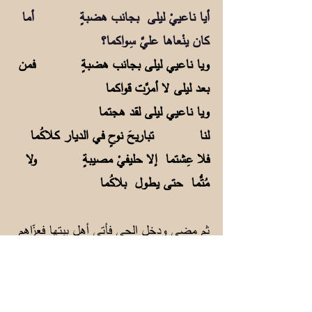
أيا ناعييْ ليلى بجانب هضبةٍ أما
كان ينْعاها عليَّ سِواكما؟
ويا ناعيي ليلى بجانب هضبةٍ فمن
بعد ليلى لا أمرَّت قواكما
ويا ناعيي ليلى لقد هجتما
لنا تباريحَ نوحٍ في الديار كـلاكُما
فلا عِشتما إلا حليفيْ مصيبةٍ ولا
مُتُّما حتى يطول بلاكُما
ثم مضى ودخل الحي فأتى أهل بيتها فعزّاهم
وعزوه، فقال دلوني على قبرها، فلما عرفه
رمى بنفسه على القبر والتزمه، وأنشأ يقول: