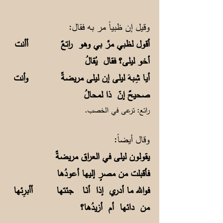
وقيل إن ظبياً مر به فقال:
أقول لظبي مرَّ بي وهو راتعٌ أأنت
أخو ليلى؟ فقال يُقالُ
أيا شِبهَ ليلى إن ليلى مريضةٌ وأنت
صحيحٌ إنّ ذا لمحالُ
راتع: ترعى في الخصب.
وقال أيضاً:
يقولون ليلى في العراق مريضةٌ
فأقبلت من مصرٍ إليها أعودُها
فوالله ما أدري إذا أنَـا جئتها أأبرِئها
من دائها أم أزيدُها؟