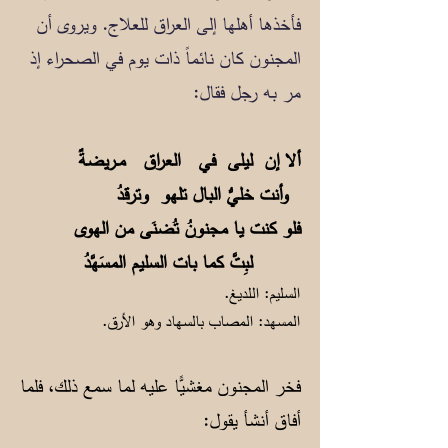
فأخذها أهلها إلى العراق للعلاج. ويروى أن
المجنون كان نائماً ذات يوم في الصحراء إذ
مر به رجل فقال:
ألا إن ليلى في العراق مــريضةٌ
وأنت خليُّ البال تلهو وترقدُ
فلو كنت يا مجنونُ تُضنَى من الهوى
لبِتَّ كما بات السليم المسَهَّدُ
السليم: اللديغ.
المسهد: المصاب بالسهاد وهو الأرق.
فخر المجنون مغشيًّا عليه لما سمع ذلك، فلما
أفاق أنشأ يقول: