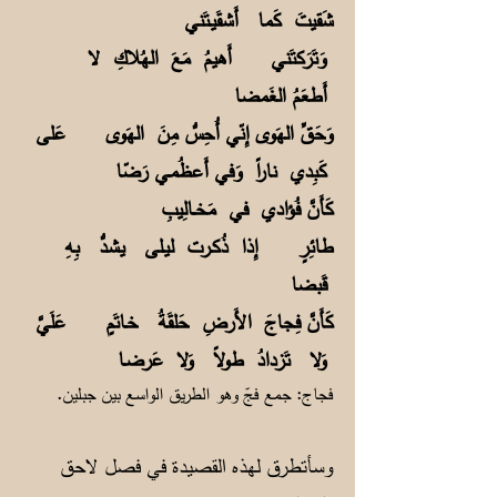
شَقيتَ كَما أَشقَيـتَني
وَتَرَكتَني أَهيمُ مَعَ الهُلاكِ لا
أَطعَمُ الغَمضا
وَحَقِّ الهَوى إِنّي أُحِسُّ مِنَ الهَوى عَلى
كَبِدي ناراً وَفي أَعظُمـي رَضّا
كَأَنَّ فُؤادي في مَخــالِيبِ
طائِرٍ إِذا ذُكـرت ليـلى يشدُّ بِهِ
قَبضا
كَأَنَّ فِجاجَ الأَرضِ حَلقَةُ خـاتَمٍ عَلَيَّ
وَلا تَزدادُ طولاً وَلا عَرضـا
فجاج: جمع فجّ وهو الطريق الواسع بين جبلين.
وسأتطرق لهذه القصيدة في فصل لاحق