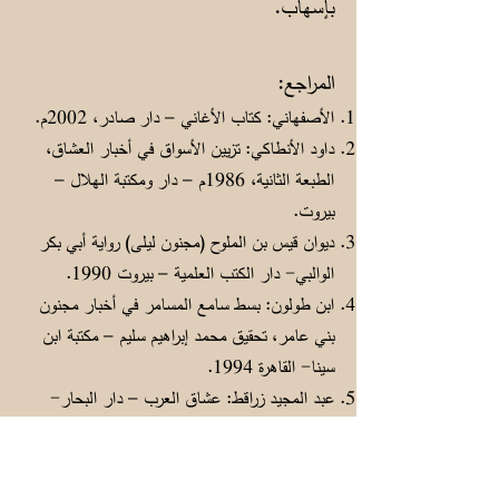
بإسهاب.
المراجع:
الأصفهاني: كتاب الأغاني – دار صادر، 2002م.
داود الأنطاكي: تزيين الأسواق في أخبار العشاق،
الطبعة الثانية، 1986م – دار ومكتبة الهلال –
بيروت.
ديوان قيس بن الملوح (مجنون ليلى) رواية أبي بكر
الوالبي- دار الكتب العلمية – بيروت 1990.
ابن طولون: بسط سامع المسامر في أخبار مجنون
بني عامر، تحقيق محمد إبراهيم سليم – مكتبة ابن
سينا- القاهرة 1994.
عبد المجيد زراقط: عشاق العرب – دار البحار-
بيروت، 1987م
الحب الخالد: قيس وليلى – دار الكتب العلمية-
بيروت.