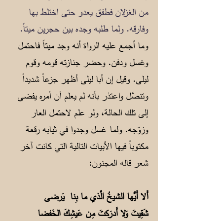
من الغزلان فطفق يعدو حتى اختلط بها
وفارقه. ولما طلبه وجده بين حجرين ميتاً.
وما أجمع عليه الرواة أنه وجد ميتاً فاحتمل
وغسل ودفن. وحضر جنازته قومه وقوم
ليلى. وقيل إن أبا ليلى أظهر جزعاً شديداً
وتنصَّل واعتذر بأنه لم يعلم أن أمره يفضي
إلى تلك الحالة، ولو علم لاحتمل العار
وزوّجه. ولما غسل وجدوا في ثيابه رقعة
مكتوباً فيها الأبيات التالية التي كانت آخر
شعر قاله المجنون:
أَلا أَيُّها الشيخُ الَّذي ما بِنا يَرضى
شَقِيتَ وَلا أَدرَكتَ مِن عَيشِكَ الخَفضا