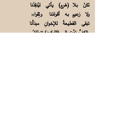
لكنْ بـلا (هَــرِمٍ) يـأتي ليُنقِذَنا
ولا زعـيمٍ بـه أقـوامُنا وثِقوا
10
تبقى القطيــعةُ للإخـوانِ مبدَأَنا
والكـفُّ مُدَّت إلـى (الليكودِ) تنطلقُ
يا بنتَ بـغـدادَ إنــي عاشقٌ ولِهٌ
لم يَـثــنِ حبّيَ (دولارٌ) ولا وَرِقُ
11
الشرح:
1. تأتلق: تلمع ، أفق: ناحية.
2. أضنى: أضعف وأهزل.
3. إنسان العين: بؤبؤها.
4. المها: بقر الوحش. الحَدَق : جمع حدَقَة وهي
العين (الإشارة إلى بيت الشاعر علي الجهم:
عيون المها بين الرصافة والجسرِ جلبن الهوى من
حيث أدري ولا أدري
5. هارون: هارون الرشيد.