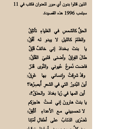
الذين قتلوا بدون أي مبرر للعدوان فكتب في 11
سبتمب 1996 هذه القصيدة.
الحقُّ كالشـمسِ فـي العَلياءِ تأتلِقُ
والظلمُ كـالليلِ لا يبـدو لـه أفُقُ
1
يا بنتَ بــــغــدادَ إني خائفٌ قَلِقٌ
طالَ الفِراقُ وأضنى قــلبيَ القَلَقُ
2
فاضـت دُموعُ عُيوني والنَّوى قَدَرٌ
وقدْ شرِقتُ وإنســاني بها غَرِقُ
3
أينَ البُدورُ التي في الشعرِ أُبصِرُها؟
أين المـها في رُبا بغدادَ والحدَقُ؟
4
يا بنتَ هـارونَ إني لستُ هاجرَكم
لا تحــسبيني مـع الأعداءِ أتَّفِقُ
5
تَضْرَى الذئـابُ عـلى أطفالِ أمّتِنا
من كـلِّ صوبٍ ومن أبوابِنا مَرقوا