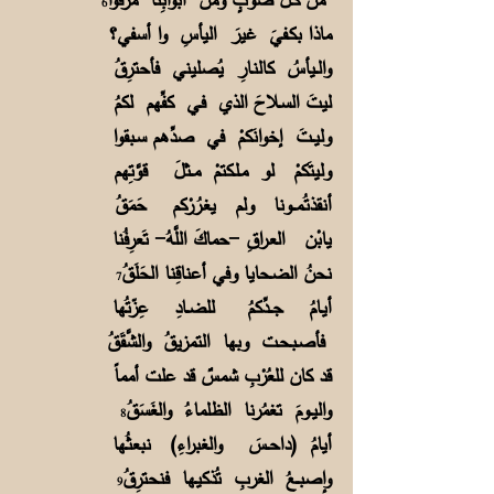
6
ماذا بكـفيَ غيرَ اليأسِ وا أسفي؟
والــيأسُ كالنـارِ يُصليني فأحترِقُ
ليتَ السـلاحَ الذي فـي كفِّهم لكمُ
وليــتَ إخوانَكمْ في صدِّهم سـبقوا
وليتَكمْ لو مـلـكتمْ مــثلَ قوَّتِهم
أنقذتُـمـــونا ولم يغـرُرْكم حَمَقُ
يابْن العـراقِ -حماكَ اللَّهُ- تَعرِفُنا
نحنُ الضـحايا وفي أعناقِنا الحَلَقُ
7
أيـامُ جـــدِّكمُ للضــادِ عِزّتُها
فأصـبـحـت وبها التمزيقُ والشَّقَقُ
قد كان للعُرْبِ شمسٌ قد علت أمماً
واليــومَ تغمُرنا الظلماءُ والغَسَقُ
8
أيامُ (داحــسَ والغبراءِ) نبعثُـها
وإصبــعُ الغربِ تُذكيـها فنحترِقُ
9