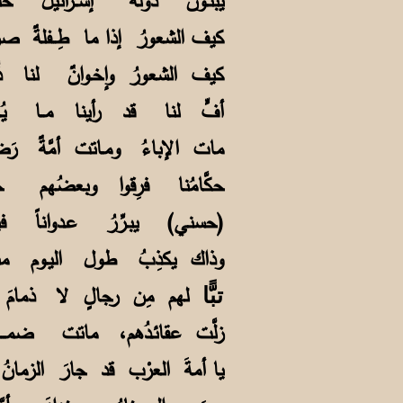
يبنـونَ دولةَ إســرائيلَ حُلمَ
كيف الشعورُ إذا ما طِــفلةٌ ص
كيف الشعورُ وإخـوانٌ لنا ذُ
أفٍّ لنا قد رأينا مــا يُـمـزِّ
مات الإباءُ ومـاتت أمَّةٌ رَض
حكَّامُنا فرِقوا وبعضُهم جَن
(حسني) يبـرِّرُ عـدواناً فيؤل
وذاك يكذِبُ طول اليـوم منط
لهم مِن رجالٍ لا ذما
تبًّا
زلَّت عقائـدُهم، ماتت ض
يا أمةَ العرْب قد جارَ الزما