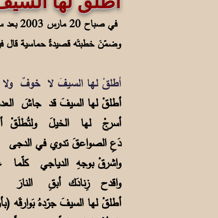
أطلق لها السيف
في صباح
وضمّنَ خطبتَه قصيدةً حماسية قال في
أطلقْ لها السيفَ لا خوفٌ ولا
أطلقْ لها السيفَ قد جاشَ ال
أسرجْ لها الخيلَ ولتُطلَقْ
دَعِ الصواعقَ تدوي في الدج
واشرقْ بوجهِ الدياجي كلّما 
واقدح زِنادَك أبقِ النارَ ل
أطلقْ لها السيفَ جرّدهُ بَوارقَ