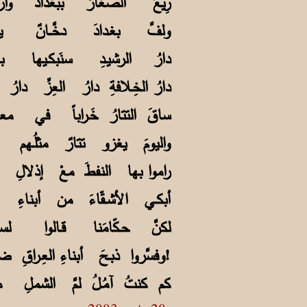
رِيعَ الصغارُ ببغدادَ وأرَّقــ
ولفَّ بغـدادَ دخَّــانٌ يغلِّ
دارُ الرشيـدِ سنَبكـيها 
دارُ الخِـلافةِ دارُ العِز
ساقَ التتارُ خَـراباً في معالِ
واليومَ يغزو تتارٌ مثلُـهم 
راموا بها النفطَ معْ إذلالِ أمّ
أبكـي الأشـقّاءَ من أبناءِ أمَّ
لكنَّ حـكّامَنا قـالوا لسـيّد
بأنه قـدرٌ، أو أنه الأجــلُ!
وفسَّروا ذبـحَ أبناءِ العِـراقِ 
كم كنتُ آمُـلُ لمَّ الشملِ مقت