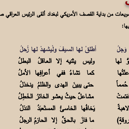
 20 مارس 2003 بعد سويعات من بداية القصف الأمريكي لبغداد ألقى الرئيس الع
ها:
 وَجلُ أطلقْ لها السيفَ ولْيشهدْ لها زُحلُ
عدوُّ لها وليس يثنيه إلا العـاقلُ البطلُ
 أعنّتُها كما تشاءُ ففي أعرافِها الأملُ
ى حُمماً حتى يبينَ الهدى والظلمُ ينخذلُ
عَتمتْ مشاعلٌ حيثُ يعشو الخائرُ الخَطِلُ
اهبةً يَخافُها الخاسئُ المستَعبَدُ النذلُ
ه (بأروقةٍ) ما فازَ بالحـقِّ إلا الحازمُ الرجلُ