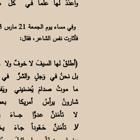
واعدُدْ لها علماً فـي كلِّ 
فأثارت نفس الشاعر، فقال:
أطلقْ لها السيفَ لا خوفٌ ولا وَجلُ) قد قال صدامُ والنيرانُ تَشتعِلُ)
بل نحنُ في وَجلٍ والشرُّ في ع
ما موتُ صدامَ يُضنيني ويَفج
شارونُ يرأسُ أمريكا بعصــ
لا تأمَننَّ عـدوًّا جـــــاءَ ينه
تأمَننَّ حَــقوداً جـاءَ ي
لا