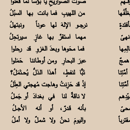
ـهم
صوتُ الصواريخِ يا بؤساً لما فعلوا
فُـها
من اللهيبِ فما بانت بها السبُلُ
بـأفئدةٍ نرجــو الإلهَ لها عوناً ونبتهلُ
ِّ دارُ نهىً مهما استقرَّ بها غازٍ سيرتحِلُ
مِها
فما محَوها وبعدَ الغزوِ قد رحلوا
همجٌ
عبرَ البحارِ ومن أوطاننا حَمَلوا
َتِنا
تَبًّا لنفطٍ، أهـذا الـذلُّ يُحــتَمَلُ؟
تِنا
إذْ قد حَزِنتُ وهاجت مُهجتي العِلَلُ
ِهـم
لا ناقةٌ لنا في بغدادَ أو جَملُ
ضحىً
رباً
واليومَ نحنُ ولا شملٌ ولا أملُ