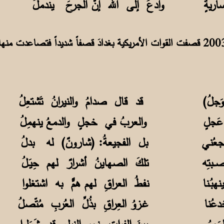
ساريةٍ وادعُ إلى الله إنَّ الجرحَ يندملُ
وفي مساء يوم الجمعة 21 مارس 2003 قصفت القوات الأمريكية بغدادَ قصفاً شديداً ف
َجلٍ
والعربُ في خجلٍ والدمعُ ينهمِلُ
عُني
بل الفجيعةُ: (شارونٌ) له بدلُ
بتِه
تلكَ الصهاينُ أشرارٌ لهم حِيَـلُ
بُـنا
نفطُ العراقِ لهم همٌّ به اشتغلوا
خدعُنا غـزوُ العِراقِ بذُلِّ العُربِ مُتّصلُ