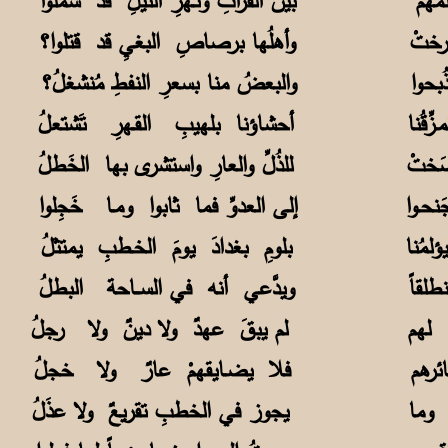
همُ
بينَ الفراتِ ونـهرِ النيلِ قد شَمَلوا
رختْ
وأهلُها برصاصِ البغيِ قد قتلوا؟
بحوا
والبعضُ منا بسعرِ النفطِ مُنشغلُ؟
قُنا
أحشاؤنا بلهيبِ القـهرِ تَشتعلُ
َختْ
للذُلِّ والعارِ واستشرى بها الخَطلُ
حـوا
إلى العدوِّ فما ثابوا ومـا خَجِلوا
مُنا
بلومِ بغدادَ يومَ الخـطبِ يمتثلُ
لقاً
ويدَّعي أنه في الســاحة البطلُ
مَ لهم لم يبقَ عهدٌ ولا دينٌ ولا رجلُ
مـــائرهم فلا يضـايقهمْ عارٌ ولا خجلُ
نُ وما
يجوز في الخطبِ تقريعٌ ولا عذَلُ