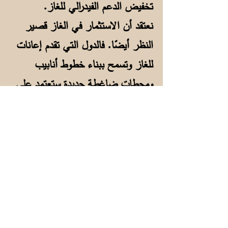
تخفيض الدعم الفيدرالي للغاز.
نعتقد أن الاستثمار في الغاز قصير
النظر أيضًا. فالدول التي تقدم إعانات
للغاز وتسمح ببناء خطوط أنابيب
ومحطات ضاغطة جديدة ستعتمد على
الغاز لسنوات قادمة في الوقت الذي
تفتقد فيه فرص الاستثمار في مصادر
الطاقة المتجددة. المشكلة الحقيقية في
التكسير للزيت الصخري إذن، هي أنه
يديم نظام الطاقة القائم على الكربون
ويؤخر الانتقال إلى اقتصاد خالٍ من
الكربون.