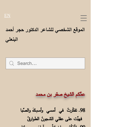
EN
الموقع الشخصي للشاعر الدكتور حجر أحمد
البنعلي
عمُّكم الشيخ صقر بن محمد
98. تفكّرتُ في أمسي وأمـسِكَ والصِّبا
فهبَّت على عقلي الشجونُ الطوارقُ