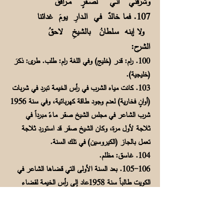
وشرَّفني أنـي لصــقرٍ مــرافقُ
107. فما خالدٌ في الــدارِ يومَ غدائنا
ولا إبنه سـلـطانُ بالشـيخِ لاحقُ
الشرح:
100. رام: قدر (خليج) وفي اللغة رام: طلب. طرى: ذكرَ
(خليجية).
103. كانت مياه الشرب في رأس الخيمة تبرد في شربات
(أوانٍ فخارية) لعدم وجود طاقة كهربائية، وفي سنة 1956
شرب الشاعر في مجلس الشيخ صقر ماءً مبرداً في
ثلاجة لأول مرة، وكان الشيخ صقر قد استورد ثلاجة
تعمل بالجاز (الكيروسين) في تلك السنة.
104. غاسق: مظلم.
105-106. بعد السنة الأولى التي قضاها الشاعر في
الكويت طالباً سنة 1958عاد إلى رأس الخيمة لقضاء
الإجازة الصيفية، فزار الشيخ صقراً للسلام عليه في
مجلسه، ولمّا قام للتوديع، أمره الشيخ بالجلوس. فجلس
صامتاً، ثم التفت إليه الشيخ قائلاً: "إذا أردت أن تذهب،