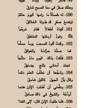
99. فأذكُرُ إخـواناً وآبــاءَ جــيلِنا
وعمُّك صقرٌ في سنا الصبحِ شارقُ
100. له خَصلَةٌ ما رامـها اليومَ حاكمٌ
تواضعُ صقرٍ قـد طـــرتهُ الخلائقُ
101. أتيناهُ أطفالاً فـقـامَ مُـرحِّــباً
كأنَّا وفــودٌ أرسلتـها المـناطقُ
102. وكنتُ أقـودُ الصحبَ يوماً مسلِّماً
فما صـدَّنا حــرَّاسُهُ والعَـوائقُ
103. فذُقـتُ بذاكَ اليـومِ ماءً مثـلّجاً
فجمّد أسنـاني بثــلـجٍ يضـايقُ
104. وشجَّعنا أن نـطلُبَ العلــمَ دائماً
وقالَ بأنَّ الجـهلَ كالليلِ غـــاسقُ
105. وعلَّمني أن أطــلبَ الإذنَ عندما
أودِّعُهُ والشــيخُ في ذاكَ صـادقُ
106. فلما طلبتُ الإذنَ قـال: "إلى الغدا"