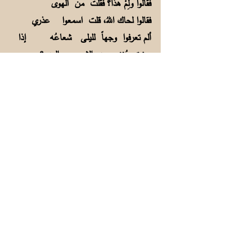
فقالوا ولِمْ هذا؟ فقلت من الهوى
فقالوا لحاك اللهُ، قلت اسمعوا عذري
ألم تعرفوا وجهاً لليلى شعاعُه إذا
برزت يُغني عن الشمسِ والـبدرِ؟
الصلا: الدفئ، وصليت اللحم: شويته.
لحاك: لامك، واللِّحاء والمُلاحاة: الملامة.
فهو يصف قلبه بالرقة وقلب ليلى بالقسوة
لأنها بَعدت عنه:
فؤادي بين أضلاعي غريبُ
ينادي من يُحبُّ فلا يُجيبُ
أحاطَ به البلاءُ فكلَّ يومٍ
تقارعه الصبابة والنحيبُ
لقد جلب البلاءَ عليّ قلبي