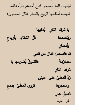
ليلتهم، فلما أصبحوا قدح أحدهم ناراً، فكلما
التهبت أطفأتها الريح والمطر فقال المجنون:
يا مُوقدَ النارِ يُذكيها
ويُخـمدها قُرُّ الشتاءِ بأريـاحٍ
وأمطارِ
قم فاصطلِ النارَ من قلبي
مضَرَّمةً فالشوقُ يُضرمها يا
مُوقدَ النارِ
رُدّ المطيَّ على عيني
ومِحجرها تروي المطيَّ بدمعٍ
مُسبِلٍ جارِ
القر: البرد.