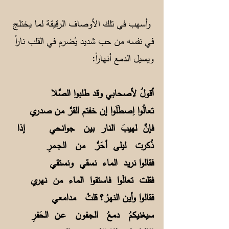
وأسهب في تلك الأوصاف الرقيقة لما يختلج
في نفسه من حب شديد يُضرم في القلب ناراً
ويسيل الدمع أنهاراً:
أقولُ لأصحابي وقد طلبوا الصَّلا
تعالُوا اِصطَلَوا إن خفتم القرَّ من صدري
فإنَّ لهيبَ النار بين جوانحي إذا
ذُكرت ليلى أحَرُّ من الجــمرِ
فقالوا نريد الماء نسقي ونستقي
فقلت تعالَوا فاستقوا الماء من نهري
فقالوا وأين النهرُ؟ قلتُ مدامعي
سيغنيكمُ دمعُ الجـفون عـن الحَفرِ