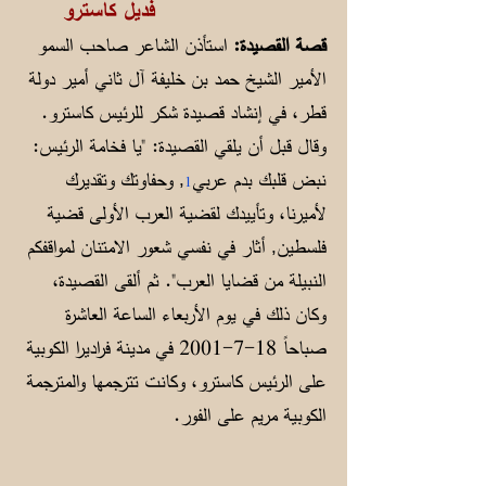
فديل كاسترو
قصة القصيدة:
استأذن الشاعر صاحب السمو
الأمير الشيخ حمد بن خليفة آل ثاني أمير دولة
قطر، في إنشاد قصيدة شكر للرئيس كاسترو.
وقال قبل أن يلقي القصيدة: "يا فخامة الرئيس:
نبض قلبك بدم عربي
, وحفاوتك وتقديرك
1
لأميرنا، وتأييدك لقضية العرب الأولى قضية
فلسطين, أثار في نفسي شعور الامتنان لمواقفكم
النبيلة من قضايا العرب". ثم ألقى القصيدة،
وكان ذلك في يوم الأربعاء الساعة العاشرة
صباحاً
18-7-2001
في مدينة فراديرا الكوبية
على الرئيس كاسترو، وكانت تترجمها والمترجمة
الكوبية مريم على الفور.