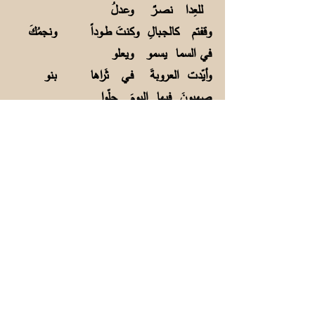
للعِدا نصــرٌ وعـدلُ
وقفتم كالجـبالِ وكنتَ طــوداً ونجمُكَ
في السما يسمو ويعلو
وأيّدت العروبةَ فـي ثَراها بنو
صهيونَ فيها اليومَ حلّوا
يكافحُ شعبُنا فـي كلِّ يــومٍ ويرمي
الصخرَ شبَّانٌ وطِفلُ
فتقصِفُهم صواريــــخٌ و(فَنْتُمْ) وقلبُ
الطــفلِ لا يثنيهِ قتلُ
ضحايا الغدرِ لا تخفى ولـكنْ نهارُ
الحــقِّ للظـلاّمِ ليلُ
فدمْ يا فضلُ واخطبْ فــي إباءٍ فصـدقُك
واعـــتزازُكَ لا يُمَلُّ
الشرح:
1. قال الشاعر للرئيس كاسترو في زيارة سابقة: