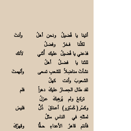
أتينا يا فُضيلُ ونحن أهلُ وأنتَ
لكلّـنا فــخـرٌ وفضلُ
فدَعني يا فُضيلُ عليك أُثني لأنك
للثـنا يا فضـــلُ أهلُ
نشأتَ مناضِلاً للشعبِ تسعى وألهمتَ
الشـعوبَ وأنت كهلُ
لقد طال الحِصارُ عليكَ دهراً فلم
تركعْ ولم يُرهِبكَ عــزلُ
وكسّر( كَسْتِرو) أعــناقَ ذُلٍّ فليسَ
لمثلهِ في النـاسِ مثلُ
فأنتم قاهرُ الأعداءِ حــــقًّا وقهرُكَ