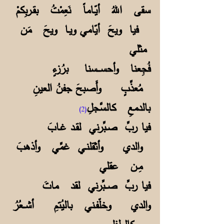
سقى اللهُ أيّـاماً نَعِمْتُ بقـربِكمْ
فيا ويحَ أيّامي ويـا ويحَ مَن
مثلي
فُجِعنا وأحســـسنا برُزءٍ
مُعذِّبٍ وأَصبحَ جفنُ العينِ
بالدمعِ كالسَّجلِ
(2)
فيا ربِّ صـبِّرني لقـد غـابَ
والدي وأثقلنـي غمِّي وأذهبَ
مِـن عقلي
فيا ربِّ صــبِّرني لقد ماتَ
والدي وخلّفـني باليُتمِ أشــعُرُ