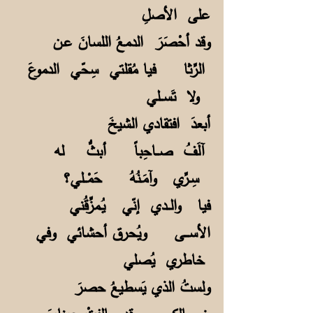
على الأصلِ
وقد أحْصَرَ الدمعُ اللسانَ عـن
الرِّثا فيا مُقلتي سِحّي الدموعَ
ولا تَســلي
أبعدَ افتقادي الشيخَ
آلَفُ صــاحِباً أبثُّ له
سِـرِّي وآمَـنُهُ حَمْــلي؟
فيا والــدي إنّي يُـمزِّقُني
الأســـى ويُحرق أحشائي وفي
خاطري يُصلي
ولستُ الذي يَسطيعُ حصرَ