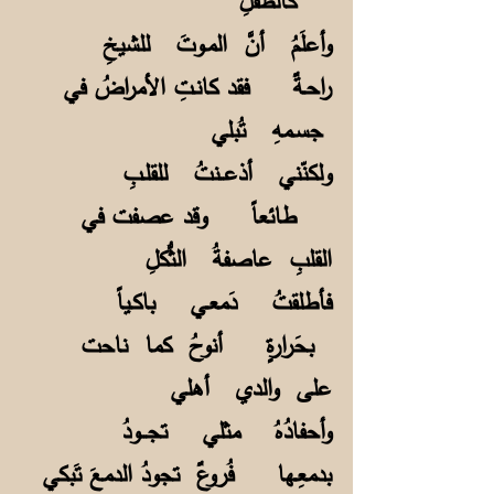
كالطفلِ
وأعلَمُ أنَّ المـوتَ للشيخِ
راحـةٌ فقد كانـتِ الأمراضُ في
جسـمهِ تُبلي
ولكنّني أذعــنتُ للقلـبِ
طائعاً وقد عصفت في
القلبِ عاصفةُ الثُّكلِ
فأطلقتُ دَمعـي باكـياً
بحَرارةٍ أنوحُ كما ناحت
على والدي أهلي
وأحفادُهُ مثلي تجـــودُ
بدمعِـها فُروعٌ تجودُ الدمعَ تَبكي