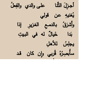
أجــزِلَ الثَّنا علـى والدي والفِعلُ
يُغنيهِ عـن قولي
وأَشرَقُ بالدمــعِ الغـزيرِ إذا
بَدا خَيالٌ له في البـيتِ
يجلِسُ للأهـلِ
سأُبصِرُهُ قُربي وإن كان قــد
نأى سأُبصـرُه بالعـينِ
والقـلبِ والعقلِ
تُؤَرِّقُنـي الذكـرى إذا لاح
طيفُه فأذكرُ مــا يتلو علينا
وما يُملي