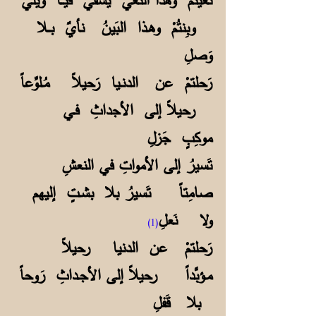
وبِنتُمْ وهـذا البَينُ نأيٌ بــلا
وَصلِ
رَحلتمْ عن الدنـيا رَحيلاً مُـلوِّعاً
رحيلاً إلى الأجداثِ فـي
موكِبٍ جَزلِ
تَسيرُ إلى الأمواتِ في النعشِ
صامِتاً تَسيرُ بلا بشـتٍ إليهم
ولا نَعلِ
(1)
رَحلتمْ عن الدنيا رحيلاً
مـؤبَّداً رحيلاً إلى الأجـداثِ رَوحاً
بلا قَفلِ