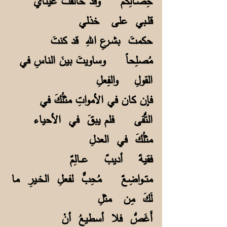
خِصـالِكم وقد حالفتْ عينايَ
قلـبي على خذلي
حكمتَ بشـرعِ اللهِ قد كنتَ
مُصلِحاً وساويتَ بينَ الناسِ في
القولِ والفِعلِ
فإن كان في الأمواتِ مثلُكَ في
التُّقى فلم يبقَ في الأحياء
مثلُكَ في العدلِ
فقيهٌ أديبٌ عــالِمٌ
متــواضِعٌ مُحِبٌّ لفعلِ الخـيرِ ما
لَكَ مِن مثلِ
أَغَصُّ فلا أسطيعُ أنْ