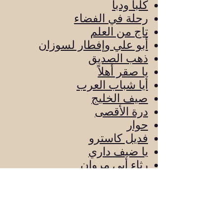
كلبا ودبا
رحلة في الفضاء
تاج من العلم
أبو علي وإفطار لسوزان
ذهب الصديق
يا صقر أهلاً
أيا شباب العرب
صيف الخليج
درة الأقصى
حوار
فديل كاسترو
يا ضيف داري
رثاء أبي مروان
جنين
رثاء والدي
غاب والدي
عشاق العرب