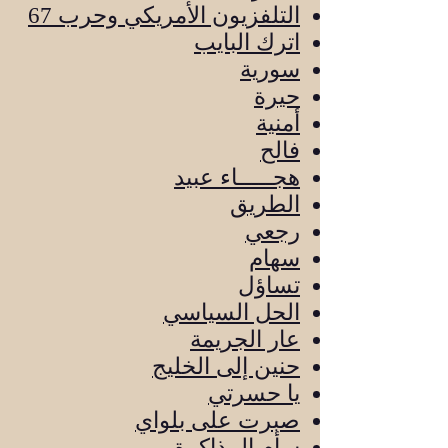
التلفزيون الأمريكي وحرب 67
اترك البايب
سورية
حيرة
أمنية
فالح
هجـــــاء عبيد
الطريق
رجعي
سهام
تساؤل
الحل السياسي
عار الجريمة
حنين إلى الخليج
يا حسرتي
صبرت على بلواي
سأم المذاكرة