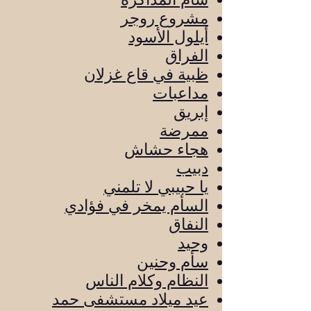
مشروع روجر
أيلول الأسود
الفراق
ظبية في قاع غزلان
مداعبات
إبريق
ممرضة
هجاء حشاش
دبيب
يا حبيبي لا تلمني
السأم يمخر في فؤادي
النفاق
وحيد
سأم وحنين
النظام وكلام الناس
عيد ميلاد مستشفى حمد