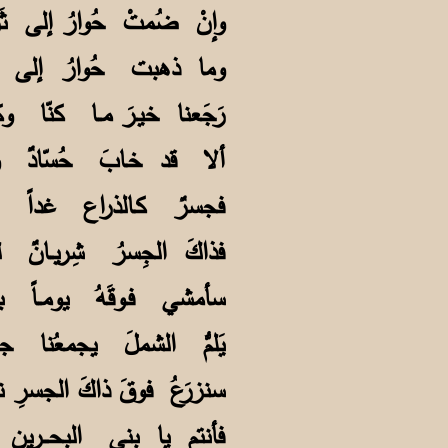
وإنْ ضُمتْ حُوارُ إلى ث
وما ذهبت حُوارُ إل
رَجَعنا خيـرَ مــا كنّ
ألا قد خـابَ حُسّادٌ 
فجسرٌ كـالذراع غداً 
فذاكَ الجِسرُ شِريــا
سأمشي فـوقَهُ يومــاً
يَلمُّ الشملَ يجمعُن
سنزرَعُ فوقَ ذاكَ الجس
فأنتم يا بني البحـــر