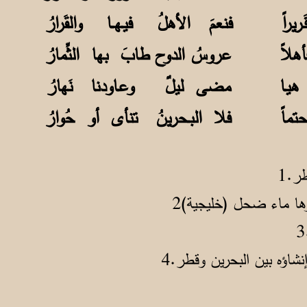
ريراً فنعمَ الأهلُ فيـهــا والقَرارُ
هلاً عروسُ الدوح طابَ بها الثِّمارُ
ـن هيـا مضى ليلٌ وعـاودنا نَهارُ
 حتماً فلا البـحرينُ تنأى أو حُوارُ
ر.1