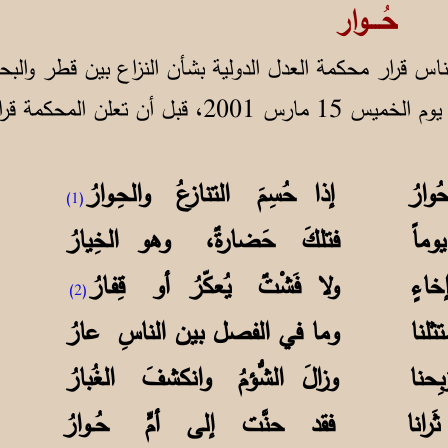
ر
ناس قرار محكمة العدل الدولية بشأن النزاع بين قطر وال
 حُوارُ إذا حُسِمَ التنازعُ والحِـوارُ
(1)
ِ يوماً فتلكَ حَضارةٌ، وهو الخِيارُ
 إخاءٍ ولا فَشْتٌ يُعكّرُ أو قِفـارُ
(2)
تثلنا وما في الفصل بين الناسِ عارُ
رَبِحنا وزالَ الشُّؤمُ وانكشفَ الغُبارُ
إلى ثَرانا فقد حنَّت إلى أمٍّ حُــوارُ