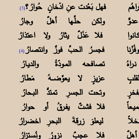
َراهُم فهل بَعُدت عنِ ادْخانٍ حُوارُ؟
(3)
ى عدوٍّ ولكن حلَّـها أهلٌ وجارُ
ا وكـانوا فلا عَذَلٌ يثارُ ولا اعتذارُ
وفُزْنا فجسرُ الحبِّ فوزٌ وانتصارُ
(4)
نـراهُ تصافحه المـودّةُ والديـارُ
نٌ لقلبٍ عزيزٍ لا يعوِّضـــهُ مَطارُ
 بفخرٍ وتحت الجسرِ تمتدُّ البـحارُ
ا جميـعاً فلا فشتٌ يفـرقُ أو حوارُ
رِ نخلاً ليعلوَ زرقةَ البحرِ اخضرارُ
ينِ أهلٌ فلا عجبٌ نزورُ ونُسـتزارُ