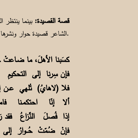
حُـــوا
قصة القصيدة:
بينما ينتظر ال
الشاعر قصيدة حوار ونشرها يوم الخميس 15 مارس 2001، قبل أن تعلن المحكمة قرارها حول الجزيرة بيوم واحد.
كسَبنا الأهلَ، ما ضـاعتْ
فإن سِرنا إلى التحكيم
فلا (لاهايُ) تُلهي عــن
ألا إنّا احتكمـنا فام
إذا فُصلَ النِّزاعُ فقد 
فإنْ ضُمّتْ حُـــوارُ 