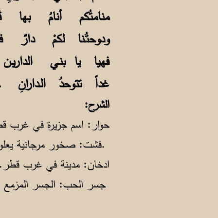
منامتُكم أنامُ بها قَـ
ودوحتُـنا لكمْ دارٌ فأ
فهيا يا بنـي الداري
غداً تتوحدُ الـدارانِ
الشرح:
حوار: اسم جزيرة في غرب قط
فشت: صخور مرجانية يعلوها ماء ضحل (خليجية)2.
ادخان: مدينة في غرب قطر.3
جسر الحب: الجسر المزمع إنشاؤه بين البحرين وقطر.4