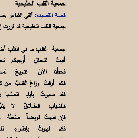
جمعية القلب الخليجية
قصة القصيدة:
جمعية القلب الخليجية قد قررت إق
جمعيةَ القلـبِ ما في القلب
أتيتُ للـحـفلِ أُزجيكم تحـ
فحفلُنا الآنَ تتــويجٌ لمـ
فكم أرِقتُ وزاغَ القلــبُ م
فقد صبوتُ بأيامِ الصِّـــبا
فللشبابِ انطــلاقٌ لا يثـبّ
فإن نَسِيتُ قـريضاً صُغتُهُ 
فكم لهـوتُ بإطــراءٍ لفـا