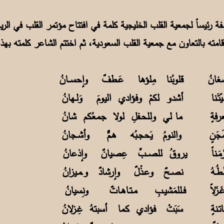
امته بالتعاون مع جمعية القلب السعودية، ثم اختتم الشاعر كلمته بهذ
ِ أضغانُ قلوبُنا مِلؤها عَـطفٌ وإحســانُ
يّتَـنا أشدو لكمْ وفؤادي اليومَ وَلـهانُ
ـعرفةٍ ما لي وللحـفلِ لولا جمعُكم شانُ
ن شَجَنٍ والنومُ يَحجـبُه هـمٌّ وأشـجانُ
 زَمَـناً يروقُ للصــبِّ عِصيانٌ وإذعانُ
ِـطُـهُ نصـحٌ وعـذْلٌ وإرشادٌ وـمـيزانُ
غَـزَلاً فـللمَشيـبِ مـتـاهـاتٌ ونِسيانُ
تـنةٍ سَبَتْ فؤادي كما أسبتهُ غِـزلانُ