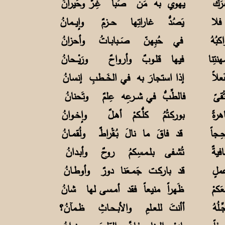
 شرَكٌ يهوي به مَن صَبا غِـرٌّ وحَيرانُ
وبِ فلا يَصُدُّ غاراتِها حــزمٌ وإيــمانُ
واكبُهُ في حُبِهنّ صَــبابـاتُ وأحزانُ
لمهنتِنا فيها قلـوبٌ وأرواحٌ ورَيْــحانُ
ُنفَعلاً إذا استجارَ به في الخَــطبِ إنسانُ
َ تُقىً فالطِّبُّ في شــرعِه عِلمٌ وتَحنانُ
ـــاهرةً بوركـتُمُ كلُّـكمْ أهـلٌ وإخـوانُ
 وحِـجاً قد فاقَ ما نالَ بُـقْراطٌ ولُقمـانُ
شـافيةٌ تُشـفى بلـمـسِكمُ روحٌ وأبـدانُ
في عملٍ قد باركـت جَمـعَنا دورٌ وأوطـانُ
معَكمْ ظَهراً منيعاً فقد أمـسى لها شانُ
بجِّـلُهُ أأنتَ للعـلمِ والأبـحـاثِ ظـمآنُ؟