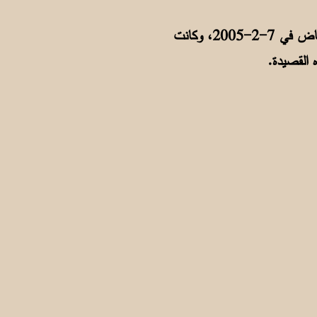
ألقى الشاعر بصفة رئيساً لجمعية القلب الخليجية كلمة في افتتاح مؤتمر القلب في الرياض في 7-2-2005، وكانت
ه القصيدة.