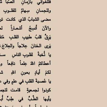
فللغـواني بأزمـانِ الصِّبا
وللحِـسانِ سِـهامٌ للقلــــ
مضى الشبابُ الذي كانــت ت
والآنَ أَنسِجُ أشعـــاراً 
يَرِقُّ قلبُ طبيبِ القلــبِ م
يَرى الحَنانَ عِلاجاً والعِلاج
يا نُُخبةً لقلـوبِ الناسِ سـ
أعطاكمُ اللهُ عِلماً نافِـعاً
لكـمْ أيـادٍ بعـونِ اللهِ 
يا عُصـبةَ القلبِ في علمٍ و
كونـوا لجمـعيةٍ قامــت لتج
يأيـها الطَّــبُّ في طِبٍّ أُ