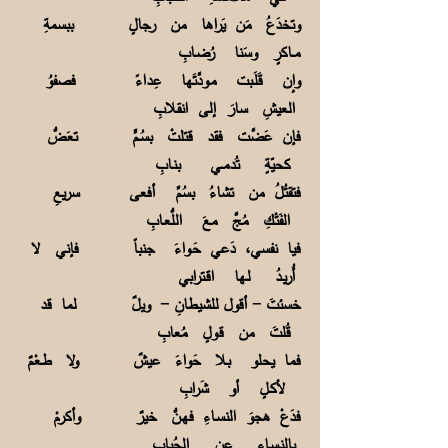
وتخدَعُ مَن يَراها من رجالٍ ببسمةِ
مــاكرٍ وسَنا رُضـابِ
وإن قَلَـبت مـودَّتَها عِداءً فصفوُ
العيشِ سارَ إلى انقـلابِ
فإن عَضَّت فقد قتلتْ بسُـمٍّ تعَضُّ
كحيّةٍ تُدمــي بنـابِ
فتقتُلُ من تشاءُ بسُمِّ أفعى سريعِ
الفَتْـكِ مُجَّ معَ اللُّعـابِ
فيا نفسي، دَعي حَـواءَ جنباً فإني لا
أُريـدُ لـها اقـترابي
خسئتَ - أقول للشيطانِ - ويلٌ لما قد
قُلتَ من قـولٍ مُعابِ
فما يحلو بـلا حَواءَ عيشٌ ولا طـعْمٌ
لأكـلٍ أو شَرابِ
فدَعْ هجوَ النسـاءِ فهـنُّ خيرٌ وأكرمْ
بالنـسـاءِ عنِ الحُبابِ