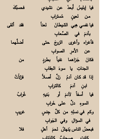
فيا إبليسُ أَبعدْ عـن نشيدي فحسبُكَ
مــن لعينٍ مُسترابِ
فيا نفسي هِبي الشيطانَ لعناً فقد ألـقى
بآدمَ في الصِّعابِ
فأغراه وأغرى الزوجَ حـتى أضلَّـهما
عـن الأمرِ الصوابِ
فكانَ جَـزاهما نفـياً بطردٍ من
الجنـاتِ يا سوءَ العِقابِ
إذا قد كـان آدمُ زلَّ أصـلاً فزلاّتُ
ابــنِ آدمَ كالتـرابِ
فيا أســفاً لآدمَ أو بَـنيهِ غُرابُ
السوءِ دلَّ عـلى خَرابِ
وكم في نسلِهِ من كلِّ جِنسٍ غريبٍ
في السؤالِ وفـي الجَوابِ
فبعضُ الناس يَنهشُ لحمَ أهلٍ فلا
كانت صِــحابٌ كالذئابِ