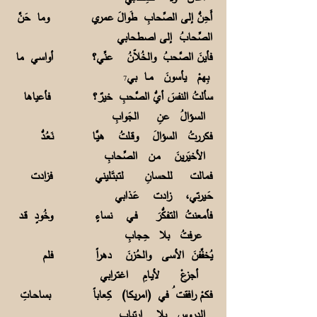
أَحِنُّ إلى الصِّحابِ طَوالَ عمري وما حَنَّ
الصِّحابُ إلى اصطحابي
فأينَ الصَّحبُ والخُلاّنُ عنِّي؟ أواسي ما
بِهمْ يأسونَ مــا بي
7
سألتُ النفسَ أيُّ الصَّحبِ خيرٌ؟ فأعياها
السـؤالُ عنِ الجَوابِ
فكررتُ السؤالَ وقـلتُ هيَّـا نَعُـدُّ
الأخيَرينَ مـن الصِّحابِ
فمالت للحسانِ لتـبتَـليني فزادت
حَـيرتي، زادت عَـذابي
فأمعنتُ التـفكُّرَ فـي نساءٍ وخُودٍ قـد
عرفتُ بلا حِجابِ
يُخفِّفنَ الأسى والحُزنَ دهراً فلم
أجزعْ لأيـامِ اغتـرابي
فكمْ رافقت ُ في (امريكا) كِعاباً بساحـاتِ
الدروسِ بلا ارتيابِ