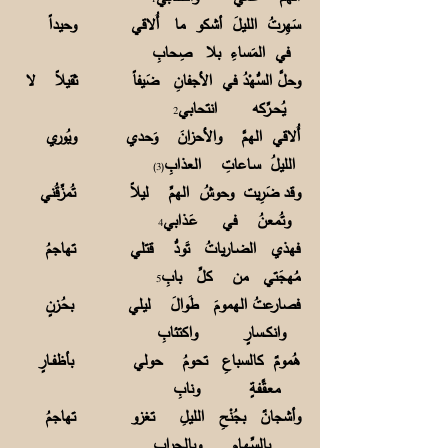
سَهِرتُ الليلَ أشكو ما أُلاقي وحيداً
في المَساءِ بلا صِحابِ
وحلَّ السُّهْدُ في الأجفانِ ضَيفاً ثقيلاً لا
يُحــرِّكه انتحابي
2
أُلاقي الهمَّ والأحزانَ وَحدي ويُوري
الليلُ سـاعاتِ العذابِ
(3)
وقد ضَرِيت وحوشُ الهمِّ ليلاً تُمزِّقُني
وتُمعنُ في عَـذابي
4
فهذي الضـارياتُ تَودُّ قتلي تهاجمُ
مُهجَتي من كلِّ بابِ
5
فصارعتُ الهمومَ طَوالَ ليلي بحُـزنٍ
وانكــسارٍ واكتئابِ
هُمومٌ كالسباعِ تحومُ حولي بأظفــارٍ
معـقَّـفـةٍ ونابِ
وأشجانٌ بجُنْحِ الليلِ تغزو تهاجمُ
بالسِّهـامِ وبالـحِرابِ