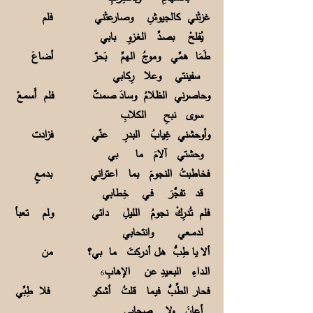
غزتْني كالجيوشِ وصارعتْني فلم
يُفلحْ بصـدِّ الغـزوِ بابي
طَمَا همِّي وموجُ الهمِّ بَحرٌ أضاعَ
سفينتي وعلا رِكابي
وحاصرني الظلامُ وسادَ صمتٌ فلم أَسمعْ
سوى نبحِ الكلابِ
وأوحشني غِيابُ البدرِ عنّي فزادت
وحشتي آلامَ ما بي
فخاطبتُ النجومَ بما اعتراني بدمعٍ
قد تفجَّرَ فـي خِطابي
فلم تُدرِكْ نجومُ الليلِ دائي ولم تعبأ
لدمــعي وانتحابي
ألا يا طِبُّ هل أدركتَ ما بي؟ من
الـداءِ البعـيدِ عن الإهابِ
6
فحار الطِّبُّ فيما قلتُ أشكو فلا طِبِّي
أعانَ ولا صِحابي