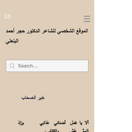
EN
الموقع الشخصي للشاعر الدكتور حجر أحمد
البنعلي
خير الصحاب
ألا يا نفسُ أضناني عَذابي وزادَ
الهمُّ غَمِّي واكتئابي
1