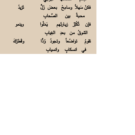
فكنْ سَهلاً وسامِحْ بعـضَ زَلٍّ تَزيدُ
محــبةً بين الصِّحابِ
فإن تُكْثِرْ زيــارتَهم يَـمَلّوا وينمو
الشوقُ مـن بعدِ الغِيابِ
تقومُ تواضُعاً وتـجودُ وُدًّا وقَطرُكَ
في انسـكابٍ وانسيابِ
يزيدُ الصحْبُ لو قد كنتَ سَهلاً وتَبعُدُ
عن عِـتابٍ أو عِقابِ
فما في نسلِ آدمَ من صـديقٍ مودّتُه
تَدومُ لـدى الصِّـعابِ
فماءُ النهرِ يَجري فـي سُهولٍ ولا يعلو
الجبالَ ولا الـروابي
فقلت لها بأني ذاكَ حــقًّا وهم -يا
نفسُ- قد ملّوا اقترابي
فهاتي صاحباً يَرضـى بقُربي بلا
هجرٍ يلوحُ ولا اجتنابِ