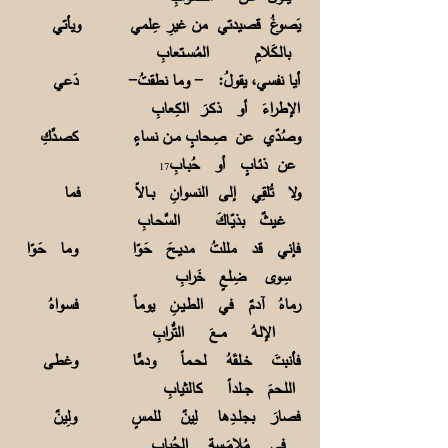
يَصوغُ قصيدتي من غيرِ عِلمي ويأتي
بالـكَلامِ المُســتعابِ
أيا نفسي، يقولُ: - وما نطقتُ- دَعي
الإطراءَ أو ذكـرَ الكِعابِ
وصُدّي عن صِـحابٍ مــن نساءٍ كصـدِّكِ
عن ذئـابٍ أو حُبـابِ
17
ولا تُلقِي إلى النسوانِ بــالاً فما
غـيثٌ بذيّـاكَ السَّحـابِ
فإني قد مللتُ مديــحَ حَـوّا وما حَـوّا
سِـوى ضِلعٍ خَرابِ
رماهُ آدمٌ في الطـيــنِ يوماً فسـواهُ
الإلـهُ مــعَ التُّرابِ
فأنبتَ خـلـقَهُ لحــماً ودمًّا وغطى
اللـحمَ جــلداً كالثيابِ
فصارَ بجلــدِها لِينٌ للمسٍ ولِينٌ
فـي مُلامَــسةِ الحُبابِ