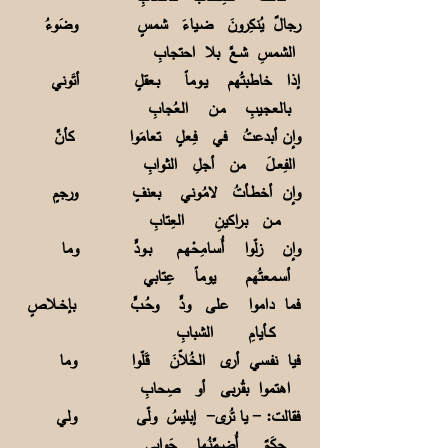
رجالٌ يُنكِرونَ ضـياءَ شمسٍ وضَوءُ
الشمسِ شـعَّ بلا احتجابِ
إذا خاطبتُهم يــوماً بـعقلٍ أتَوني
بالعجـيبِ مـن العُجابِ
وإن أبدعتُ في فِـعلٍ تعامَوا كأنَّ
الفِعــلَ من أجلِ الثـوابِ
وإن أخطـأتُ لامُـوني بعنفٍ ورجمٍ
مــن بـراكينِ العِتابِ
وإن زلّوا أُسـامِحْهـم بــودٍّ وما
أسـمعتُهم يوماً عِتابي
فما داموا على ودٍّ وحُــبٍّ بإخــلاصٍ
كــأيامِ الشبابِ
فيا نفـسي أرى الخُلاّنَ قَلّوا وما
اهتموا بقُـربى أو صِحابِ
فقالت: - يا تُرى- إبليسُ ولّى ولي
حِكَمٌ أُضــمِّنُها جَوابي