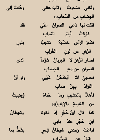
ولكني صَحوتُ وثابَ عقلي وعُدتُ إلى
الهِضابِ من السَّحابِ
15
فقلت لها دَعي النسوانَ عنّي فقد
فـارقتُ أيـامَ الشبابِ
فشَعرُ الرأسِ خضَّـبَهُ مَشيبٌ بلونِ
الزَّهرِ عن لونِ الغُـرابِ
فصار الزَّهرُ لا الغِربانُ شؤْماً لدى
النسوانِ من بعدِ الخِضابِ
فحسبيْ اللهُ أبعَدَهُـنَّ شَيْبي ولو أنَّ
الفؤادَ بِهِـنَّ صـابِ
فأهلاً بالمَشـيبِ وما جَـناهُ (رَضِيتُ
من الغنيمةِ بالإيابِ)
16
كذا قال ابنُ حُجْرٍ إذ ذكــرنا وشيطانُ
ابنِ حُجْرٍ عندَ بـابي
فباغَتَ وَحدتي شيطانُ شِـعرٍ يشُطُّ بما
يقولُ عـن الصَّـوابِ