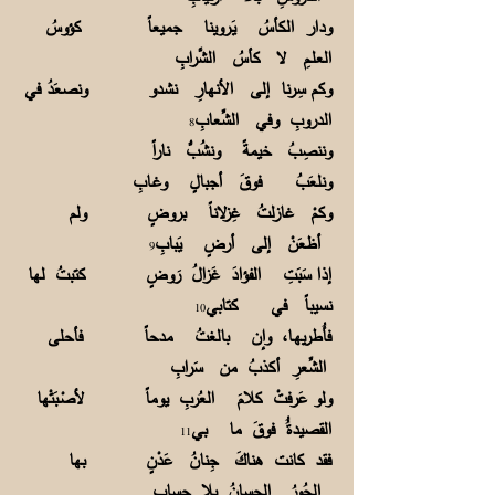
ودار الكأسُ يَـروينا جميعاً كؤوسُ
العلـمِ لا كأسُ الشَّرابِ
وكم سِرنا إلى الأنهارِ نشدو ونصعَدُ في
الدروبِ وفي الشِّعابِ
8
وننصِبُ خيمةً ونشُبُّ ناراً
ونلعَبُ فوقَ أجبالٍ وغـابِ
وكمْ غازلتُ غِزلاناً بروضٍ ولم
أظعَنْ إلى أرضٍ يَبابِ
9
إذا سَبَتِ الفؤادَ غَزالُ رَوضٍ كتبتُ لها
نسيباً في كتابي
10
فأُطريهـا، وإن بالغتُ مدحاً فأحلى
الشِّعرِ أكذبُ من سَرابِ
ولو عَرفتْ كلامَ العُربِ يوماً لأصْـبَتْها
القصيدةُُ فوقَ ما بي
11
فقد كانت هناكَ جِنانُ عَدْنٍ بها
الحُورُ الحِسانُ بِلا حِسابِ