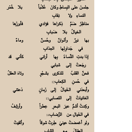
جلسنَ على البِساطِ وكانَ عُشْباً بلا خُمْر
النساءِ ولا نِـقابِ
مناظِرُ ضَمَّ ذِكـراها فؤادي فأبرزَها
الخيالُ بلا ضَـبابِ
بها نورٌ وألــوانٌ وحُسـنٌ وماءٌ
في جَـداوِلِها العِـذابِ
إذا بدتِ النِّســاءُ بِها أراني كأنـي قد
رجَعتُ إلـى شبابي
فحنَّ القلبُ للذكرى بشـجْوٍ وتاهَ العـقلُ
في حُسنِ الكِعابِ
12
وأبعدَني الخَيـالُ إلـى زَمانٍ دَعتني
الغانياتُ إلى التصابي
13
وكِدتُ أشمُّ عبرَ البحرِ عِطراً وأرشِفُ
في الخَيالِ من الرُّضابِ
14
ولو أغمضتُ عينيَ طِرتُ شوقاً وألقيتُ
العِقـالَ مع الثيابِ