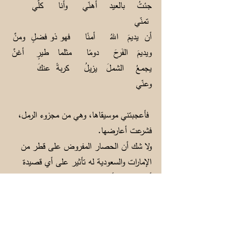
جئتُ بالعيد أهنّي وأنا كلّي
تمنّي
أن يديمَ اللهُ أمنًا فهو ذو فضلٍ ومنِّ
ويديمَ الفَرحَ دومًا مثلما طيرٍ أغنِّ
يجمعُ الشملَ يزيلُ كربةً عنكَ
وعنّي
فأعجبتني موسيقاها، وهي من مجزوء الرمل،
فشرعت أعارضها.
ولا شك أن الحصار المفروض على قطر من
الإمارات والسعودية له تأثير على أي قصيدة
أكتبها هذه الأيام:
لا تَلُمني، لا تَلُمني قد أتى منك
التجنِّي
ولذا قد خـابَ ظَنّي مرةً أو