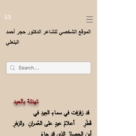
EN
الموقع الشخصي للشاعر الدكتور حجر أحمد
البنعلي
تهنئة بالعيد
قد رَفرَفت في سماءِ العِيدِ في
قَطَرِ أعلامُ عيدٍ على العُمـرانِ والزهَرِ
أين الحصارُ الذي قد جاءَ