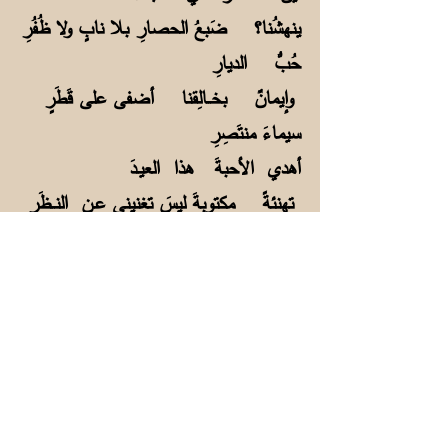
ينهشُنا؟ ضَبعُ الحصارِ بلا نابٍ ولا ظُفُرِ
حُبُّ الديارِ
وإيمانٌ بخــالِقنا أضفى على قَطَرٍ
سيماءَ منتَصِرِ
أهدي الأحبةَ هذا العيـدَ
تهنئةً مكتوبةَ ليسَ تغنيني عـن النــظَرِ
حَنَنتُ شوقًا لكم والنأيُ
آلمني نأيتمُ عن عيوني اليومَ لا فكَري
أدعو إلهيَ ربَّ الكونِ يجمعُنا في
كلِّ عيدٍ وأفراحٍ مدى العُمُرِ
حجر 24 يونيو 2017