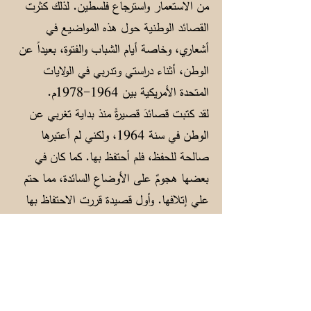
من الاستعمار واسترجاع فلسطين. لذلك كثرت
القصائد الوطنية حول هذه المواضيع في
أشعاري، وخاصة أيام الشباب والفتوة، بعيداً عن
الوطن، أثناء دراستي وتدربي في الولايات
المتحدة الأمريكية بين
1964-1978
م.
لقد كتبت قصائدَ قصيرةً منذ بداية تغربي عن
الوطن في سنة 1964، ولكني لم أعتبرها
صالحة للحفظ، فلم أحتفظ بها. كما كان في
بعضها هجومٌ على الأوضاعِ السائدة، مما حتم
علي إتلافها. وأول قصيدة قررت الاحتفاظ بها
للذكرى وكتبتها في دفتر خاص احتفظت به في
الولايات المتحدة الأمريكية، هي قصيدة (وداع)
التي كتبتها بعد عودتي الأولى من الولايات
المتحدة لزيارة الأهل في صيف سنة 1966. ثم
توالت القصائد وتعددت حتى سنة 1974.