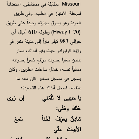
Missouri لمقابلة في مستشفى، استعداداً
لمرحلة الامتياز في الطب. وفي طريق
العودة وهو يسوق سيارته وحيداً على طريق
(Hiway I-70) وطوله 610 أميال أي
حوالي 983 كيلو متراً إلى مدينة دنفر في
ولاية كولورادو حيث يقيم آنذاك، صار
يدندن مغنياً بصوت مرتفع شعراً يصوغه
مسلياً نفسه، خلال ساعات الطريق. وكان
يسجل في مسجل صغير كان معه ما
ينظمه. فسجل آنذاك هذه القصيدة:
يا حبيبى لا تَلُمْـني إن رَوى
عَنْكَ وعَنِّي:
شادِنٌ يعزِفُ لَحْـناً
سَمِعَ
الأبيـاتَ منِّي