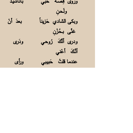
وروى قِـصَّـةَ حُبِّي
بأناشيــدَ
ولَـحـنِ
وبكى الشادي حَزيناً
بعدَ أنْ
غنَّى بــحُـزْنِ
ودرى أنَّكَ رُوحـي
ودَرى
أنَّــكَ أعْني
عندما قلتُ حَبيـبي
ورأى
الدَّمــعَ بعيــني
يا حَبيبى لا تَلُمْني
قد طغى
شَوقِي وحُزْني
يا طيورَ الحبِّ غنّي
وابعــثي
فــيَّ التمنِّي
فأنا أهــوى غَزالاً
عينُهُ
إلهـامُ فـنِّي