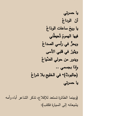
يا حسرتي
آنَ الوداعْ
يا ويحَ ساعات الودَاعْ
فيها الهمومُ تُحيطُني
ويحزُّ في رأسي الصداعْ
ويثورُ في قلبي الأسى
ويدور من حولي الضَّياعْ
وإذا بجسمي ..
(جالبوتٌ)
في الخليجِ بلا شراعْ
*
يا حسرتي
(وبينما الطائرة تستعد للإقلاع، تذكر الشاعر أباه وأمه
يشيعانه إلى السيارة فكتب):