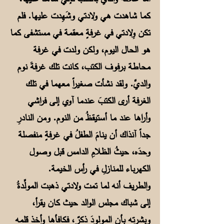
كما شاهدت هي ولادتي وشَهِدت عليها. فلم
تكن وِلادتي في غرفةٍ معقمة في مستشفى كما
هو الحال اليوم، ولكن ولدت في غرفة
محاطة برفوف الكتب، كانت تلك غرفةَ نوم
والديَّ. ولقد نشأت صغيراً معهما في تلك
الغرفة أرى الكتبَ عندما آوي إلى فراشي
وأراها عند ما أستيقظُ من النوم. ومن النادرِ
جداً آنذاك أن ينامَ الطفلُ في غرفةٍ منفصلة
وحدَه، حيثُ الظلامِ الدامس قبل وصول
الكهرباء للمنازلِ في رأس الخيمة.
والطريف أنه لما تمت ولادتي ذهبت المولِّدةُ
إلى شباك مجلس الوالد حيث كان يقرأ،
وبشرته بأن المولودَ ذكرٌ، فكافأها وأخذ قلمه