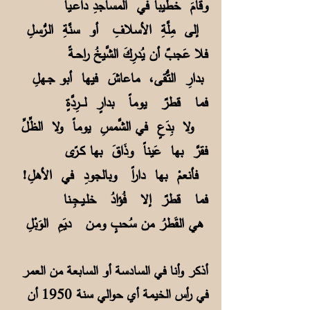
وقامَ خطيباً في المساجدِ داعـياً
إلى مِلَّةِ الأسلافِ أو سنَّةِ الـرُّسلِ
فلا عَجبٌ أن يُدرِكَ الشَّيخُ راحـةً
بدارِ التُّقى، ماعاشَ فيها أبو جـهلِ
فما قطرٌ يوماً بدارٍ لـــرِدَّةٍ
ولا بِدَعٍ في الشَّمسِ يوماً ولا الظِّلِّ
فقرَّ بها عَيناً وذَاقَ بها كـرًى
فأنعمْ بها داراً وبالجودِ في الأهلِ!
فما قطرٌ إلا فُؤادُ خلـيـجِـنا
هي القَطرُ من سُحبٍ ومـن ديَمِ الوَبْلِ
أذكر وأنا في السادسة أو السابعة من العمر
في رأس الخيمة أي حوالي سنة 1950 أن