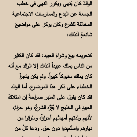
الوالدَ كان يَنهى ويكرر النهي في خطب
الجمعة عن البدع والممارسات الاجتماعية
المخالفة للشرع وكان يركز على مواضيعَ
شائعةٍ آنذاك:
كتحريمه بيعَ وشراءَ العبيد: فقد كان الكثير
من الناس يملك عبيداً آنذاك إلا الوالد مع أنه
كان يملك سنبوكاً كبيراً. ولم يكن يتجرأ
الخطباء على ذكر هذا الموضوع. أما الوالد
فقد كان يقول على المنبر صراحةً إن امتلاكَ
العبيدِ في الخليج لا يُقِرُّه الشرعُ، وهو حرامٌ،
لأنهم ولدتهم أمهاتُهم أحراراً، وسُرقوا من
ديارهم واستُعبِدوا دون حق. ودعا كلَّ من