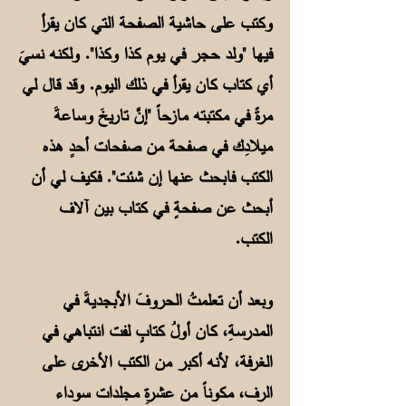
وكتب على حاشية الصفحة التي كان يقرأ
فيها "ولد حجر في يوم كذا وكذا". ولكنه نسيَ
أي كتاب كان يقرأ في ذلك اليوم. وقد قال لي
مرةً في مكتبته مازحاً "إنَّ تاريخَ وساعةَ
ميلادِك في صفحة من صفحات أحدِِ هذه
الكتب فابحث عنها إن شئت". فكيف لي أن
أبحث عن صفحةٍ في كتاب بين آلاف
الكتب.
وبعد أن تعلمتُ الحروفَ الأبجديةَ في
المدرسةِ، كان أولُ كتابٍ لفت انتباهي في
الغرفة، لأنه أكبر من الكتب الأخرى على
الرف، مكوناً من عشرةِ مجلدات سوداء