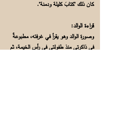
كان ذلك "كتابَ كليلة ودمنة".
قراءة الوالد:
وصورة الوالد وهو يقرأ في غرفته، مطبوعةٌ
في ذاكرتي منذ طفولتي في رأس الخيمة، ثم
في قطر حتى أقعده المرض. كان الوالد،
رحمه الله، يقرأ في غرفته إذا لم يكن في
المجلس أو المحكمة. فبعد العودةِ من صلاة
الفجرِ يمشي داخل حوش المنزل نصفَ
ساعة وهو يسبّح، ثُم يدخل غرفتَه ويقرأ
جالساً ما تيسر من القرآن الكريم من حفظِهِ،
ثم يأخذ كتابه ويقرأ إلى وقت الإفطار. كما
يقرأ بعد صلاة المغرب إلى وقت النوم، فهو