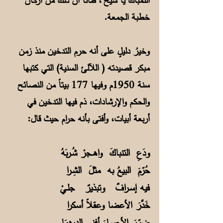
التمباك يا شيخ"، ظانًا أن ذلك من أركان
خطبة الجمعة.
وخيرُ دليلٍ على أنه حرم التدخين منذ زمن
مبكر قصيدته ( اللآلئ السنية) التي كتبها
سنة 1950م وفيها 177 بيتاً من النصائح
والحكم والإرشادات، ذم فيها التدخين في
أربعة أبيات، وأفتى بأنه حرام حيث قال:
ودَعِ التنباكَ واهــجرْ شُـربَهُ
حُرّمَ البيعُ به مثلَ الشِـرا
فيه إسـرافٌ وتبذيرٌ جلـيْ
خَدَّرَ الأعضا وعقلاً أسكرا
ضرّرَ الأجسـامَ أفنى الدرهمَا