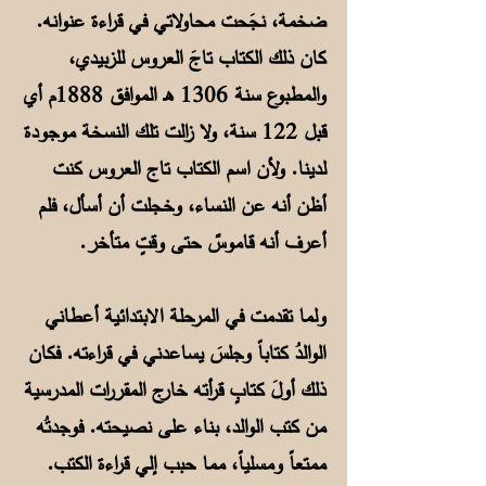
ضخمة، نجَحت محاولاتي في قراءة عنوانه.
كان ذلك الكتاب تاجَ العروس للزبيدي،
والمطبوع سنة 1306 هـ الموافق 1888م أي
قبل 122 سنة، ولا زالت تلك النسخة موجودة
لدينا. ولأن اسم الكتاب تاج العروس كنت
أظن أنه عن النساء، وخجلت أن أسأل، فلم
أعرف أنه قاموسٌ حتى وقتٍ متأخر.
ولما تقدمت في المرحلة الابتدائية أعطاني
الوالدُ كتاباً وجلسَ يساعدني في قراءته. فكان
ذلك أولَ كتابٍ قرأته خارج المقررات المدرسية
من كتب الوالد، بناء على نصيحته. فوجدتُه
ممتعاً ومسلياً، مما حبب إلي قراءة الكتب.