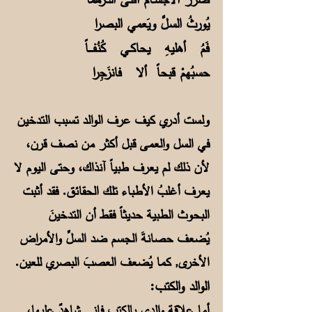
يُورثُ السلَّ ويَعمي البصرا
فَمُ أهليهِ يحاكـي كُنُفـــاً
حسبُهمْ قبحاً ألا فانزَجِرا
ولست أدري كيف عرف الوالد تسبب التدخين
في السل والعمى قبل أكثر من نصف قرن،
لأن ذلك لم يعرف طبياً آنذاك، وحتى اليوم لا
يعرف أغلبُ الأطباء تلك الحقائق. فقد أثبت
البحوث الطبية حديثاً فقط أن التدخينَ
يُضعف حصانةَ الجسم ضد السلِّ والأمراض
الأخرى, كما يُضعف العصبَ البصري للعين.
الوالد والكتب:
أما علاقة والدي بالكتب فإني شاهدٌ عليها،