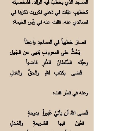
المسجد الذي يخطبُ فيه الوالد. فشخصيته
كخطيبٍ علِقت في ذهني فكررت ذكرَها في
قصائدي عنه. فقلت عنه في رأس الخيمة:
فصارَ خطيباً في المساجدِ واعِظاً
يَحُثُّ على المعروفِ يَنهى عن الجَهل
وعيَّنَه السُّلطانُ للـدَّارِ قاضياً
قَضى بكتابِ اللهِ والحقِّ والعَدلِ
وعنه في قطر قلت:
قَضى اللهُ أن يأتيْ عُبوراً بدوحةٍ
فعُينَ فيها للشــريعةِ والعَــدلِ