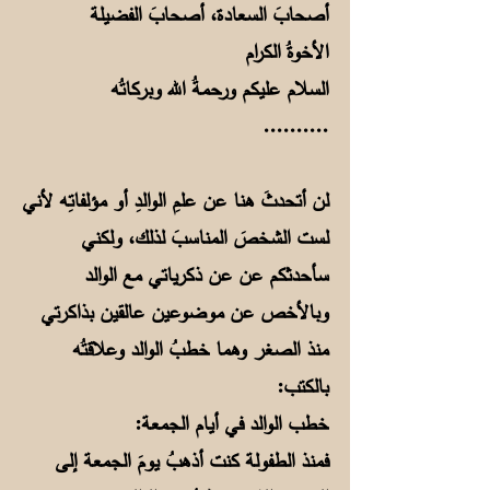
أصحابَ السعادة، أصحابَ الفضيلة
الأخوةُ الكرام
السلام عليكم ورحمةُ الله وبركاتُه
..........
لن أتحدثَ هنا عن علمِ الوالدِ أو مؤلفاتِه لأني
لست الشخصَ المناسبَ لذلك، ولكني
سأحدثكم عن عن ذكرياتي مع الوالد
وبالأخص عن موضوعين عالقين بذاكرتي
منذ الصغر وهما خطبُ الوالد وعلاقتُه
بالكتب:
خطب الوالد في أيام الجمعة:
فمنذ الطفولة كنت أذهبُ يومَ الجمعة إلى