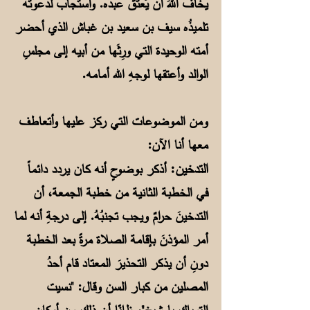
يخافُ اللهَ أن يُعتق عبدَه. واستجاب لدعوته
تلميذُه سيف بن سعيد بن غباش الذي أحضر
أمته الوحيدة التي ورِثَها من أبيه إلى مجلسِ
الوالد وأعتقها لوجهِ الله أمامه.
ومن الموضوعات التي ركز عليها وأتعاطف
معها أنا الآن:
التدخين:
أذكر بوضوحٍ أنه كان يردد دائماً
في الخطبة الثانية من خطبة الجمعة، أن
التدخينَ حرامٌ ويجب تجنبُهُ. إلى درجةِ أنه لما
أمر المؤذنَ بإقامة الصلاة مرةً بعد الخطبة
دونِ أن يذكر التحذيرَ المعتاد قام أحدُ
المصلين من كبار السن وقال: "نسيت